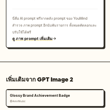
ชัดและอ่านง่าย

สไตล์ภาพ: ภาพจำลองสินค้าที่สมจริงและภาพถ่ายไลฟ์สไตล์
นี่คือ AI prompt ฟรีจากคลัง prompt ของ YouMind
ผสมผสานกับองค์ประกอบระบบโลโก้แบบเวกเตอร์; แสง
สำรวจ ภาพ prompt อีกนับพันรายการ ทั้งหมดคัดลอกและ
แบบภาพยนตร์อัลไพน์, พื้นหลังภูเขาหิมะ, การนำเสนอ
แบรนด์ระดับพรีเมียม, เลย์เอาต์กรณีศึกษาของเอเจนซี่ที่
ปรับใช้ได้ฟรี
สะอาดตา

ดู ภาพ prompt เพิ่มเติม
ข้อจำกัด: รักษาหมายเลขส่วนที่แสดงไว้ให้ถูกต้อง รวมถึง
ป้ายกำกับ 05, 06 และ 07 ที่ทำซ้ำ ใช้จำนวนตามที่ระบุ
ไว้ข้างต้นเท่านั้น ห้ามเพิ่มแผงพิเศษ ไอคอนพิเศษ สินค้า
พิเศษ ลายน้ำ หรือข้อความตกแต่ง
เพิ่มเติมจาก GPT Image 2
Glossy Brand Achievement Badge
@AmirMušić