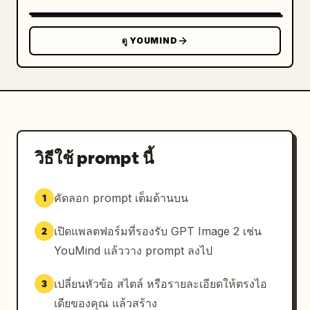
รายการอีกครั้ง: ขวด, ถุงผ้า, หมวก

- 06 Apparel Lifestyle: ทำซ้ำแผงไลฟ์สไตล์ภูเขาที่มี
คน 3 คนสวมแจ็กเก็ตสีแดงอีกครั้ง

ดู YOUMIND
- 07 Urban Campaign Ads: การ์ดโฆษณาแนวตั้ง 3 ใบ
พร้อมภาพภูเขา/นักเดินป่าและป้ายโลโก้สีแดง พร้อมพาดหัว
ข่าว “Built to Endure.”, “Climb Higher.” และ 
“Never Stop Exploring.”

- 06 App Interface: หน้าจอสมาร์ทโฟน 3 จอที่แสดง
แอปช้อปปิ้งมือถือสำหรับแจ็กเก็ตสีแดง: ตารางสินค้า, หน้า
รายละเอียดสินค้า และสรุปการชำระเงิน/คำสั่งซื้อ

วิธีใช้ prompt นี้
- 09 Social Media Visuals: การ์ดโซเชียลแนวตั้ง 3 
ใบพร้อมภาพภูเขาหิมะและป้ายโลโก้สีแดง พร้อมพาดหัวข่าว 
คัดลอก prompt เต็มด้านบน
1
“SUMMIT SUNDAYS”, “PROTECT OUR PEAKS” และ 
“EXPLORE. ENDURE. REPEAT.”

เปิดแพลตฟอร์มที่รองรับ GPT Image 2 เช่น
2
การพิมพ์: ใช้ฟอนต์ sans-serif แบบหนาสำหรับป้าย
YouMind แล้ววาง prompt ลงไป
กำกับและข้อความ UI, สไตล์โลโก้แบรนด์สีขาวที่ดูสมจริง 
และฟอนต์เซอริฟแบบหนาที่สง่างามสำหรับบรรทัดแคมเปญ 
เปลี่ยนหัวข้อ สไตล์ หรือรายละเอียดให้ตรงไอ
3
“Never Stop Exploring.” รักษาข้อความทั้งหมดให้คม
เดียของคุณ แล้วสร้าง