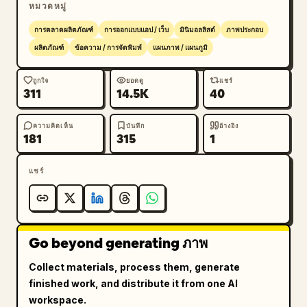
หมวดหมู่
โลโก้แบบวางซ้อนสีแดง 1 แผ่น และโลโก้สี่เหลี่ยมสีแดง
แบบมีเส้นขอบ 1 แผ่น

การตลาดผลิตภัณฑ์
การออกแบบแอป / เว็บ
มินิมอลลิสต์
ภาพประกอบ
- 03 Icon Set: ไอคอนเส้นสีขาวบาง 12 ไอคอนบนแผง
ผลิตภัณฑ์
ข้อความ / การจัดพิมพ์
แผนภาพ / แผนภูมิ
สีแดง: ภูเขา, เข็มทิศ, เกล็ดหิมะ, เต็นท์, คาราบิเนอร์, 
ธงเส้นทางบนภูเขา, แจ็กเก็ตนักเดินป่า/คน, รองเท้าเดิน
ถูกใจ
ยอดดู
แชร์
311
14.5K
40
ป่า, กระเป๋าเป้, ขวานน้ำแข็ง, ดวงอาทิตย์ และแผนที่พับ

- 04 Brand Baseline: โปสเตอร์ภูเขาสีแดงดำ 1 แผ่น 
พร้อมข้อความเซอริฟสีขาวขนาดใหญ่ “Never Stop 
ความคิดเห็น
บันทึก
อ้างอิง
181
315
1
Exploring.”

- 05 Product Mockups: สินค้า 3 รายการบนพื้นหลังสี
แชร์
อ่อน: ขวดเก็บอุณหภูมิ 1 ใบ, ถุงผ้า 1 ใบ และหมวก
เบสบอล 1 ใบ โดยแต่ละชิ้นมีโลโก้แบรนด์สีขาวขนาดเล็ก

- 06 Apparel Lifestyle: แผงภาพถ่ายไลฟ์สไตล์อัล
ไพน์ 1 แผง แสดงคน 3 คนสวมแจ็กเก็ตพัฟเฟอร์สีแดงหน้า
Go beyond generating ภาพ
ภูเขาหิมะ

- 07 Brand Baseline: ทำซ้ำแนวคิดโปสเตอร์ภูเขาอีก
Collect materials, process them, generate
ครั้ง พร้อมวลีเซอริฟสีขาว “Never Stop Exploring.”

finished work, and distribute it from one AI
- 05 Product Mockups: ทำซ้ำภาพจำลองสินค้า 3 
workspace.