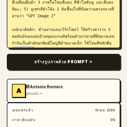
สี่เหลี่ยมผืนผ้า 3 ภาพในโทนสีแดง สีฟ้าไอซ์บลู และสีแดง
หิมะ; 5) ลูกศรสีดำโค้ง 2 อันชี้ลงไปที่ข้อความตรงกลางที่
อ่านว่า “GPT Image 2”

เลย์เอาต์หลัก: ด้านล่างแถบเวิร์กโฟลว์ ให้สร้างตาราง 3 
คอลัมน์ของแผ่นป้ายชุดแบรนด์พร้อมคำบรรยายที่มีหมายเลข
กำกับเป็นตัวอักษรพิมพ์ใหญ่สีดำขนาดเล็ก ใช้โทนสีหลักคือ 
deep red
, สีขาว, สีดำ, สีเทาหิมะ และภาพถ่ายภูเขา 
แบรนด์ให้ความรู้สึกพรีเมียม ทนทาน สไตล์อัลไพน์ ผจญภัย 
สร้างรูปภาพด้วย PROMPT
และพร้อมสำหรับการขายแบบ eCommerce

ส่วนต่างๆ และจำนวนที่มองเห็นได้ชัดเจน:

- 01 Brand Essence: แบนเนอร์ภูเขาสีแดงกว้าง 1 
@Antonio Romero
A
แผ่น พร้อมโลโก้ “THE NORTH FACE” สีขาวขนาดใหญ่
ดูต้นฉบับ
เหนือภูเขาหิมะที่ดูน่าทึ่ง

- 02 Logo Variations: แผ่นป้ายรูปแบบโลโก้ 6 แบบ: 
เผยแพร่แล้ว
16 พ.ค. 2569
โลโก้เต็มสี่เหลี่ยมสีแดง 1 แผ่น, โมโนแกรม “TNF” 
สี่เหลี่ยมสีแดง 1 แผ่น, ไอคอนฮาล์ฟโดมแบบครอปสี่เหลี่ยม
ภาษาต้นฉบับ
EN
สีแดง 1 แผ่น, โลโก้แนวนอน/ฮาล์ฟโดมสีแดง 1 แผ่น, 