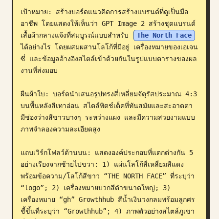
เป้าหมาย: สร้างบอร์ดแนวคิดการสร้างแบรนด์ที่ดูเป็นมือ
บล็อก
อาชีพ โดยแสดงให้เห็นว่า GPT Image 2 สร้างชุดแบรนด์
เสื้อผ้ากลางแจ้งที่สมบูรณ์แบบสำหรับ 
The North Face
อัปเดต
ได้อย่างไร โดยผสมผสานโลโก้ที่มีอยู่ เครื่องหมายของเอเจน
ซี่ และข้อมูลอ้างอิงสไตล์เข้าด้วยกันในรูปแบบตารางของผล
งานที่ส่งมอบ

ผืนผ้าใบ: บอร์ดนำเสนอรูปทรงสี่เหลี่ยมจัตุรัสประมาณ 4:3 
บนพื้นหลังสีเทาอ่อน สไตล์พิตช์เด็คที่ทันสมัยและสะอาดตา 
มีช่องว่างสีขาวบางๆ ระหว่างแผง และมีความสวยงามแบบ
ภาพจำลองความละเอียดสูง

แถบเวิร์กโฟลว์ด้านบน: แสดงองค์ประกอบที่แตกต่างกัน 5 
อย่างเรียงจากซ้ายไปขวา: 1) แผ่นโลโก้สี่เหลี่ยมสีแดง
พร้อมข้อความ/โลโก้สีขาว “THE NORTH FACE” ที่ระบุว่า 
“logo”; 2) เครื่องหมายบวกสีดำขนาดใหญ่; 3) 
เครื่องหมาย “gh” Growthhub สีน้ำเงินวงกลมพร้อมลูกศร
ชี้ขึ้นที่ระบุว่า “Growthhub”; 4) ภาพตัวอย่างสไตล์ภูเขา