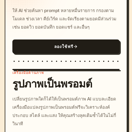
ให้ AI ช่วยค้นหา prompt หลายหมื่นรายการ กรองตาม
โมเดล ช่วงเวลา คีย์เวิร์ด และจัดเรียงตามยอดมีส่วนร่วม
เช่น ยอดวิว ยอดบันทึก ยอดแชร์ และอื่นๆ
ลองใช้ฟรี
เครื่องมือด้านภาพ
รูปภาพเป็นพรอมต์
/imagine prompt: cinemati
เปลี่ยนรูปภาพใดก็ได้ให้เป็นพรอมต์ภาพ AI แบบละเอียด
c, cyberpunk sunset, neon
เครื่องมือแปลงรูปภาพเป็นพรอมต์ฟรีจะวิเคราะห์องค์
colors, 8k --v 6.0
ประกอบ สไตล์ และแสง ให้คุณสร้างลุคเดิมซ้ำได้ในไม่กี่
วินาที