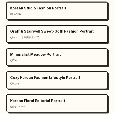
Korean Studio Fashion Portrait
@Johnn
Graffiti Stairwell Sweet-Goth Fashion Portrait
@serein ｜买美股上币安
Minimalist Meadow Portrait
@Taaruk
Cozy Korean Fashion Lifestyle Portrait
@Aqsa
Korean Floral Editorial Portrait
@𝟡𝟜 ᴾᴸᴬʸᶠᴼᴿᴳᴱ