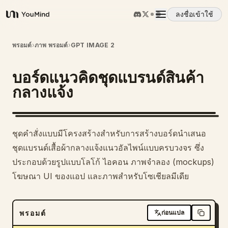
ลงชื่อเข้าใช้
YouMind
ภาพรวม
พรอมต์
›
ภาพ พรอมต์
›
GPT IMAGE 2
บอร์ดแนวคิดชุดแบรนด์สินค้า
กรณีการใช้งาน
กลางแจ้ง
ทักษะ
ชุดคำสั่งแบบมีโครงสร้างสำหรับการสร้างบอร์ดนำเสนอ
พรอมต์
ชุดแบรนด์เสื้อผ้ากลางแจ้งแนวอัลไพน์แบบครบวงจร ซึ่ง
ประกอบด้วยรูปแบบโลโก้ ไอคอน ภาพจำลอง (mockups)
โฆษณา UI ของแอป และภาพสำหรับโซเชียลมีเดีย
ราคา
ดาวน์โหลด
พรอมต์
ก่อนแปล