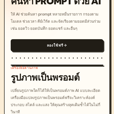
ค้นหา PROMPT ด้วย AI
ให้ AI ช่วยค้นหา prompt หลายหมื่นรายการ กรองตาม
โมเดล ช่วงเวลา คีย์เวิร์ด และจัดเรียงตามยอดมีส่วนร่วม
เช่น ยอดวิว ยอดบันทึก ยอดแชร์ และอื่นๆ
ลองใช้ฟรี
เครื่องมือด้านภาพ
รูปภาพเป็นพรอมต์
/imagine prompt: cinemati
เปลี่ยนรูปภาพใดก็ได้ให้เป็นพรอมต์ภาพ AI แบบละเอียด
c, cyberpunk sunset, neon
เครื่องมือแปลงรูปภาพเป็นพรอมต์ฟรีจะวิเคราะห์องค์
colors, 8k --v 6.0
ประกอบ สไตล์ และแสง ให้คุณสร้างลุคเดิมซ้ำได้ในไม่กี่
วินาที