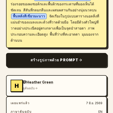
ร่องรอยของผงชอล์กและพื้นผิวของกระดาษที่มองเห็นได้
บล็อก
ชัดเจน สีสันที่กลมกลืนและผสมผสานกันอย่างนุ่มนวลบน 
พื้นหลังสีเขียวมะนาว
 จัดเรียงในรูปแบบตารางนอลลิ่งที่
แม่นยำของแมลงและด้วงที่วาดด้วยมือ โดยมีด้วงตัวใหญ่ที่
อัปเดต
วาดอย่างประณีตอยู่ตรงกลางเพื่อเป็นจุดนำสายตา ภาพ
ประกอบความละเอียดสูง พื้นที่ว่างที่สะอาดตา มุมมองจาก
ด้านบน
สร้างรูปภาพด้วย PROMPT
@Heather Green
H
ดูต้นฉบับ
เผยแพร่แล้ว
7 มิ.ย. 2569
ภาษาต้นฉบับ
EN