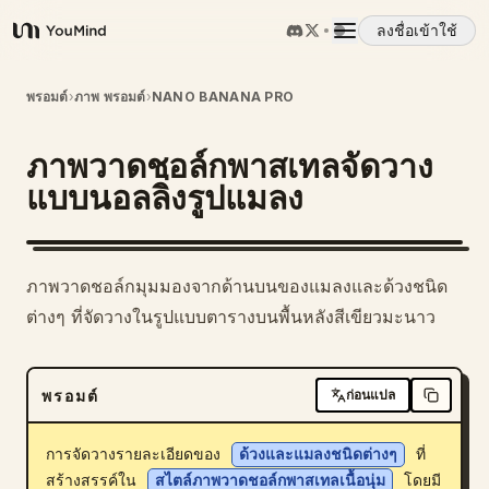
ลงชื่อเข้าใช้
YouMind
ภาพรวม
พรอมต์
›
ภาพ พรอมต์
›
NANO BANANA PRO
ภาพวาดชอล์กพาสเทลจัดวาง
กรณีการใช้งาน
แบบนอลลิ่งรูปแมลง
ทักษะ
ภาพวาดชอล์กมุมมองจากด้านบนของแมลงและด้วงชนิด
พรอมต์
ต่างๆ ที่จัดวางในรูปแบบตารางบนพื้นหลังสีเขียวมะนาว
ราคา
พรอมต์
ก่อนแปล
ดาวน์โหลด
การจัดวางรายละเอียดของ 
ด้วงและแมลงชนิดต่างๆ
 ที่
สร้างสรรค์ใน 
สไตล์ภาพวาดชอล์กพาสเทลเนื้อนุ่ม
 โดยมี