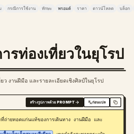
ม
กรณีการใช้งาน
ทักษะ
พรอมต์
ราคา
ดาวน์โหลด
บล็อก
การท่องเที่ยวในยุโรป
่ยว งานฝีมือ และรายละเอียดเชิงศิลป์ในยุโรป
สร้างรูปภาพด้วย PROMPT
ก่อนแปล
มที่ถ่ายทอดแก่นแท้ของการเดินทาง งานฝีมือ และ