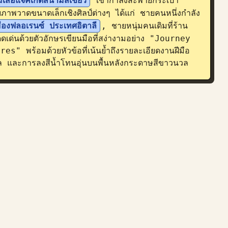
สื้อแจ็คเก็ตสนามสีเขียว
 เขากำลังสะพายกระเป๋า
ภาพวาดขนาดเล็กเชิงศิลป์ต่างๆ ได้แก่ ชายคนหนึ่งกำลัง
มืองฟลอเรนซ์ ประเทศอิตาลี
, ชายหนุ่มคนเดิมที่ร้าน
ดดเด่นด้วยตัวอักษรเขียนมือที่สง่างามอย่าง "Journey 
้อมด้วยหัวข้อที่เน้นย้ำถึงรายละเอียดงานฝีมือ 
าล และการลงสีน้ำโทนอุ่นบนพื้นหลังกระดาษสีขาวนวล