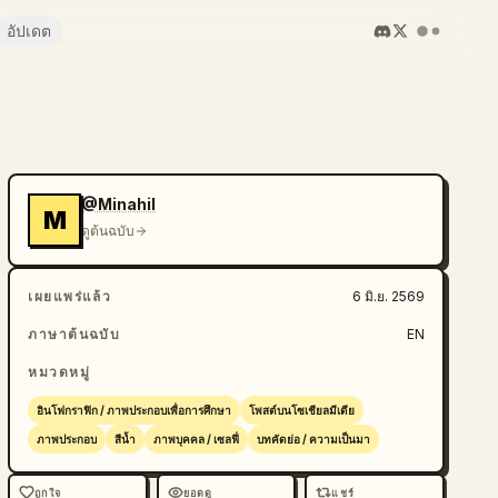
อัปเดต
@Minahil
M
ดูต้นฉบับ
เผยแพร่แล้ว
6 มิ.ย. 2569
ภาษาต้นฉบับ
EN
หมวดหมู่
อินโฟกราฟิก / ภาพประกอบเพื่อการศึกษา
โพสต์บนโซเชียลมีเดีย
ภาพประกอบ
สีน้ำ
ภาพบุคคล / เซลฟี่
บทคัดย่อ / ความเป็นมา
ถูกใจ
ยอดดู
แชร์