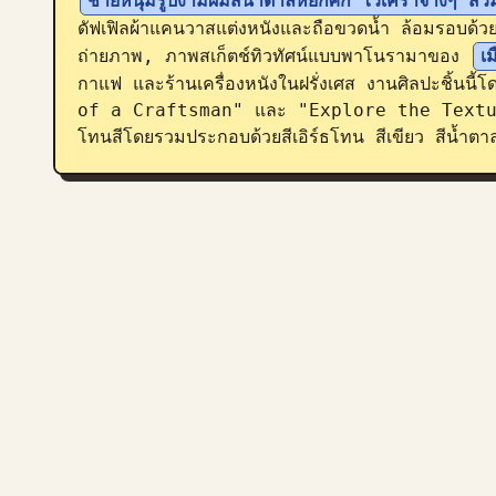
ชายหนุ่มรูปงามผมสีน้ำตาลหยักศก ไว้เคราจางๆ สวมเ
ดัฟเฟิลผ้าแคนวาสแต่งหนังและถือขวดน้ำ ล้อมรอบด้วย
ถ่ายภาพ, ภาพสเก็ตช์ทิวทัศน์แบบพาโนรามาของ 
เ
กาแฟ และร้านเครื่องหนังในฝรั่งเศส งานศิลปะชิ้นนี้โ
of a Craftsman" และ "Explore the Textures" พร
โทนสีโดยรวมประกอบด้วยสีเอิร์ธโทน สีเขียว สีน้ำต