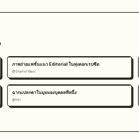
o
ภาพถ่ายแฟชั่นแนว Editorial ในทุ่งดอกเรปซีด
@Shahid Wani
ฉากแปลกตาในมุมมองบุคคลที่หนึ่ง
@fofr