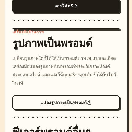
ลองใช้ฟรี
เครื่องมือด้านภาพ
รูปภาพเป็นพรอมต์
/imagine prompt: cinemati
เปลี่ยนรูปภาพใดก็ได้ให้เป็นพรอมต์ภาพ AI แบบละเอียด
c, cyberpunk sunset, neon
เครื่องมือแปลงรูปภาพเป็นพรอมต์ฟรีจะวิเคราะห์องค์
colors, 8k --v 6.0
ประกอบ สไตล์ และแสง ให้คุณสร้างลุคเดิมซ้ำได้ในไม่กี่
วินาที
แปลงรูปภาพเป็นพรอมต์