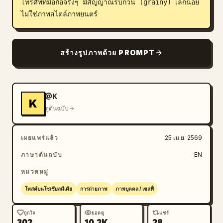
โทรศัพท์มือถือจริงๆ มีสัญญาณรบกวน (grainy) เล็กน้อย 
ไม่ใช่ภาพสไตล์ภาพยนตร์
สร้างรูปภาพด้วย PROMPT
@K
K
ดูต้นฉบับ
เผยแพร่แล้ว
25 เม.ย. 2569
ภาษาต้นฉบับ
EN
หมวดหมู่
โพสต์บนโซเชียลมีเดีย
การถ่ายภาพ
ภาพบุคคล / เซลฟี่
ถูกใจ
ยอดดู
แชร์
302
10.2K
28