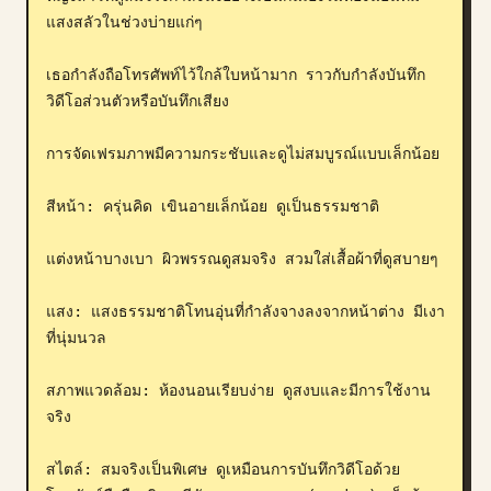
แสงสลัวในช่วงบ่ายแก่ๆ

บล็อก
เธอกำลังถือโทรศัพท์ไว้ใกล้ใบหน้ามาก ราวกับกำลังบันทึก
อัปเดต
วิดีโอส่วนตัวหรือบันทึกเสียง

การจัดเฟรมภาพมีความกระชับและดูไม่สมบูรณ์แบบเล็กน้อย

สีหน้า: ครุ่นคิด เขินอายเล็กน้อย ดูเป็นธรรมชาติ

แต่งหน้าบางเบา ผิวพรรณดูสมจริง สวมใส่เสื้อผ้าที่ดูสบายๆ

แสง: แสงธรรมชาติโทนอุ่นที่กำลังจางลงจากหน้าต่าง มีเงา
ที่นุ่มนวล

สภาพแวดล้อม: ห้องนอนเรียบง่าย ดูสงบและมีการใช้งาน
จริง

สไตล์: สมจริงเป็นพิเศษ ดูเหมือนการบันทึกวิดีโอด้วย