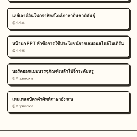
เลย์เอาต์อินโฟกราฟิกสไตล์ภาษาถิ่นชาติพันธุ์
@小小东
หน้าปก PPT หัวข้อการใช้ประโยชน์จากเลมอนสไตล์โมเดิร์น
@小小东
บอร์ดออกแบบบรรจุภัณฑ์เหล้าไป๋จิ๋วระดับหรู
@Mr.pinecone
เทมเพลตบัตรคำศัพท์ภาษาอังกฤษ
@Mr.pinecone