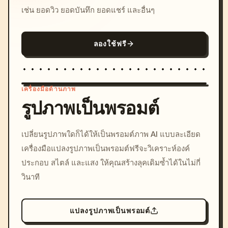
เช่น ยอดวิว ยอดบันทึก ยอดแชร์ และอื่นๆ
ลองใช้ฟรี
เครื่องมือด้านภาพ
รูปภาพเป็นพรอมต์
/imagine prompt: cinemati
เปลี่ยนรูปภาพใดก็ได้ให้เป็นพรอมต์ภาพ AI แบบละเอียด
c, cyberpunk sunset, neon
เครื่องมือแปลงรูปภาพเป็นพรอมต์ฟรีจะวิเคราะห์องค์
colors, 8k --v 6.0
ประกอบ สไตล์ และแสง ให้คุณสร้างลุคเดิมซ้ำได้ในไม่กี่
วินาที
แปลงรูปภาพเป็นพรอมต์