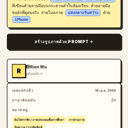
ที่เขียนด้วยลายมือบนกระดานดำในห้องเรียน ด้วยลายมือ
บล็อก
ชอล์กที่ดูสมจริง ถ่ายในสภาพ 
แสงกลางวันสว่าง
 ด้วย 
iPhone
อัปเดต
สร้างรูปภาพด้วย PROMPT
@Rion Wu
R
ดูต้นฉบับ
เผยแพร่แล้ว
18 เม.ย. 2569
ภาษาต้นฉบับ
ZH
หมวดหมู่
อินโฟกราฟิก / ภาพประกอบเพื่อการศึกษา
การถ่ายภาพ
ข้อความ / การจัดพิมพ์