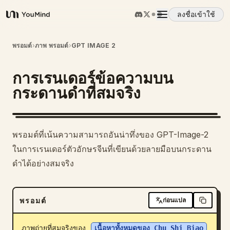
ลงชื่อเข้าใช้
YouMind
ภาพรวม
พรอมต์
›
ภาพ พรอมต์
›
GPT IMAGE 2
การเรนเดอร์ข้อความบน
กรณีการใช้งาน
กระดานดำที่สมจริง
ทักษะ
พรอมต์ที่เน้นความสามารถอันน่าทึ่งของ GPT-Image-2
พรอมต์
ในการเรนเดอร์ตัวอักษรจีนที่เขียนด้วยลายมือบนกระดาน
ดำได้อย่างสมจริง
ราคา
พรอมต์
ก่อนแปล
ดาวน์โหลด
ภาพถ่ายที่สมจริงของ 
เนื้อหาทั้งหมดของ Chu Shi Biao