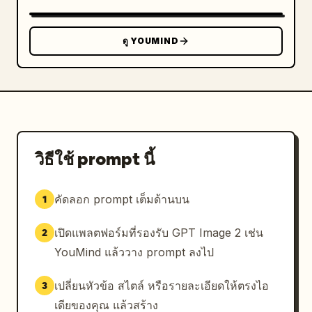
scribble energy and long fine 
baseline"}]},"visual_style":"black ink on 
clean white cards, high-end brand 
ดู YOUMIND
presentation, restrained monochrome palette 
with tiny colored accent marks, realistic 
paper texture, crisp vector-like typography, 
photoreal soft ambient 
lighting","rendering_instructions":"Create a 
polished signature selection sheet where the 
same customizable name appears in all six 
วิธีใช้ prompt นี้
distinct handwritten styles. Keep the 
signatures legible but authentically 
คัดลอก prompt เต็มด้านบน
1
handwritten, with natural ink variation and 
no extra objects."}
เปิดแพลตฟอร์มที่รองรับ GPT Image 2 เช่น
2
YouMind แล้ววาง prompt ลงไป
เปลี่ยนหัวข้อ สไตล์ หรือรายละเอียดให้ตรงไอ
3
เดียของคุณ แล้วสร้าง