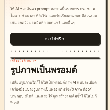
ให้ AI ช่วยค้นหา prompt หลายหมื่นรายการ กรองตาม
โมเดล ช่วงเวลา คีย์เวิร์ด และจัดเรียงตามยอดมีส่วนร่วม
เช่น ยอดวิว ยอดบันทึก ยอดแชร์ และอื่นๆ
ลองใช้ฟรี
เครื่องมือด้านภาพ
รูปภาพเป็นพรอมต์
/imagine prompt: cinemati
เปลี่ยนรูปภาพใดก็ได้ให้เป็นพรอมต์ภาพ AI แบบละเอียด
c, cyberpunk sunset, neon
เครื่องมือแปลงรูปภาพเป็นพรอมต์ฟรีจะวิเคราะห์องค์
colors, 8k --v 6.0
ประกอบ สไตล์ และแสง ให้คุณสร้างลุคเดิมซ้ำได้ในไม่กี่
วินาที