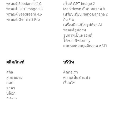
พรอมต์ Seedance 2.0
สไลด์ GPT Image 2
พรอมต์ GPT Image 1.5
Markdown เป็นบทความ 𝕏
พรอมต์ Seedream 4.5
เปรียบเทียบ Nano Banana 2
พรอมต์ Gemini 3 Pro
กับ Pro
เครื่องมือแก้ไขรูปด้วย AI
พรอมต์รูปภาพ
รูปภาพเป็นพรอมต์
โค้ชอาชีพ Lenny
แบบทดสอบบุคลิกภาพ ABTI
ผลิตภัณฑ์
บริษัท
สกิล
ติดต่อเรา
ส่วนขยาย
ความเป็นส่วนตัว
แอป
เงื่อนไข
ราคา
บล็อก
อัปเดต