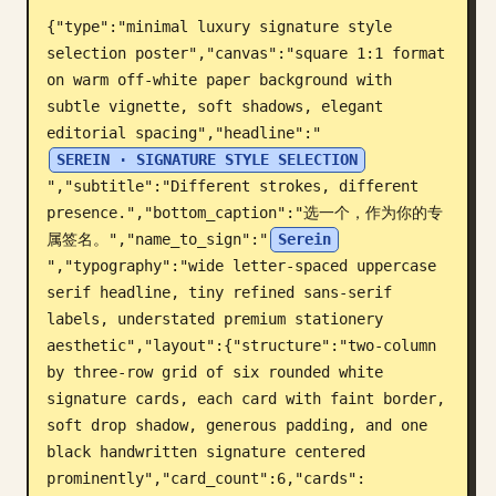
{"type":"minimal luxury signature style 
บล็อก
selection poster","canvas":"square 1:1 format 
on warm off-white paper background with 
อัปเดต
subtle vignette, soft shadows, elegant 
editorial spacing","headline":"
SEREIN · SIGNATURE STYLE SELECTION
","subtitle":"Different strokes, different 
presence.","bottom_caption":"选一个，作为你的专
属签名。","name_to_sign":"
Serein
","typography":"wide letter-spaced uppercase 
serif headline, tiny refined sans-serif 
labels, understated premium stationery 
aesthetic","layout":{"structure":"two-column 
by three-row grid of six rounded white 
signature cards, each card with faint border, 
soft drop shadow, generous padding, and one 
black handwritten signature centered 
prominently","card_count":6,"cards":