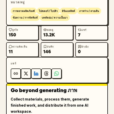
หมวดหมู่
underline"},{"number":"04","position":"middle 
right","label":"EASTERN · 
การตลาดผลิตภัณฑ์
โปสเตอร์ / ใบปลิว
มินิมอลลิสต์
ภาพร่าง / ลายเส้น
FLOWING","accent_color":"soft brown 
ข้อความ / การจัดพิมพ์
บทคัดย่อ / ความเป็นมา
dash","signature_style":"brush-pen inspired 
calligraphic signature with textured ink, 
ถูกใจ
ยอดดู
แชร์
150
13.2K
7
dynamic thick-to-thin strokes, airy fading 
tail"},{"number":"05","position":"bottom 
left","label":"SHARP · 
ความคิดเห็น
บันทึก
อ้างอิง
11
146
0
STRUCTURED","accent_color":"slate blue 
dash","signature_style":"sharp geometric 
แชร์
signature, lightning-like angular initial, 
structured slanted letters, precise straight 
underline"},{"number":"06","position":"bottom 
right","label":"EXPERIMENTAL · 
Go beyond generating ภาพ
ARTISTIC","accent_color":"dark navy 
dash","signature_style":"abstract artistic 
Collect materials, process them, generate
signature with looping overlapping 
finished work, and distribute it from one AI
flourishes, sketch-like strokes, expressive 
workspace.