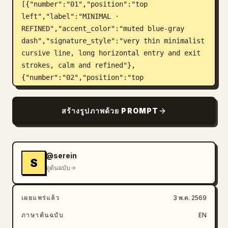
[{"number":"01","position":"top 
left","label":"MINIMAL · 
REFINED","accent_color":"muted blue-gray 
dash","signature_style":"very thin minimalist 
cursive line, long horizontal entry and exit 
strokes, calm and refined"},
{"number":"02","position":"top 
right","label":"BOLD · 
EXPRESSIVE","accent_color":"warm gold 
สร้างรูปภาพด้วย PROMPT
dash","signature_style":"large bold angular 
cursive, thick black strokes, dramatic upward 
sweep ending in a long rising flourish to the 
upper right"},
@serein
S
{"number":"03","position":"middle 
ดูต้นฉบับ
left","label":"CASUAL · 
EFFORTLESS","accent_color":"olive green 
เผยแพร่แล้ว
3 พ.ค. 2569
dash","signature_style":"loose casual flowing 
handwriting, oversized initial capital, 
ภาษาต้นฉบับ
EN
relaxed thin pen pressure and long trailing 