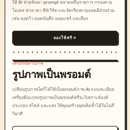
ให้ AI ช่วยค้นหา prompt หลายหมื่นรายการ กรองตาม
โมเดล ช่วงเวลา คีย์เวิร์ด และจัดเรียงตามยอดมีส่วนร่วม
เช่น ยอดวิว ยอดบันทึก ยอดแชร์ และอื่นๆ
ลองใช้ฟรี
เครื่องมือด้านภาพ
รูปภาพเป็นพรอมต์
/imagine prompt: cinemati
เปลี่ยนรูปภาพใดก็ได้ให้เป็นพรอมต์ภาพ AI แบบละเอียด
c, cyberpunk sunset, neon
เครื่องมือแปลงรูปภาพเป็นพรอมต์ฟรีจะวิเคราะห์องค์
colors, 8k --v 6.0
ประกอบ สไตล์ และแสง ให้คุณสร้างลุคเดิมซ้ำได้ในไม่กี่
วินาที