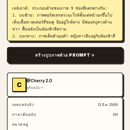
เลย์เอาต์: ประกอบด้วยช่องภาพ 9 ช่องที่แตกต่างกัน:

1. บนซ้าย: ภาพพอร์ตเทรตระยะใกล้ตั้งแต่หน้าอกขึ้นไป 
เห็นเสื้อสเวตเตอร์สีชมพู มืออยู่ใกล้คาง มีฟองสบู่ทางด้าน
ขวา พื้นหลังเป็นท้องฟ้าสีคราม

2. บนกลาง: ภาพเต็มตัวมุมต่ำ หญิงสาวยืนอยู่กับท้องฟ้าสี
ครามและก้อนเมฆ กำลังจับกระโปรงพลีทสีครีม มีกลีบ
ดอกไม้สีชมพูโปรยปรายอยู่เหนือศีรษะ

สร้างรูปภาพด้วย PROMPT
3. บนขวา: ภาพระยะใกล้ของเส้นผม ไหล่เสื้อสเวตเตอร์ 
สร้อยคอไข่มุก และท้องฟ้าสีคราม ใบหน้าถูกปิดทับด้วย
สี่เหลี่ยมสีน้ำตาลอ่อนขนาดใหญ่

4. กลางซ้าย: ท่าโพสโปรไฟล์ด้านข้างใกล้ดอกไม้ที่กำลัง
@Cherry 2.O
C
บาน หญิงสาวทำท่าชูสองนิ้ว มีฟองสบู่ลอยอยู่รอบตัว

ดูต้นฉบับ
5. กลางกลาง: ภาพพอร์ตเทรตระยะใกล้มาก เห็นเส้นผม
และมือใกล้ใบหน้า พื้นหลังเป็นท้องฟ้าสีคราม ใบหน้าถูกปิด
เผยแพร่แล้ว
12 มิ.ย. 2569
ทับด้วยบล็อกสีน้ำตาลอ่อนแนวตั้งจนมิด

6. กลางขวา: นั่งบนเนินหญ้า ชันเข่าขึ้น เห็นเสื้อสเวต
ภาษาต้นฉบับ
EN
เตอร์สีชมพูและกระโปรงสีครีม ผมปลิวตามลม ท้องฟ้าสี
หมวดหมู่
ครามและก้อนเมฆ
