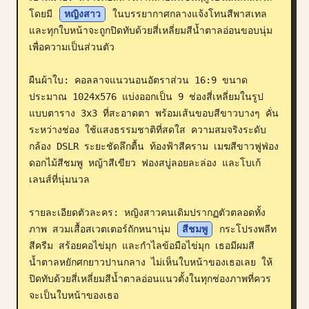
โดยมี 
หญิงสาว
 ในบรรยากาศกลางแจ้งโทนสีพาสเทล 
บล็อก
และทุกใบหน้าจะถูกปิดทับด้วยสี่เหลี่ยมสีน้ำตาลอ่อนขอบนุ่ม
เพื่อความเป็นส่วนตัว

อัปเดต
ผืนผ้าใบ: คอลลาจแนวนอนอัตราส่วน 16:9 ขนาด
ประมาณ 1024x576 แบ่งออกเป็น 9 ช่องสี่เหลี่ยมในรูป
แบบตาราง 3x3 ที่สะอาดตา พร้อมเส้นขอบสีขาวบางๆ คั่น
ระหว่างช่อง ใช้แสงธรรมชาติที่สดใส ความสมจริงระดับ
กล้อง DSLR ระยะชัดลึกตื้น ท้องฟ้าสีคราม เมฆสีขาวฟูฟ่อง 
ดอกไม้สีชมพู หญ้าสีเขียว ฟองสบู่ลอยละล่อง และโบเก้
เลนส์ที่นุ่มนวล

รายละเอียดตัวละคร: หญิงสาวคนเดิมปรากฏตัวตลอดทั้ง
ภาพ สวมเสื้อสเวตเตอร์ถักหนานุ่ม 
สีชมพู
 กระโปรงพลีท
สีครีม สร้อยคอไข่มุก และกำไลข้อมือไข่มุก เธอมีผมสี
น้ำตาลหยักศกยาวปานกลาง ไม่เห็นใบหน้าของเธอเลย ให้
ปิดทับด้วยสี่เหลี่ยมสีน้ำตาลอ่อนแนวตั้งในทุกช่องภาพที่ควร
จะเป็นใบหน้าของเธอ
