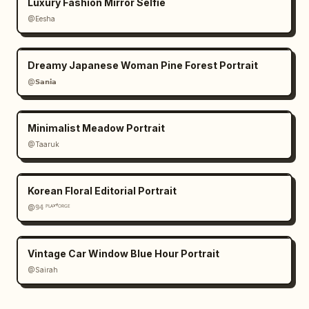
Luxury Fashion Mirror Selfie
@Eesha
Dreamy Japanese Woman Pine Forest Portrait
@𝗦𝗮𝗻𝗶𝗮
Minimalist Meadow Portrait
@Taaruk
Korean Floral Editorial Portrait
@𝟡𝟜 ᴾᴸᴬʸᶠᴼᴿᴳᴱ
Vintage Car Window Blue Hour Portrait
@Sairah