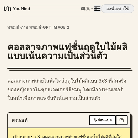
ลงชื่อเข้าใช้
YouMind
ภาพรวม
พรอมต์
›
ภาพ พรอมต์
›
GPT IMAGE 2
คอลลาจภาพแฟชั่นฤดูใบไม้ผลิ
กรณีการใช้งาน
แบบเน้นความเป็นส่วนตัว
ทักษะ
คอลลาจภาพถ่ายไลฟ์สไตล์ฤดูใบไม้ผลิแบบ 3x3 ที่สมจริง
พรอมต์
ของหญิงสาวในชุดสเวตเตอร์สีชมพู โดยมีการเซนเซอร์
ใบหน้าเพื่อภาพแฟชั่นที่เน้นความเป็นส่วนตัว
ราคา
พรอมต์
ก่อนแปล
ดาวน์โหลด
เป้าหมาย: สร้างคอลลาจภาพถ่ายแฟชั่นฤดูใบไม้ผลิที่สดใส 