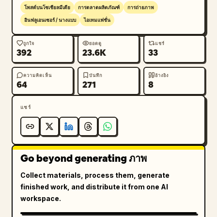
7. ล่างซ้าย: มุมมองจากด้านบนของหญิงสาวที่นอนอยู่บน
โพสต์บนโซเชียลมีเดีย
การตลาดผลิตภัณฑ์
การถ่ายภาพ
พื้นหญ้า ล้อมรอบด้วยกลีบดอกไม้สีชมพูและฟองสบู่ เสื้อ
อินฟลูเอนเซอร์ / นางแบบ
ไอเทมแฟชั่น
สเวตเตอร์และเส้นผมสยายออก ใบหน้าถูกปิดทับ

8. ล่างกลาง: ภาพพอร์ตเทรตระยะใกล้จากมุมต่ำ มือข้าง
ถูกใจ
ยอดดู
แชร์
392
23.6K
33
หนึ่งจับเส้นผม เห็นกำไลข้อมือไข่มุก มีฟองสบู่ขนาดใหญ่อยู่
ใกล้ด้านขวา พื้นหลังเป็นท้องฟ้าสีคราม

9. ล่างขวา: หญิงสาวถือกล้องสีดำขึ้นมาบังใบหน้า เห็น
ความคิดเห็น
บันทึก
อ้างอิง
64
271
8
เสื้อสเวตเตอร์สีชมพูเด่นชัด ท้องฟ้าสีครามพร้อมแสงแฟลร์
จากดวงอาทิตย์ที่นุ่มนวล

แชร์
สไตล์ภาพ: ภาพถ่ายไลฟ์สไตล์สมจริงแบบบรรณาธิการ 
อารมณ์ฤดูใบไม้ผลิที่สดใสและชวนฝัน โทนสีพาสเทล ราย
ละเอียดสูง พื้นผิวผิวหนังและเส้นผมที่เป็นธรรมชาติ เนื้อผ้า
Go beyond generating ภาพ
ถักและรอยจีบที่สมจริง แสงแดดแบบภาพยนตร์ ไม่มี
ข้อความ ไม่มีโลโก้ ไม่มีลายน้ำ รักษาเส้นขอบตารางสีขาว
Collect materials, process them, generate
ให้สะอาดและสม่ำเสมอ
finished work, and distribute it from one AI
workspace.