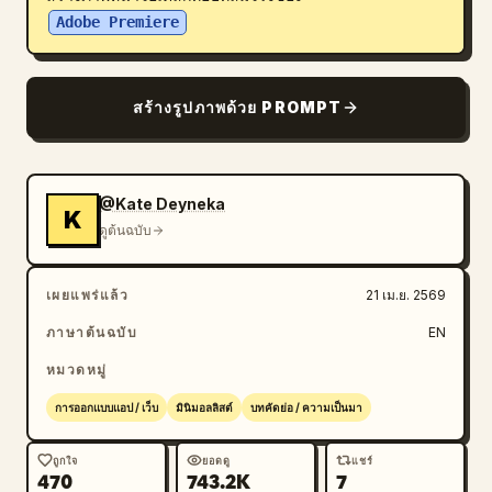
Adobe Premiere
บล็อก
อัปเดต
สร้างรูปภาพด้วย PROMPT
@Kate Deyneka
K
ดูต้นฉบับ
เผยแพร่แล้ว
21 เม.ย. 2569
ภาษาต้นฉบับ
EN
หมวดหมู่
การออกแบบแอป / เว็บ
มินิมอลลิสต์
บทคัดย่อ / ความเป็นมา
ถูกใจ
ยอดดู
แชร์
470
743.2K
7