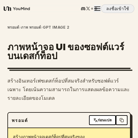
ลงชื่อเข้าใช้
YouMind
ภาพรวม
พรอมต์
›
ภาพ พรอมต์
›
GPT IMAGE 2
ภาพหน้าจอ UI ของซอฟต์แวร์
กรณีการใช้งาน
บนเดสก์ท็อป
ทักษะ
สร้างอินเทอร์เฟซเดสก์ท็อปที่สมจริงสำหรับซอฟต์แวร์
พรอมต์
เฉพาะ โดยเน้นความสามารถในการแสดงผลข้อความและ
รายละเอียดของโมเดล
ราคา
พรอมต์
ก่อนแปล
ดาวน์โหลด
สร้างภาพหน้าจอเดสก์ท็อปที่สมจริงของ 