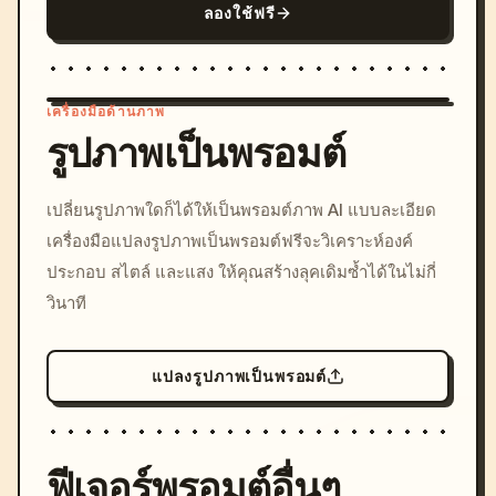
ลองใช้ฟรี
เครื่องมือด้านภาพ
รูปภาพเป็นพรอมต์
/imagine prompt: cinemati
เปลี่ยนรูปภาพใดก็ได้ให้เป็นพรอมต์ภาพ AI แบบละเอียด
c, cyberpunk sunset, neon
เครื่องมือแปลงรูปภาพเป็นพรอมต์ฟรีจะวิเคราะห์องค์
colors, 8k --v 6.0
ประกอบ สไตล์ และแสง ให้คุณสร้างลุคเดิมซ้ำได้ในไม่กี่
วินาที
แปลงรูปภาพเป็นพรอมต์
ฟีเจอร์พรอมต์อื่นๆ