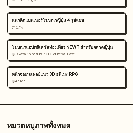
@Yuhoo Gang🦭
แนวคิดแบนเนอร์โฆษณาญี่ปุ่น 4 รูปแบบ
@こぎそ
โฆษณาแอปพลิเคชันท่องเที่ยว NEWT สำหรับตลาดญี่ปุ่น
@Takaya Shinozuka / CEO of Reiwa Travel
หน้าจอเกมเพลย์แนว 3D อนิเมะ RPG
@Anirole
หมวดหมู่ภาพทั้งหมด