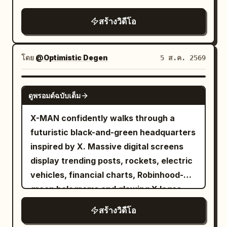
both arms, releasing streams of glowing
TSLA and SPCX reward cards toward
สร้างวิดีโอ
thousands of digital holders below. The
camera alternates between low-angle
hero shots and dramatic aerial views.
โดย
@Optimistic Degen
5 ส.ค. 2569
GROK IMAGINE
ดูพรอมต์ฉบับเต็ม
X-MAN confidently walks through a
futuristic black-and-green headquarters
inspired by X. Massive digital screens
display trending posts, rockets, electric
vehicles, financial charts, Robinhood-
green holograms and glowing X logos.
Every step emits green energy pulses.
สร้างวิดีโอ
The camera tracks backwards in slow