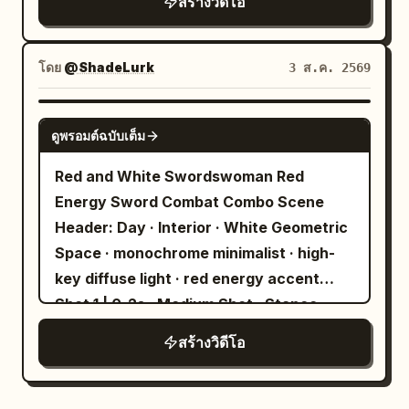
สร้างวิดีโอ
connected to his harness. Wind deforms
cliffhanger that naturally leads into
ceiling rig plunges downward, clipping a
it asymmetrically. His arms fight for
Scene 2. REFERENCE ROLES: image1 =
miniature glass skyscraper. Spark
balance, one foot is bare, the other
Pyona, the main heroine. Use image1 as
โดย
@ShadeLurk
3 ส.ค. 2569
generators explode into brilliant
wears a worn boot, and his clothing
the strict reference for Pyona’s face,
cascades of orange fire. The skyscraper
flaps with accurate drag. Use a long lens
facial proportions, light pastel-blue bob
SEEDANCE 2.0
facade shatters, spraying lightweight
that compresses the mountains and
ดูพรอมต์ฉบับเต็ม
hairstyle, hair color, white cloud hair
plaster dust and tiny glass shards into
makes the descent feel strangely
clip, blue fish hair clip, body proportions,
Red and White Swordswoman Red
the air. Dense white fog surges through
graceful. 12 to 15 seconds: Shift into a
age impression, exact outfit, styling, and
Energy Sword Combat Combo Scene
the street gaps while the monorail track
fast lateral tracking shot near ground
overall recognizable identity. Preserve
Header: Day · Interior · White Geometric
collapses. The smartphone camera
level as the traveler skims above shrubs,
her exact cropped urban-techwear
Space · monochrome minimalist · high-
briefly struggles to focus through thick
briefly disappearing behind a bush
action outfit throughout: light gray
key diffuse light · red energy accent
smoke and floating ash particles, auto-
before reappearing. His legs bicycle in
cropped hooded jacket, clearly visible
Shot 1 | 0-2s · Medium Shot · Stance
adjusting its exposure to the bright
panic, his body swings naturally under
white crop-top feel underneath, black
Visual: The Red and White
pyrotechnic flashes. Natural production
tension, and his shadow races over
สร้างวิดีโอ
asymmetrical utility mini-skirt / short-
Swordswoman stands in the center of a
audio only: loud hydraulic hiss,
uneven ground. He touches down
bottom styling, black utility pouch or
white geometric space. Long white hair,
pyrotechnic pops, shattering plaster,
awkwardly, stumbles two steps, then
crossbody detail, black socks, and black
Cheongsam-style outfit, red flower
studio intercom chatter, warehouse