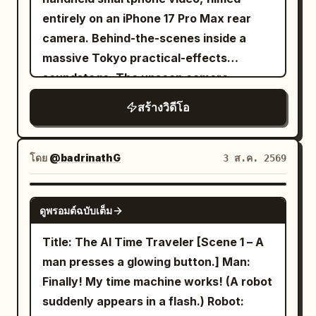
hanging utensils, maps, and handmade
maintenance drones, and giant
entirely on an iPhone 17 Pro Max rear
decorations. Use gentle road vibration,
construction arms drift silently. The
camera. Behind-the-scenes inside a
imperfect focus breathing, sunlight
camera constantly alternates between
massive Tokyo practical-effects
leaking through dusty glass, and
cockpit POV, nose-mounted shots, FPV
soundstage. The unseen camera
believable nervous glances. 3 to 8
chase cameras, sweeping drone flybys,
operator stands approximately five
seconds: Cut to an extremely low
สร้างวิดีโอ
and breathtaking IMAX-wide reveals
meters from an incredibly detailed 1:15
roadside angle beside dormant alien
emphasizing the impossible scale of the
scale tabletop miniature of futuristic
creatures scattered across the asphalt.
habitat. Final shot: the interceptor
Neo-Shinjuku, featuring illuminated neon
โดย
@badrinathG
3 ส.ค. 2569
They resemble enormous desert
bursts through the cylinder's open
billboards, elevated monorails with
arthropods built from cracked shell,
docking portal into the stars as the
moving miniature trains, tiny glowing
GROK IMAGINE
leathery tissue, tangled rootlike fibers,
entire rotating world fills the frame
ดูพรอมต์ฉบับเต็ม
vehicles on multi-level overpasses, rain-
dried mud, and embedded stones. The
behind. Style: IMAX realism, physically
slicked miniature streets, micro LED
Title: The AI Time Traveler [Scene 1 – A
van passes behind them with realistic
believable rotating habitat, crystal-clear
windows, and intricate rooftop air-
man presses a glowing button.] Man:
wheel motion and a pressure wave that
action, elegant camera choreography,
conditioning units. The miniature clearly
Finally! My time machine works! (A robot
stirs dust and loose fibers. Hold after the
immense scale, relentless speed, no
sits on a massive production stage
suddenly appears in a flash.) Robot:
van exits. A small claw twitches in the
slow motion.
surrounded by exposed steel trusses,