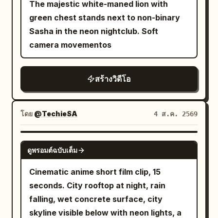
The majestic white-maned lion with
moody atmosphere. 6-10s: Camera
green chest stands next to non-binary
emerges into a warm ramen shop
Sasha in the neon nightclub. Soft
interior, slow push-in on a steaming red-
camera movementos
rimmed ceramic bowl of tonkotsu ramen
on wooden counter (chashu pork slices,
green onions, nori, soft-boiled egg),
สร้างวิดีโอ
rising steam, soft warm lighting,
chopsticks and small dishes nearby. 10-
โดย
@TechieSA
4 ส.ค. 2569
13s: Hard cut-free transition into close-
up of a row of aluminum drink cans
SEEDANCE 2.0
inside a dark blue-lit vending machine,
ดูพรอมต์ฉบับเต็ม
pull-tabs and condensation details, cool
Cinematic anime short film clip, 15
cyan lighting. 13-15s: Final explosive
seconds. City rooftop at night, rain
acceleration into blurred high-speed
falling, wet concrete surface, city
neon Tokyo street canyon, wet
skyline visible below with neon lights, a
reflections stretching, colorful light