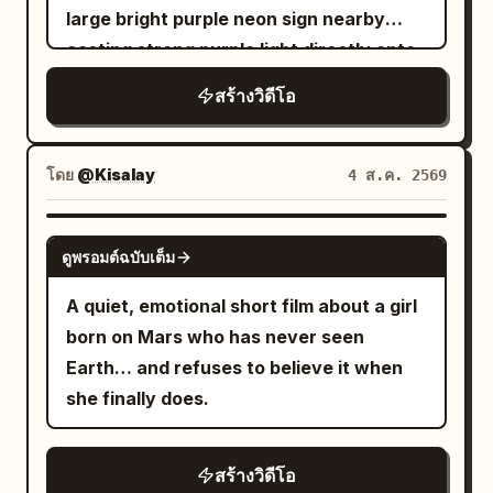
large bright purple neon sign nearby
streaks, camera racing forward into
casting strong purple light directly onto
pure motion blur and neon bokeh.
him, rain droplets visible
Overall style: photorealistic cinematic
สร้างวิดีโอ
Tokyo night photography, continuous
low-angle tracking / racing camera,
rainy wet surfaces, rich neon color
โดย
@Kisalay
4 ส.ค. 2569
grading (cyan, magenta, orange, deep
blues), atmospheric depth, no text
GROK IMAGINE
ดูพรอมต์ฉบับเต็ม
overlays, no watermarks, highly detailed
textures, natural physics of rain and
A quiet, emotional short film about a girl
reflections, immersive “unseen night”
born on Mars who has never seen
feeling.
Earth… and refuses to believe it when
she finally does.
สร้างวิดีโอ