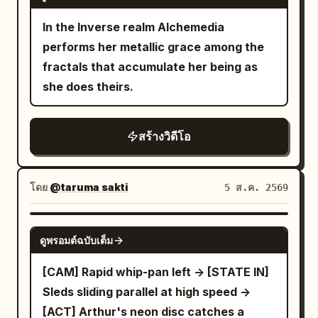
In the Inverse realm Alchemedia
performs her metallic grace among the
fractals that accumulate her being as
she does theirs.
สร้างวิดีโอ
โดย
@taruma sakti
5 ส.ค. 2569
SEEDANCE-2.5
ดูพรอมต์ฉบับเต็ม
[CAM] Rapid whip-pan left -> [STATE IN]
Sleds sliding parallel at high speed ->
[ACT] Arthur's neon disc catches a