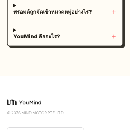
control through speed and precision, not
Visual: The Red and White
พรอมต์ถูกจัดเข้าหมวดหมู่อย่างไร?
brute force. ENVIRONMENT: A ruined
Swordswoman sinks into a low posture
urban battlefield at night, like a
with her knees on the ground. The red
collapsed industrial ruin or destroyed
energy blade rotates horizontally
YouMind คืออะไร?
concrete structure. Broken walls,
around her body just above the ground,
exposed rebar, cracked ground, rubble
drawing a wide semicircular arc. Red
piles, dust clouds, shattered concrete,
light reflects on the floor of the white
and damaged surfaces everywhere. The
geometric space. Dialogue: None Shot 4
axe attacks must visibly damage the
| 6-8s · Medium Shot · Upward Slash to
environment: scraping the ground,
Mid-air Jump Visual: As the Red and
throwing sparks and debris, cracking
White Swordswoman rises from the low
walls, carving trenches, and blasting
posture, the red energy blade draws a
rubble outward. Maintain clear spatial
vertical arc from bottom to top. She
consistency. STYLE: Live-action
jumps into the air, and her body rises.
©
2026
MIND MOTOR PTE. LTD.
photorealism with strong action
The energy blade follows and floats
readability. High-end cinematic fight
above her head. Dialogue: None Shot 5 |