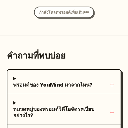
braces as the enormous black canopy
combat boots. Do not redesign her.
ornament. A red energy blade
ventilation hum, crew reaction gasps.
collapses behind and around him with he
image2 = the clown enemy. Use image2
กำลังโหลดพรอมต์เพิ่มเติม
materializes in the right hand, in a
Negative Prompt: no CGI, no cinematic
as the strict reference for the clown’s
floating ready state. The left hand is
camera, no drone, no cuts, no slow
identity, proportions, terrifying costume,
lowered naturally in a relaxed posture.
motion, no text, no subtitles, no
giant heavy axe, and overall menacing
Dialogue: None Shot 2 | 2-4s · Medium
watermark, maintain realistic miniature
appearance. Preserve the same clown
Shot · Spin Slash Visual: The Red and
scale.
and same weapon consistently
คำถามที่พบบ่อย
White Swordswoman twists her body
throughout. CORE ACTION RULE: Pyona
clockwise on the axis of her waist. The
must never block the axe blade with her
red energy blade in the right hand draws
bare body. She survives and fights
a large arc from the right side forward
พรอมต์ของ YouMind มาจากไหน?
through prediction, timing, footwork,
for a slash. A red translucent motion blur
body-angle control, narrow dodges,
trail leaves a trajectory of the sword.
aerial repositioning, spacing, and fast
Her white long hair and Cheongsam flow
counters. The clown must feel
หมวดหมู่ของพรอมต์วิดีโอจัดระเบียบ
due to the centrifugal force of the
อย่างไร?
physically overwhelming, heavy, and
rotation. Dialogue: None Shot 3 | 4-6s ·
destructive. Pyona stays alive and gains
Low Angle Medium Shot · Low Sweep