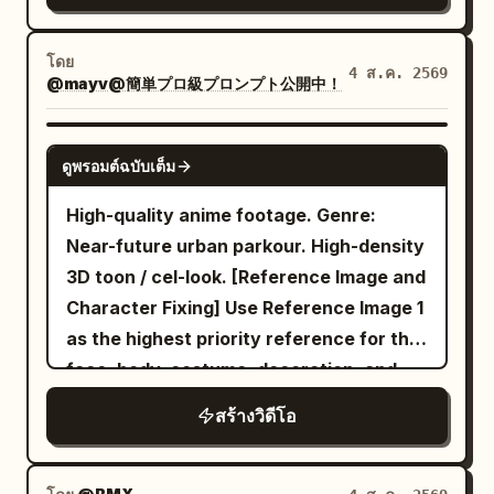
โดย
4 ส.ค. 2569
@mayv@簡単プロ級プロンプト公開中！
SEEDANCE 2.0
ดูพรอมต์ฉบับเต็ม
High-quality anime footage. Genre:
Near-future urban parkour. High-density
3D toon / cel-look. [Reference Image and
Character Fixing] Use Reference Image 1
as the highest priority reference for the
face, body, costume, decoration, and
coloring of the only character
สร้างวิดีโอ
appearing. Maintain the person in
Reference Image 1 as the same individual
throughout... (etc) ... Environment sound