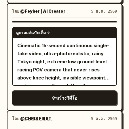
motion while sparks and digital particles
float around him. Hollywood-level
โดย
@Feyber | AI Creator
5 ส.ค. 2569
cinematic lighting.
SEEDANCE 2.0
ดูพรอมต์ฉบับเต็ม
Cinematic 15-second continuous single-
take video, ultra-photorealistic, rainy
Tokyo night, extreme low ground-level
racing POV camera that never rises
above knee height, invisible viewpoint
racing unseen through the city,
seamless fluid transitions, no cuts, no
สร้างวิดีโอ
jump cuts. Wet reflective asphalt and
tiles glowing with neon reflections,
cinematic volumetric neon lighting,
โดย
@CHRIS FIRST
5 ส.ค. 2569
shallow depth of field with selective