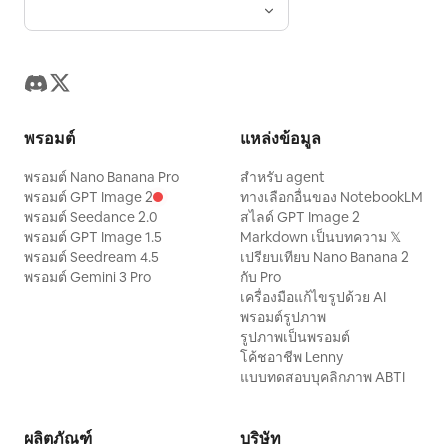
energy, like a boss fight in a dark action
8-10s · Medium Shot · Mid-air Inverted
film. Realistic body weight, believable
Slash Visual: The Red and White
recoil, sharp contact, strong debris
Swordswoman flips her body in the air.
simulation, and dangerous near-miss
The red energy blade draws a trajectory
tension. No comedy. No magical powers.
smashing downward from above her
พรอมต์
แหล่งข้อมูล
No fantasy effects. CAMERA: Use
head. Her body rotates elegantly in the
พรอมต์ Nano Banana Pro
สำหรับ agent
dynamic but readable cinematic camera
air, and her long white hair flows. The
พรอมต์ GPT Image 2
ทางเลือกอื่นของ NotebookLM
coverage: - low-angle handheld push-ins
พรอมต์ Seedance 2.0
สไลด์ GPT Image 2
pillars of the white geometric space flow
พรอมต์ GPT Image 1.5
Markdown เป็นบทความ 𝕏
- side tracking shots - medium rotating
in the background. Dialogue: None Shot
พรอมต์ Seedream 4.5
เปรียบเทียบ Nano Banana 2
follow shots - brief wide shots for scale
6 | 10-12s · Low Angle Medium Shot ·
พรอมต์ Gemini 3 Pro
กับ Pro
and aftermath - one brief slow-motion
เครื่องมือแก้ไขรูปด้วย AI
Landing Impact Visual: The Red and
พรอมต์รูปภาพ
emphasis only during the most
White Swordswoman lands in a low
รูปภาพเป็นพรอมต์
dangerous near-miss. Cuts may be
โค้ชอาชีพ Lenny
posture with one hand on the ground.
แบบทดสอบบุคลิกภาพ ABTI
dynamic, but action must remain clear,
The red energy blade strikes the ground,
coherent, and easy to follow. TIMELINE:
creating a shockwave with orange
0.0–3.8s — Opening 3-hit pressure
ผลิตภัณฑ์
บริษัท
sparks and red light particles scattering.