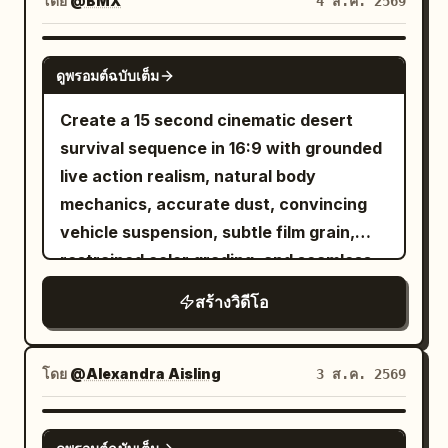
โดย
@BMX
4 ส.ค. 2569
and foley only. Sync shoe sole sounds
scraping wet panels, short grounding
SEEDANCE 2.0
ดูพรอมต์ฉบับเต็ม
sound when both feet hit the bottom of
the sign, low vibration of reinforced
Create a 15 second cinematic desert
metal, and splashing water drops.
survival sequence in 16:9 with grounded
Synchronize the lens pass.
live action realism, natural body
mechanics, accurate dust, convincing
vehicle suspension, subtle film grain,
restrained color grading, and seamless
shot continuity. The setting is a sun
สร้างวิดีโอ
bleached basin surrounded by dry brown
mountains beneath a clear cyan sky.
Sparse shrubs, cracked asphalt, faded
โดย
@Alexandra Aisling
3 ส.ค. 2569
yellow road lines, heat shimmer, and
windblown grit make the landscape feel
SEEDANCE 2.0