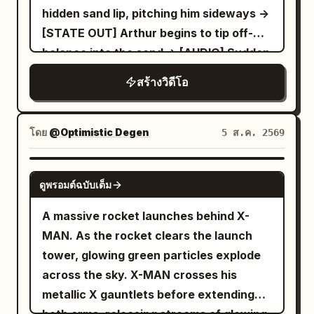
hidden sand lip, pitching him sideways ->
[STATE OUT] Arthur begins to tip off-
balance into the sand -> [AUDIO] Sudden
thud, loud rustle of sliding fabric
สร้างวิดีโอ
โดย
@Optimistic Degen
5 ส.ค. 2569
GROK IMAGINE
ดูพรอมต์ฉบับเต็ม
A massive rocket launches behind X-
MAN. As the rocket clears the launch
tower, glowing green particles explode
across the sky. X-MAN crosses his
metallic X gauntlets before extending