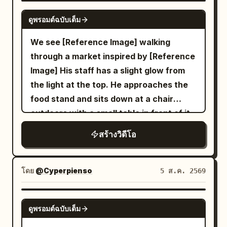
focus, subtle film grain, high dynamic
SEEDANCE-2.5
ดูพรอมต์ฉบับเต็ม
range, 1280x720 or 1920x1080, 24fps,
dynamic motion blur on fast movement.
We see [Reference Image] walking
0-3s: Extreme low-angle racing forward
through a market inspired by [Reference
across wet reflective tiled Shibuya
Image] His staff has a slight glow from
scramble crossing at night. Silhouetted
the light at the top. He approaches the
legs and umbrellas of pedestrians stride
food stand and sits down at a chair
past, giant glowing LED billboards and
outdoors with a small table in front of it
neon signs (Japanese text, H&M style)
and he sit down. The robot server hands
สร้างวิดีโอ
illuminate the rain-slicked ground with
him a bowl of ramen and says in a
blue-red-orange reflections. Camera
robotic voice, "Welcome back Kantor."
skims just above the pavement. 3-6s:
and it is placed on the table in front of
โดย
@Cyperpienso
5 ส.ค. 2569
Seamless plunge into darkness under a
him and the man eats.
large black wet umbrella, extreme close-
GROK IMAGINE
up of the fabric underside and metal ribs
ดูพรอมต์ฉบับเต็ม
filling the frame, rain droplets, dark