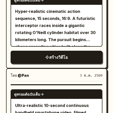
ดูพรอมต์ฉบับเต็ม
harsh and real. 0 to 3 seconds: Begin
with a low centered wide shot from the
Hyper-realistic cinematic action
middle of an empty highway using a 40
sequence, 15 seconds, 16:9. A futuristic
millimeter lens. A weathered blue
interceptor races inside a gigantic
camper van approaches from far
rotating O'Neill cylinder habitat over 30
distance, growing steadily larger
kilometers long. The pursuit begins
without unnatural acceleration. Keep
above sprawling cities built along the
the camera nearly locked with faint wind
inner surface, then accelerates through
สร้างวิดีโอ
vibration. Hard afternoon sunlight
forests curving overhead, crosses
creates crisp shadows and warm
rivers flowing upside down across the
windshield reflections. Cut inside the
rotating landscape, skims beneath
โดย
@Pan
3 ส.ค. 2569
van for a brief front mounted shot. A
massive suspension bridges connecting
tired middle aged woman drives while a
districts, dives through industrial
SEEDANCE 2.0
bearded man watches the road, with
ดูพรอมต์ฉบับเต็ม
sectors filled with colossal rotating
two younger passengers and a scruffy
machinery, and finally enters the zero-
Ultra-realistic 10-second continuous
cream dog visible among blankets,
gravity central axis where loose cargo,
handheld smartphone video, filmed