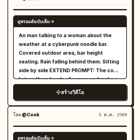
GROK IMAGINE
ดูพรอมต์ฉบับเต็ม
An man talking to a woman about the
weather at a cyberpunk noodle bar.
Covered outdoor area, bar height
seating. Rain falling behind them. Sitting
side by side EXTEND PROMPT: The cook
brings them bowls of ramen and make a
remark
สร้างวิดีโอ
โดย
@Cook
5 ส.ค. 2569
GROK IMAGINE
ดูพรอมต์ฉบับเต็ม