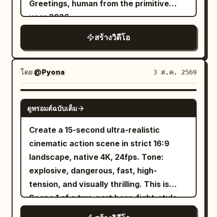
Greetings, human from the primitive
foreground, then one massive creature
blue screens, industrial liquid nitrogen
year 2026.
slowly lifts its armored head. Its weight
fog vents, pyrotechnic spark rigs,
compresses its jointed legs, gravel shifts
สร้างวิดีโอ
overhead lighting grids, and Japanese
beneath it, dust falls from its body, and
VFX crew members wearing black
its wet mouth opens with restrained
jumpsuits and headsets monitoring
animal behavior. Make a subtle fearful
โดย
@Pyona
3 ส.ค. 2569
handheld control pads. The camera
camera push as the creature rises into a
slowly pushes forward with subtle
dominant low angle silhouette. 8 to 12
SEEDANCE 2.0
handheld movement, natural autofocus
ดูพรอมต์ฉบับเต็ม
seconds: Hard cut to a distant elevated
breathing, rolling shutter, and realistic
view across a grassy desert plain. A
Create a 15-second ultra-realistic
smartphone exposure shifts. The
rugged male traveler descends beneath
cinematic action scene in strict 16:9
miniature city appears calm as a
a huge black organic parachute shaped
landscape, native 4K, 24fps. Tone:
miniature monorail glides across the
like four heavy flower petals. The
explosive, dangerous, fast, high-
elevated track. Suddenly, the practical
canopy is stretched translucent
tension, and visually thrilling. This is
effects director signals on the intercom.
membrane with irregular holes, scarred
Scene 1 of a two-part boss-fight-style
A 3-meter painted steel sci-fi cruiser
veins, and long elastic tendrils
action sequence and must end on a
suspended on a high-speed hydraulic