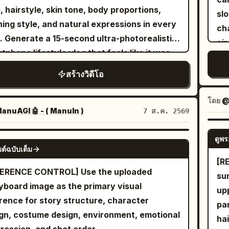
aut
lder toward the blue-shirted Marketing
30
h, and exaggerated cartoon emotions.
we
, hairstyle, skin tone, body proportions,
sl
an
ctor. Use Image 8 for the Boss in the
bac
ronment: Dense natural green forest, forest
ha
hing style, and natural expressions in every
cha
ai
ground, Image 6 for the Marketing Director,
ca
l, flying leaves, dust, small rocks, and
ey
. Generate a 15-second ultra-photorealistic
cir
mu
Audio 3 as her voice reference. She opens
of
ight streaming through the trees. Camera:
ver
tphone lifestyle vlog that feels like it was
sc
lig
client brief and says: “Boss, this is the No. 1
[ST
mic FPV, 24mm cinematic lens, fast
ey
ally recorded on a real phone. Use
bod
tra
irement in the client brief.”
สร้างวิดีโอ
mod
king shots, smooth handheld stabilization,
sen
entic handheld movement, slight natural
atmos
com
coh
d ramps, whip pans, orbit shots, low-angle
0-
 shake, realistic autofocus hunting, minor
fo
wa
โดย
@
ch
on camera, cinematic focus transitions.
cha
sure adjustments, true smartphone
nuAGI 🤖 - ( ManuIn )
7 ส.ค. 2569
cor
pal
on Sequence: [0.0–1.2s] she sprints at full
di
ilization, and natural lighting. No cinematic
fully alert.
co
d through the forest while the wolf
gra
ra moves, no CGI look, no beauty filters, no
ดูพร
SEEDANCE 2.0
begin t
essively chases only a few meters behind.
ต์ฉบับเต็ม
br
 motion, no text, no subtitles, no logos, and
fr
[R
es and dirt explode beneath their feet. Fast
her
atermarks. Scene 1 (0:00–0:02) Early
fa
ENCE CONTROL] Use the uploaded
su
ard tracking shot emphasizes intense
sa
ing outside a neighborhood bakery. She
bo
yboard image as the primary visual
up
d. [1.2–2.2s] The exhausted Pamella trips
hor
s toward the entrance while holding a
ev
rence for story structure, character
pa
slides across the ground, landing face-first.
su
r coffee cup, flips the camera to selfie
th
gn, costume design, environment, emotional
ha
wolf rapidly closes the distance. Camera
di
, smiles naturally, and says, "Good
and