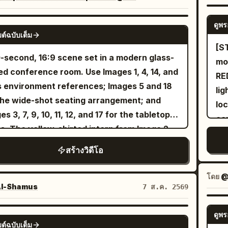
racting together. Both are smiling and
ope
hing while gently playing. Soft natural
ca
ดูพร
oor lighting, warm atmosphere, smooth
SEEDANCE-2.5
She
ต์ฉบับเต็ม
ral motion, high detail, keep both faces
lu
[S
letely unchanged and identical to the
ad
-second, 16:9 scene set in a modern glass-
mod
rences.
her
ed conference room. Use Images 1, 4, 14, and
RE
th
s environment references; Images 5 and 18
lig
to the a
the wide-shot seating arrangement; and
lo
ch
es 3, 7, 9, 10, 11, 12, and 17 for the tabletop
ca
lu
s. The yellow-shirted intern from Image 2
atmosph
st
the bespectacled Technical Director from
mi
สร้างวิดีโอ
sa
e 16 sit in naturally and quietly observe the
su
wa
ing. No background music. Preserve
th
โดย
@
ai
istic conference-room ambience and
l-Shamus
7 ส.ค. 2569
and s
pl
ral dialogue.The opening shot begins from
mo
Dur
de the wall-mounted presentation screen.
ดูพร
SEEDANCE 2.0
sky
ต์ฉบับเต็ม