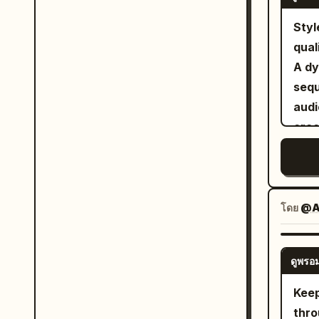
The 
scre
Styl
the 
qual
arou
A dy
clos
sequ
as t
audi
voic
crac
anti
high
of t
cine
Imag
volu
2 as
ener
โดย
@A
“Yep
a cu
hair
with
Audi
ดูพรอม
over
neve
swea
Keep
Anyw
One 
thro