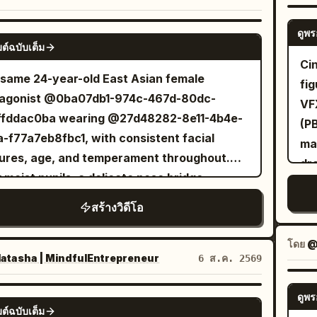
co
ling naturally. Its rounded head gently
ala
ces while the tiny tentacles softly ripple
ดูพร
GROK IMAGINE
vi
ต์ฉบับเต็ม
settle with lifelike elasticity. Tiny highlights
Cin
Dis
el across its smooth surface while internal
same 24-year-old East Asian female
fig
the
t softly diffuses through the gel, creating an
tagonist @0ba07db1-974c-467d-80dc-
VF
fl
ant premium look. The object rests on a
ffddac0ba wearing @27d48282-8e11-4b4e-
(PB
br
 matte stone surface decorated with
-f77a7eb8fbc1, with consistent facial
mat
im
cate water droplets that enhance realism
ures, age, and temperament throughout.
dra
lev
ons. Style: Ultra macro photography
 moist pupils, a delicate nose bridge,
Ob
r-realistic CGI Cinematic studio lighting
ral pale pink lips; skin retains pores and fine
cen
สร้างวิดีโอ
emely shallow depth of field Rich reflections
s under the eyes, no airbrushing or
Aga
ium product commercial aesthetic Smooth
er' makeup. The protagonist always
fur
โดย
@
inuous transformation Crisp textures
s a silver-grey MiniDV camera in her right
tasha | MindfulEntrepreneur
6 ส.ค. 2569
wo
orealistic materials 8K quality Vertical 16:9
 to film herself—no cameraman. Selfie
po
FPS No text No camera movement No
ance is about 45 cm; when showing the
ดูพร
SEEDANCE-2.5
sta
und distractions Negative Prompt: Low
ต์ฉบับเต็ม
ronment, she must first rotate her wrist and