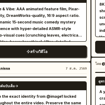
ser
camera pulls backward, passes through the
mi
8K
say
en, and continues into a full wide shot of
desk light
e & Vibe: AAA animated feature film, Pixar-
sho
wa
conference room. Everyone is seated
sh
ity, DreamWorks-quality, 16:9 aspect ratio.
scr
a 
nd the table in an awkward silence.Cut to a
beh
namic 15-second music comedy mystery
un
lands. After arrival, s
e-up of the white-haired Boss. Use Image 8
li
ence with hyper-detailed ASMR-style
in
at
he character reference and Audio 1 as the
behind him.
o-visual cues (crunching leaves, electrical
Ha
"M
e reference. He asks: “So the selling point is
to
kles, heavy breathing). Ultra-detailed,
dar
fa
-swallow?”Cut to a slowly pushing close-up
del
ly expressive characters, stylized realism,
gr
สร้างวิดีโอ
ho
he hat-wearing Creative/Video Director. Use
the
matic lighting, warm golden forest sunlight,
cur
cur
e 13 as the character reference and Audio
[C
metric god rays, dynamic motion blur, high
rea
โดย
@
a 
 the voice reference. He nods and replies:
di
gy, strong squash and stretch. Characters:
nissa
7 ส.ค. 2569
co
ch
.”Cut back to a medium shot of the white-
sh
te little girl with a ponytail curled at the end
6 
th
ed Boss, continuing to follow Image 8 and
unsettl
 bangs, wearing a yellow bomber jacket
ดูพร
SEEDANCE 2.0
Mo
th
o 1. He says: “Isn’t that too niche? I’ve
ต์ฉบับเต็ม
his
 a pink flowery shirt and yellow
to 
A 
th
r had a machine eat my socks.
smi
tpants, initially wearing simple sneakers.
to
 the exact identity from @image1 locked
cra
back. Ultra-realistic 
ay…”Finally, shoot over the Boss’s
ins
angry gray wolf with realistic fur, sharp
wan
ughout the entire video. Preserve the same
ca