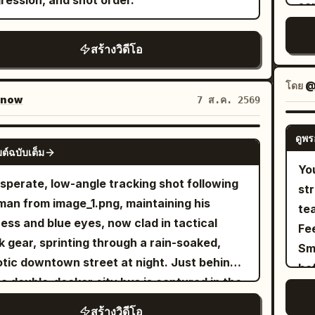
ression, and shot order.
sa
s to ground level and pushes dramatically
Mo
ing!" Scene 2 (0:02–0:04) Inside the
angl
the
rd her. [2.2–3.2s] she notices a pair of
cam
ry, she records a display of fresh pastries
quart
a s
ristic glowing running shoes lying on the
สร้างวิดีโอ
fe
re picking one, laughing softly as the
do
pan
l. Her eyes widen in excitement as she
sl
ra briefly struggles to refocus. Scene 3
pa
tab
erately reaches toward them while the
โดย
@
ind
4–0:06) She exits the shop and walks
th
now
7 ส.ค. 2569
in
 prepares to pounce. Fast cinematic push-
sl
ugh a quiet tree-lined street, taking a sip of
to
tex
[3.2–4.2s] she instantly slips on both shoes.
slo
ee while filming the peaceful surroundings.
re
ดูพร
SEEDANCE 2.0
an
 energy ignites around the soles. Electric
cha
e 4 (0:06–0:08) She sits on a park bench,
ต์ฉบับเต็ม
incre
[C
 wrap around her feet as the shoes power
Yo
ba
s the camera toward birds, flowers, and
cl
rea
sperate, low-angle tracking shot following
ith an intense futuristic glow (ASMR
st
sim
le walking nearby, then smiles back at the
it
ris
man from image_1.png, maintaining his
kling sound). The wolf freezes in confusion.
tea
mo
. Scene 5 (0:08–0:10) At a small weekend
per
cut
ness and blue eyes, now clad in tactical
o close-ups. [4.2–5.4s] she launches
Fe
sti
et market, she casually browses handmade
br
nap
k gear, sprinting through a rain-soaked,
ard with explosive speed, leaving only a
Sm
de
s, briefly holding one up to the camera
sever
ar
tic downtown street at night. Just behind
liant blue energy trail behind. A powerful
be
au
re putting it back. Scene 6 (0:10–0:12) She
sto
bo
 a double-decker city bus is captured in the
 of wind and dust slams into the wolf. [5.4–
int
ov
s beside a calm riverside path, filming the
cr
at
le of a massive, fiery explosion, sending
] She circles around the wolf at extreme
Sh
wi
r, passing cyclists, and green scenery
สร้างวิดีโอ
di