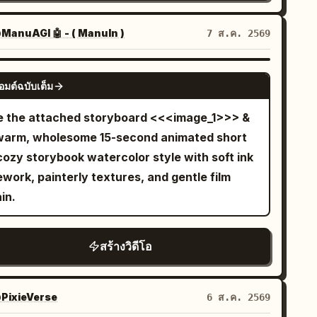
omaly do the jumped-up dishes and liquid
le swing, soaring across the city before
d contemplative atmosphere.
ticles that fade into the air. The chamber
ops freeze completely in world coordinates.
nding smoothly on the roof of a moving car.
ManuAGI 🤖 - ( ManuIn )
7 ส.ค. 2569
omes completely silent once again. Style
 night view, horizon, building shell, central
ider-Man style web swinging,
ra-cinematic dark fantasy, realistic sword
lumn, and camera are fixed; only the circular
 launches into the air, releases the web, and
SEEDANCE 2.0
oreography, terrifying creature animation,
or, tables, and chairs rotate around the
อมต์ฉบับเต็ม
ds on the side of a building. She runs
ressive facial reactions, dramatic lighting,
ntral column. The screen does not rotate.
fidently across the vertical wall before firing
e the attached storyboard <<<image_1>>> &
ghly detailed gothic environment, dynamic
e emergency stop device is a black metal
other web and swinging back down toward
warm, wholesome 15-second animated short
mera movement, AAA fantasy film quality,
nual lever on the yellow-black mounting plate
 SHOT 3 She lands on the street,
cozy storybook watercolor style with soft ink
real Engine realism, IMAX composition, ultra-
the fixed central column. Do not change it to
ughs excitedly, then jumps onto a car roof and
ework, painterly textures, and gentle film
tailed textures
ed button, vertical pole, or other device. The
oots another web into the sky. Swinging
in.
man contacts the central column only once,
ward, she shouts, "WHOOO!" before floating
t before the lever, for 0.4 seconds or less.
gh above New York City in a relaxed pose,
HOT / FLOW] SHOT 1 | 0-2.5s | Normalcy to
สร้างวิดีโอ
h the skyline stretching beneath her.
omaly Fixed wide angle. 0-1.4s, the woman
lks normally between guest seats. All dishes
PixieVerse
6 ส.ค. 2569
 on the table, and the floor and seats are