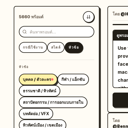
โดย
@H
5660 พร้อมต์
ล่าสุด
ดูพรอม
กรณีใช้งาน
สไตล์
หัวข้อ
Use 
prov
face
หัวข้อ
maca
บุคคล / ตัวละคร
กีฬา / แอ็กชัน
chan
eith
ธรรมชาติ / ทิวทัศน์
the 
สถาปัตยกรรม / การออกแบบภายใน
refe
eyes
บทคัดย่อ / VFX
monk
โดย
ทิวทัศน์เมือง / เขตเมือง
@Bennet