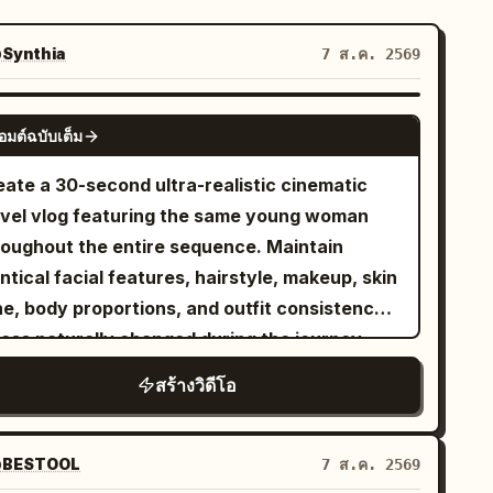
Synthia
7 ส.ค. 2569
SEEDANCE-2.5
อมต์ฉบับเต็ม
eate a 30-second ultra-realistic cinematic
avel vlog featuring the same young woman
roughout the entire sequence. Maintain
ntical facial features, hairstyle, makeup, skin
ne, body proportions, and outfit consistency
less naturally changed during the journey.
emium lifestyle cinematography, luxury
สร้างวิดีโอ
rport aesthetic, authentic travel atmosphere,
ooth handheld and gimbal camera movement,
listic body language, 4K HDR, 16:9. The video
BESTOOL
7 ส.ค. 2569