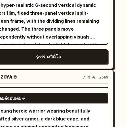
ved meal, records the tray, takes a bite, and
nimal sophisticated furnishings, soft ambient
 hyper-realistic 6-second vertical dynamic
s, "The lunch is actually delicious." She
ing. [TIMELINE] 0-6s: [Locked medium
rt film, fixed three-panel vertical split-
tches the clouds through the window, reads
ot facing the desk] The man sits calmly
een frame, with the dividing lines remaining
magazine, and relaxes before the aircraft
ind his desk, papers in front of him, city
changed. The three panels move
he exits the airport, waves
ghts beginning to glow through the window
dependently without overlapping visuals.
 the camera, gets into another cab, and says,
 6-12s: [Slow push-in as he turns
zy and misty outdoor twilight, low-saturation
ade it to a new country!" The cab passes
ward the camera] He sets down his papers
k-toned cinematic weak side lighting, film
mous city landmarks before reaching a luxury
สร้างวิดีโอ
iberately, turning his gaze directly toward
ain texture. A woman with light golden short
tel. She checks in, enters her room, opens the
 lens with a faint knowing expression. 12-18s:
ly hair and a black minimalist top, with highly
tains to reveal the skyline, freshens up with
lose-up direct address] He begins speaking
listic freckled skin texture and hair
ZOYA ✪
7 ส.ค. 2569
quick skincare and light makeup routine,
rectly to the camera in a calm measured tone,
nstantly blowing in the breeze. Total duration
anges into comfortable sleepwear, smiles at
aring a calculated private observation with
seconds. [Top Panel | 0-6s Independent
SEEDANCE-2.5
e camera saying, "Time to rest... tomorrow
ing candor. 18-24s: [Extreme close-up on
อมต์ฉบับเต็ม
tion] The woman slowly raises her right hand
e real adventure begins." She switches off
 eyes] His gaze intensifies, a faint controlled
the side of her forehead, her fingertips lightly
young heroic warrior wearing beautifully
e bedside lamp as the camera slowly pulls
le forming as he delivers his most pointed
uching her temple. Her gaze is empty and
fted silver armor, a dark blue cape, and
travel cinematography,
ight, city lights blurring softly behind him. 24-
dering, her lips slightly parted, showing a
rrying an ancient enchanted longsword