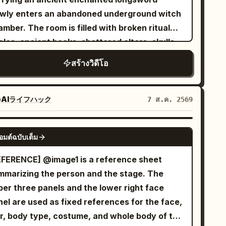
hentic airport ambience, realistic
s: [Slow pull-back to medium shot] He leans
ary and preoccupied expression. Strands of
owly enters an abandoned underground witch
nouncements, rolling suitcase sounds,
k in his chair, breaking eye contact with the
ir sweep over her eyes in the wind, and her
mber. The room is filled with broken ritual
rcraft cabin atmosphere, soft background
mera and returning to his papers, the moment
elids blink slowly. The lens moves forward
cles, ancient books, shattered altars, skulls,
sic, premium hotel interiors, cinematic
 confidence closing as smoothly as it opened.
y slowly with a small push, focusing on the
attered candles, and dozens of lifeless witch
hting, natural facial expressions, smooth
YLE & QUALITY BOOSTERS] Authentic
สร้างวิดีโอ
es and hand, with subtle camera shake from a
ies lying across the cold stone floor. The
nsitions, shallow depth of field, luxury
ern political-thriller digital color grading,
se of breathing. No dialogue. [Middle Panel |
phere is eerily silent. The camera slowly
mercial quality, no subtitles, no logos, no
erent office lighting continuity, stable
6s Independent Motion] A close-up of the
llows behind him as he carefully scans every
termarks, no on-screen text.
AIライフハック
7 ส.ค. 2569
aracter continuity, cool sophisticated
racter's side profile, looking into the
ner, gripping his sword tightly and remaining
ette, no over-stylization, calculating
stance with eyelashes trembling slowly. Tears
 Suddenly, the ancient stone walls
SEEDANCE 2.0
ntrolled intensity throughout.
dually well up in her eyes, hair constantly
อมต์ฉบับเต็ม
o tremble. A horrifying ghost emerges
ushes against her cheeks and nose tip, and
om the darkness. It has a grotesque deformed
EFERENCE] @image1 is a reference sheet
 lips purse slightly, showing restrained
ce, glowing crimson eyes, an unnaturally long
mmarizing the person and the stage. The
dness. The lens moves slowly and slightly
dy, and dozens of skeletal arms extending in
per three panels and the lower right face
izontally, fixed on the face close-up, with
ery direction. Instead of wielding weapons,
nel are used as fixed references for the face,
btle breathing shake and no zooming. No
e ghost attacks using its razor-sharp claws
ir, body type, costume, and whole body of the
alogue. [Bottom Panel | 0-6s Independent
 multiple arms, striking from impossible