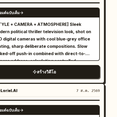
ns with a close-up of her smiling into the
mera in her bedroom beside an open suitcase.
SEEDANCE-2.5
อมต์ฉบับเต็ม
 finishes a light makeup routine, zips her
ggage, picks up her passport, and says, "New
TYLE + CAMERA + ATMOSPHERE] Sleek
venture... let's go!" She leaves home, loads
ern political thriller television look, shot on
 suitcase into a cab, and films the city
D digital cameras with cool blue-grey office
rough the window while saying, "On the way
hting, sharp deliberate compositions. Slow
irport." She arrives at the airport,
cked-off push-in combined with direct-to-
ecks the departure board, checks in her
mera address, calculating controlled
ggage, clears security, browses duty-free
ere. [CHARACTERS] A composed
สร้างวิดีโอ
ores, grabs a coffee, and smiles at the camera
ddle-aged man in an impeccably tailored dark
ying, "Boarding starts in a few minutes." She
it, calm calculating expression, addressing
lks through the boarding gate, enters the
e camera directly with unsettling confidence
Loriel.AI
7 ส.ค. 2569
rcraft, settles into her window seat, watches
elf-assurance. [LOCATION] Elegant
anes outside, and says, "Ready for takeoff!"
dern office with dark wood paneling, city
GROK IMAGINE
ing the flight, she enjoys a beautifully
อมต์ฉบับเต็ม
line visible through large windows at dusk,