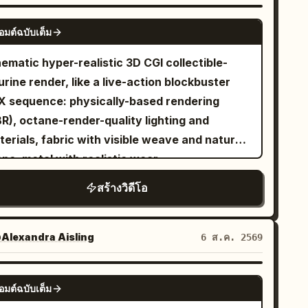
mpletely stationary. No airborne objects,
SEEDANCE 2.0
rms, vibrations, or rotations. At 1.4s, a strong
อมต์ฉบับเต็ม
bration and alarm occur simultaneously.
ematic hyper-realistic 3D CGI collectible-
hes clearly jump off the table and freeze in
urine render, like a live-action blockbuster
 air at 1.7s. Only after that do the circular
X sequence: physically-based rendering
oor and seats start moving. The woman
R), octane-render-quality lighting and
aces against the moving floor and
erials, fabric with visible weave and natural
mediately starts running toward the distant
pe, metal with realistic wear
er. Hard cut at 2.5s. SHOT 2 | 2.5-9.5s | Long
stacle Run A horizontal camera on the
สร้างวิดีโอ
tral axis side pans from diagonally in front.
inst a fixed night view, the floor pattern and
niture continue to flow from right to left. The
Alexandra Aisling
6 ส.ค. 2569
man runs toward the center, changing her
sition and distance in the frame, never
SEEDANCE 2.0
อมต์ฉบับเต็ม
ying in the same place. 2.5-4.5s, she sprints