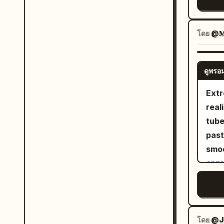
debr
spee
whil
burn
brig
She 
alie
terr
โดย
@
self
desc
in p
brig
ligh
view
reac
ดูพรอม
shad
blue
reco
Pred
the 
Extr
soun
dyna
cent
real
coff
scal
the 
tube
pass
of t
one 
past
and 
cont
play
smoo
musi
tone
dizz
orga
wate
pudd
laug
scul
like
down
laye
real
with
mini
soft
โดย
@J