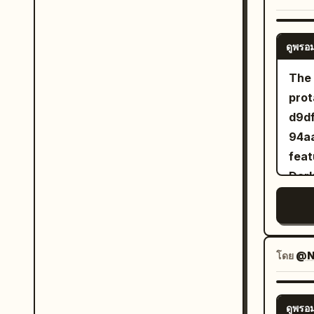
sett
boun
ดูพรอม
and 
trav
The 
ligh
pro
eleg
d9d
dark
94aa
deli
feat
and reflecti
Dark
Hype
natu
Extr
line
Prem
'influenc
cont
hold
โดย
@Na
Phot
hand
30 
dist
backgro
ดูพรอม
envi