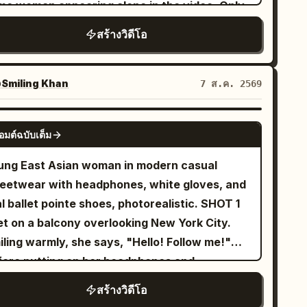
me woman appearing alone in the video. Only
tion] The woman stands quietly facing the
es with incredible speed. An intense close-
 restaurant panel on the lower left is used as
era, her short hair swaying in the wind, a
สร้างวิดีโอ
ers battle begins. The warrior skillfully
tage reference, inheriting the interior,
w strands falling over her eyes. Her gaze
dges the ghost's relentless claw attacks,
oramic window, night view, lighting, floor,
owly shifts from wandering to calm and
rries with his enchanted sword, and cuts
les, chairs, texture, and color tone. Do not
Smiling Khan
7 ส.ค. 2569
ifferent. Her breathing is steady, with only
rough several skeletal arms as they lunge
clude the white background, frame, headings,
ight eyelid movement. The lens pulls back very
ward him. The ghost continuously
t, or reference material layout in the video,
SEEDANCE-2.5
wly from a close-up to a bust shot, as the
generates new arms, making the fight
อมต์ฉบับเต็ม
d do not use them for the starting frame.
racter slowly blends into the dark, misty
asingly desperate. The battle reaches its
ONDITION DEFINITION] 15 seconds, 1:1,
ung East Asian woman in modern casual
ckground. No dialogue. All three panels play
imax as the ghost charges forward with all of
listic live-action cinematic expression, high-
reetwear with headphones, white gloves, and
ultaneously, with natural and realistic
s arms at once. The warrior times the attack
e revolving restaurant at night, 4 shots, hard
l ballet pointe shoes, photorealistic. SHOT 1
vements and micro-expressions, avoiding AI
fectly, leaps into the air, and delivers a single
s. In the starting frame, all dishes, glasses,
et on a balcony overlooking New York City.
ffness or distortion. Skin pores and hair
eathtaking spinning sword strike that cleanly
kins, and cutlery are on the table, and there
iling warmly, she says, "Hello! Follow me!"
tails are realistic. Accompanying 6-second
s the ghost's head. The head falls to the
e zero airborne objects. The woman, her
fore putting on her headphones and
dio: Minimalist low-pitched piano solo music
ne floor as the ghost's body freezes in place,
dy, hair, clothing, and the camera are always
entionally falling backward off the balcony.
erlaid with gentle wilderness wind sounds,
acks with glowing purple energy, and
สร้างวิดีโอ
 normal real-world speed. Only after the
e fires a web from her wrist in a Spider-Man
th overall low volume to create an oppressive
sintegrates into countless glowing magical