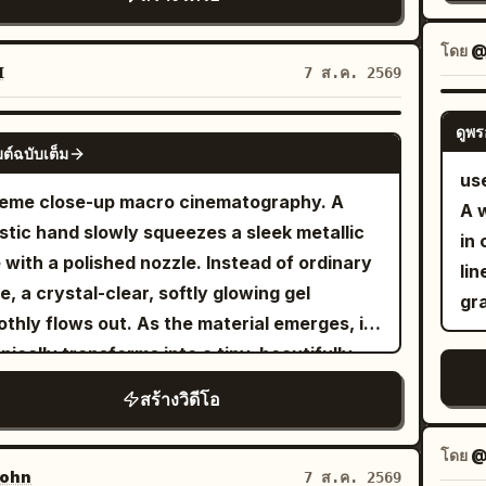
an
is and orange flames into the air. Above the
d Multiple glowing afterimages appear as a
sty
an
e enjoying the fresh air. Scene 7 (0:12–0:15)
par
dr
ing cityscape, a colossal biomechanical
ht blue vortex forms around the wolf. The
la
stops near a scenic viewpoint, switches to
โดย
@
bec
The
n mothership of intricate metallic design
ified wolf spins frantically Fast orbit camera

7 ส.ค. 2569
SHOT 2 Using Sp
ie mode, gives a cheerful wave, smiles
Ult
co
ends through the storm clouds, its blue
erfect sync. [6.8–8.2s] Top-down cinematic
she
htly, says, "See you next time!", then
ch
flo
ts pulsing. To the right, emerging from the
. She accelerates even faster The glowing
ดูพร
GEMINI-OMNI
lan
hes toward the phone to naturally end the
exp
ต์ฉบับเต็ม
ce
ows and wrecked cars, a sleek Alien
 spiral tightens; leaves and debris rise into
con
rding. Audio: Only authentic environmental
us
hi
Th
ator lunges in pursuit. The camera
air. The dizzy wolf remains trapped at the
an
eme close-up macro cinematography. A
ds: birds, footsteps, light conversations,
A 
ca
ma
mically retreats and pans to show the
er [8.2–10.0s] the girl instantly stops beside
the street.
istic hand slowly squeezes a sleek metallic
ee shop ambience, distant traffic, bicycles
in 
Un
of 
e of the destruction, ending on a wide view
glowing running shoes, confidently resting
la
 with a polished nozzle. Instead of ordinary
ing, breeze through trees, water flowing,
lin
de
a r
he entire scene. Dramatic lighting with deep
foot on a sneaker. She smirks and says
sh
e, a crystal-clear, softly glowing gel
natural city ambience. No background
gra
wo
rast between the firelight and cool night
fully in English, "Too slow!" Behind her, the
up
thly flows out. As the material emerges, it
c, voice-over, captions, logos, or
jus
s. Rain pours heavily, creating reflective
y wolf crashes head-first into a tree. She
hi
nically transforms into a tiny, beautifully
rmarks. The final result should look exactly
[S
les. No text.
hs proudly as the stunned wolf slowly slides
wit
pted "Jelly Octopus", taking shape layer by
 an authentic smartphone vlog recorded by a
สร้างวิดีโอ
An
 the trunk. End with a cinematic hero shot
r in one continuous motion. The finished
 person during a relaxing morning outing.
wa
 shallow depth of field.
ature appears glossy, slightly translucent,
โดย
@
are
, and elastic, with subtle wobbling before
ohn
7 ส.ค. 2569