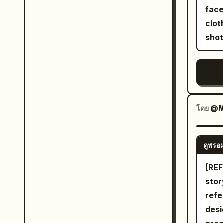
shou
teet
face
Dire
Envi
clot
fore
trai
shot
and 
sunl
smar
the 
Dyna
casu
requ
trac
auth
spee
hand
acti
expo
โดย
@Ma
Acti
stab
spee
came
aggr
ดูพรอม
slow
Leav
no w
[REFER
forw
morn
stor
spee
walk
refe
and 
pape
desi
The 
mode