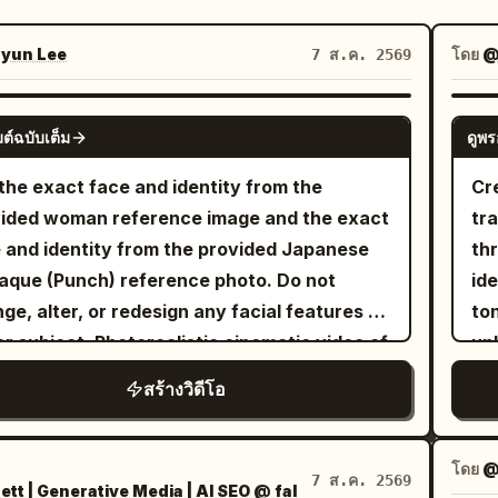
yun Lee
โดย
@
7 ส.ค. 2569
GROK IMAGINE
ต์ฉบับเต็ม
ดูพร
the exact face and identity from the
Cr
ided woman reference image and the exact
tr
 and identity from the provided Japanese
th
que (Punch) reference photo. Do not
ide
ge, alter, or redesign any facial features of
to
er subject. Photorealistic cinematic video of
un
exact same young woman from the
Pr
สร้างวิดีโอ
rence (long wavy dark brown hair, light blue
ai
, white blouse) and the exact same Punch
sm
ey from the reference photo playfully
rea
โดย
@
7 ส.ค. 2569
t | Generative Media | AI SEO @ fal