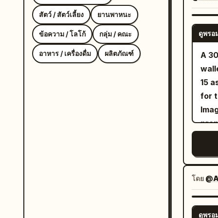
inte
laug
สัตว์ / สัตว์เลี้ยง
ยานพาหนะ
outd
ดูพรอม
ข้อความ / โลโก้
กลุ่ม / คณะ
natu
อาหาร / เครื่องดื่ม
ผลิตภัณฑ์
comp
A 30
refe
wall
15 a
for 
Imag
prop
and 
Imag
meet
real
โดย
@A
natu
insi
ดูพรอม