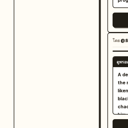
prog
drop
morn
towa
bake
futu
befo
trai
came
desp
(0:0
โดย
@S
wolf
thro
in. 
coff
Blue
Scen
ดูพรอม
arcs
turn
A de
up w
peop
the 
crac
lens
like
Macr
stre
blac
forw
item
chao
bril
befo
him,
gust
walk
midd
6.8s
wate