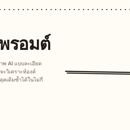
นพรอมต์
์ภาพ AI แบบละเอียด
จะวิเคราะห์องค์
คเดิมซ้ำได้ในไม่กี่