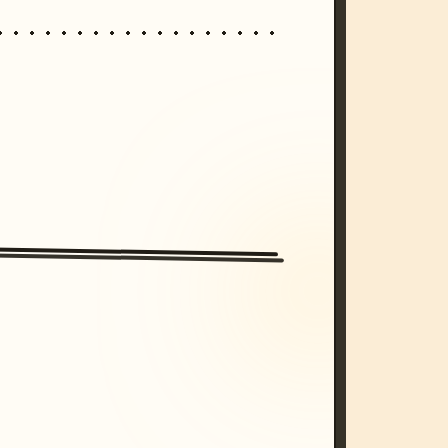
/imagine prompt: cinematic, cyberpunk s
unset, neon colors, 8k --v 6.0