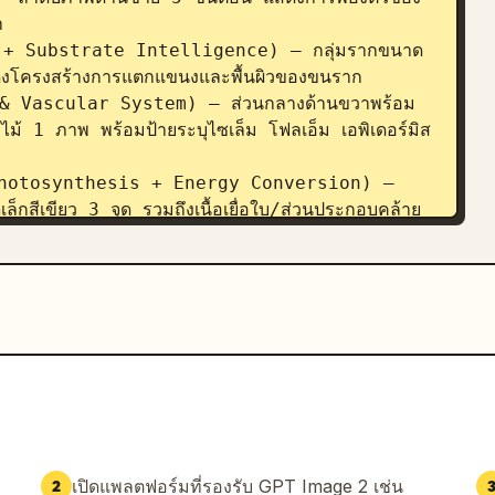


 + Substrate Intelligence) — กลุ่มรากขนาด
ดงโครงสร้างการแตกแขนงและพื้นผิวของขนราก

 & Vascular System) — ส่วนกลางด้านขวาพร้อม
 1 ภาพ พร้อมป้ายระบุไซเล็ม โฟลเอ็ม เอพิเดอร์มิส 
น (Photosynthesis + Energy Conversion) — 
กสีเขียว 3 จุด รวมถึงเนื้อเยื่อใบ/ส่วนประกอบคล้าย
่า CO2 + H2O เปลี่ยนเป็นน้ำตาลและ O2

 + Blooming) — ส่วนการออกดอกมุมขวาบนพร้อม
มมองด้านข้างและภาพตัดขวางตามยาว พร้อมระบุเกสร
tion + Fruiting Pathway) — แถบพัฒนาการด้าน
จนถึงทับทิมเต็มวัย พร้อมภาพแทรกการผสมเกสรที่มี
on + Seed Cycle) — ส่วนวงจรชีวิตมุมขวาล่าง
และผลที่เปิดออกเห็นเมล็ด พร้อมภาพวาดพัฒนาการ
เปิดแพลตฟอร์มที่รองรับ GPT Image 2 เช่น
2