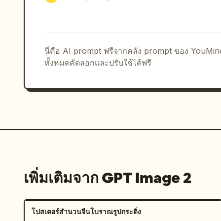
บริเวณขอบล่างสุด ให้ใส่แถบแสดงการเจริญเติบโตตา
ภาพระบุหมายเลขตามลำดับตั้งแต่ 1 ถึง 19 แสดงวงจร
ราก การโผล่พ้นดิน การเป็นต้นอ่อน การออกดอก กา
ใหม่ เพิ่มแผงปัจจัยทางสิ่งแวดล้อมที่มุมซ้ายล่างพ
นี่คือ AI prompt ฟรีจากคลัง prompt ของ YouMi
อากาศ ใช้การติดป้ายกำกับแบบสองภาษา โดยให้หัวข
ทั้งหมดคัดลอกและปรับใช้ได้ฟรี
อักษร Serif ขนาดเล็ก สุนทรียภาพควรให้ความรู้สึ
อัดแน่นด้วยข้อมูล พร้อมการจัดวางตัวอักษรแบบโบราณที
และเลย์เอาต์แผนที่ที่สมดุลและสะอาดตา
เพิ่มเติมจาก GPT Image 2
โปสเตอร์สำนวนจีนโบราณรูปกระดิ่ง