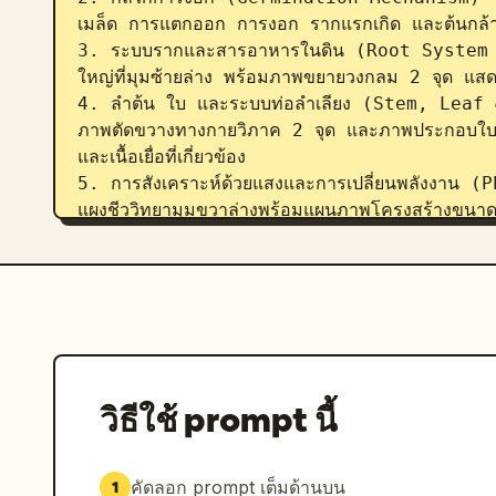
เมล็ด การแตกออก การงอก รากแรกเกิด และต้นกล้า
3. ระบบรากและสารอาหารในดิน (Root System
ใหญ่ที่มุมซ้ายล่าง พร้อมภาพขยายวงกลม 2 จุด แส
4. ลำต้น ใบ และระบบท่อลำเลียง (Stem, Leaf
ภาพตัดขวางทางกายวิภาค 2 จุด และภาพประกอบใบไม้
และเนื้อเยื่อที่เกี่ยวข้อง

5. การสังเคราะห์ด้วยแสงและการเปลี่ยนพลังงา
แผงชีววิทยามุมขวาล่างพร้อมแผนภาพโครงสร้างขนาดเล็
เซลล์ และเส้นแสดงการไหลของสารเคมีง่ายๆ ที่ระบุว
6. การสร้างตาดอกและการบาน (Bud Formation
แผนภาพกายวิภาคของดอกไม้ขนาดใหญ่ 2 ภาพ คือมุ
ตัวผู้ กลีบดอก รังไข่ และโครงสร้างละอองเรณู

7. การผสมเกสรและเส้นทางการติดผล (Pollina
ขวาแสดงขั้นตอนการพัฒนาของผล 5 ระยะตั้งแต่ตาดอก
ผึ้งกำลังเข้าหาดอกไม้

วิธีใช้ prompt นี้
8. การสุกของผลและวงจรเมล็ด (Fruit Maturati
พร้อมภาพประกอบผลไม้ 3 ภาพ แสดงผลเต็ม ผลแตก 
ของต้นกล้า 3 ระยะ

คัดลอก prompt เต็มด้านบน
1