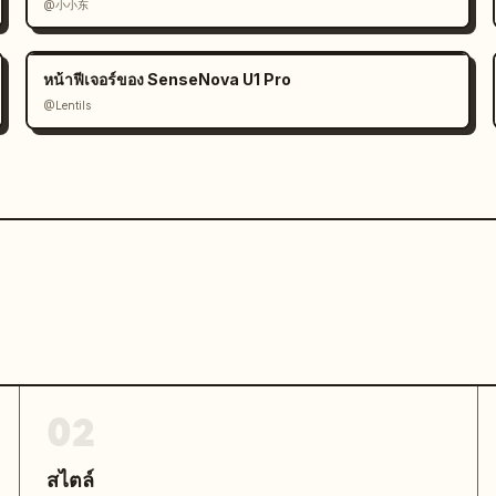
@小小东
หน้าฟีเจอร์ของ SenseNova U1 Pro
@Lentils
02
สไตล์