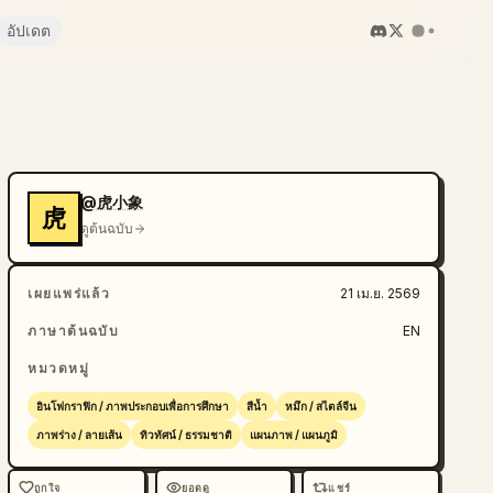
อัปเดต
@虎小象
虎
ดูต้นฉบับ
เผยแพร่แล้ว
21 เม.ย. 2569
ภาษาต้นฉบับ
EN
หมวดหมู่
อินโฟกราฟิก / ภาพประกอบเพื่อการศึกษา
สีน้ำ
หมึก / สไตล์จีน
ภาพร่าง / ลายเส้น
ทิวทัศน์ / ธรรมชาติ
แผนภาพ / แผนภูมิ
ถูกใจ
ยอดดู
แชร์