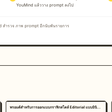
YouMind แล้ววาง prompt ลงไป
มลำดับเวลาที่มีภาพประกอบขั้นตอนเล็กๆ 19 ภาพ แต่ละ
ชีวิตของพืชตั้งแต่เมล็ดพักตัว การงอก การเติบโตของ
รติดผล การสุก การกระจายเมล็ด และการเริ่มต้นวงจร
ร้อมสัญลักษณ์แสดงแสง อุณหภูมิ น้ำ สารอาหาร และ
nd สำรวจ ภาพ prompt อีกนับพันรายการ
้อภาษาจีนโดดเด่นกว่าและคำแปลภาษาอังกฤษเป็นตัว
กทางวิชาการ สง่างาม มีคุณภาพระดับพิพิธภัณฑ์ และ
่ประณีต พื้นหลังสีเบจหม่น สีแดงและสีเขียวที่สมจริง 
พรอมต์สำหรับการออกแบบกราฟิกสไตล์ Editorial แบบมินิมอล