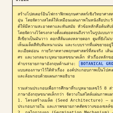
สร้างโปสเตอร์อินโฟกราฟิกพฤกษศาสตร์เชิงวิทยาศาสตร
อุ่น โดยจัดวางสไตล์ให้เหมือนแผ่นภาพในหนังสือประวั
ต์ให้มีความสะอาดตาและทันสมัย หัวข้อหลักคือต้นทับทิ
โดยจัดวางไว้ตรงกลางตั้งแต่ยอดจนถึงรากในรูปแบบภาพต
สีเขียวเป็นมันวาว ดอกสีส้มแดงหลายดอก ตูมที่ยังไม
เห็นเมล็ดสีทับทิมหนาแน่น และระบบรากที่แผ่ขยายอยู่ใ
ละเอียดอ่อน กายวิภาคทางพฤกษศาสตร์ที่สมจริง เส้นส
ศร และวงกลมระบุหมายเลขขนาดเล็ก หัวเรื่องหลักของ
คำบรรยายภาษาอังกฤษด้านล่าง: 
BOTANICAL GR
แบบสองภาษาไว้ใต้หัวเรื่อง องค์ประกอบภาพเป็นโปสเต
และล้อมรอบด้วยแผนภาพอธิบาย

รวมส่วนประกอบเพื่อการศึกษาที่ระบุหมายเลขไว้ 8 ส
ภาษาอังกฤษขนาดเล็กกว่า จัดวางในสไตล์แผ่นภาพแผนท
1. โครงสร้างเมล็ด (Seed Architecture) — แผ
ประกอบภายใน และภาพขยายภาคตัดขวางของเซลล์ขน
2. กลไกการงอก (Germination Mechanism) — ล