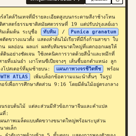
์สไตล์วินเทจที่มีรายละเอียดสูงบนกระดาษสีงาช้างโทน
ติศาสตร์ธรรมชาติสมัยศตวรรษที่ 19 แต่ปรับปรุงเลย์เอา
มเต็มต้น ระบุชื่อ 
ทับทิม
 / 
Punica granatum
ัดขวางแนวตั้ง แสดงลำต้นไม้เรียวที่มีกิ่งก้านสาขา ใบ
่บาน ผลอ่อน ผลแก่ ผลทับทิมขนาดใหญ่ที่แตกออกเผยให้
ต้ดินอย่างชัดเจน ใช้เทคนิคการวาดด้วยสีน้ำและหมึกที่
ายที่แม่นยำ เงาโทนซีเปียจางๆ เส้นชี้บอกตำแหน่ง ลูก
โปสเตอร์ที่มุมซ้ายบน: 
แผนภาพวงจรชีวิตพืช
 พร้อม
OWTH ATLAS
 เพิ่มบล็อกข้อความแนะนำสั้นๆ ในรูป
อร์เพื่อการศึกษาสัดส่วน 9:16 โดยมีต้นไม้อยู่ตรงกลาง
่วนรอบต้นไม้ แต่ละส่วนมีหัวข้อภาษาจีนและคำแปล
ี่:

นภาพเมล็ดแบบตัดขวางขนาดใหญ่พร้อมระบุส่วน
าดเล็ก

ำดับภาพด้านซ้าย 5 ขั้นตอน แสดงการพองตัวของ