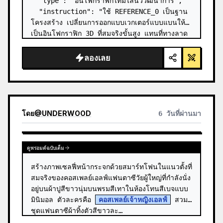
  "type": "อินโฟกราฟิกไทม์ไลน์วิวัฒนาการ",

  "instruction": "ใช้ REFERENCE_0 เป็นฐาน
โครงสร้าง เปลี่ยนการออกแบบเวกเตอร์แบบแบนให้
เป็นอินโฟกราฟิก 3D ที่สมจริงขั้นสูง แทนที่ทางลาด
เรียบๆ ด้วยขั้นบันไดหินที่ชัดเจน และอัปเกรดสิ่งมี
ชีวิตทั้งหมดให้เป็นโมเดล 3D ที่สมจ…
ลองเลย
โดย
@
UNDERWOOD
6 วันที่ผ่านมา
ดูพรอมต์ฉบับเต็ม
สร้างภาพเซลฟี่หน้ากระจกด้วยสมาร์ทโฟนในแนวตั้งที่
สมจริงของคอสเพลย์เอลฟ์แฟนตาซีวัยผู้ใหญ่ที่กำลังนั่ง
อยู่บนผ้าปูสีขาวนุ่มบนพรมสีเทาในห้องโทนสีเบจแบบ
มินิมอล ตัวละครคือ 
คอสเพลย์เจ้าหญิงเอลฟ์
 สวม
ชุดแฟนตาซีผ้าทิ้งตัวสีขาวละ…