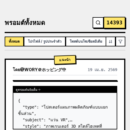
พรอมต์ทั้งหมด
14393
ทั้งหมด
โปรไฟล์ / รูปประจำตัว
โพสต์บนโซเชียลมีเดีย
อินโฟกราฟิก
แนะนำ
โดย
@
WORY＠ホッピング中
19 เม.ย. 2569
ดูพรอมต์ฉบับเต็ม
{

  "type": "โปสเตอร์แผนภาพผลิตภัณฑ์แบบแยก
ชิ้นส่วน",

  "subject": "แว่น VR",

  "style": "ภาพเรนเดอร์ 3D สไตล์ไฮเทคที่