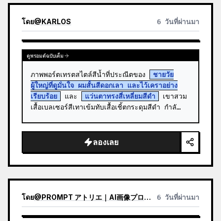
โดย
@
KARLOS
6 วันที่ผ่านมา
ดูพรอมต์ฉบับเต็ม
ภาพพอร์ตเทรตสไตล์สีน้ำที่ประณีตของ 
ชายวัย
ผู้ใหญ่ที่ดูมั่นใจ ผมสั้นสีดอกเลา และไว้เคราอย่าง
เรียบร้อย
 และ 
แว่นตาทรงสี่เหลี่ยมสีดำ
 เขาสวม
เสื้อเบลเซอร์สีเทาเข้มทับเสื้อเชิ้ตกระดุมสีดำ กำลั…
ลองเลย
โดย
@
PROMPT アトリエ｜AI画像プロンプト
6 วันที่ผ่านมา