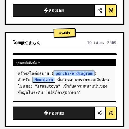
สะอาดตา แสงสตูดิโอ เน้นจุดเรืองแสง",

  "background": "
ไล่เฉดสีม่วงและน้ำเงิน
ลองเลย
อ่อน
",

  "header":…
แนะนำ
โดย
@
やまもん
19 เม.ย. 2569
ดูผลลัพธ์จากโมเดลอื่น
ดูพรอมต์ฉบับเต็ม
สร้างสไลด์อธิบาย (
ponchi-e diagram
) 
สำหรับ 
Momotaro
 ที่ผสมผสานบรรยากาศอันอ่อน
โยนของ "Irasutoya" เข้ากับความหนาแน่นของ
ข้อมูลในระดับ "สไลด์คาสุมิกาเซกิ"
ลองเลย