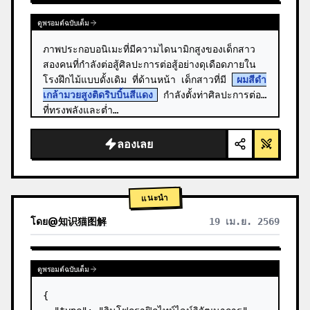
ดูพรอมต์ฉบับเต็ม
ภาพประกอบอนิเมะที่มีความไดนามิกสูงของเด็กสาว
สองคนที่กำลังต่อสู้ศิลปะการต่อสู้อย่างดุเดือดภายใน
โรงฝึกไม้แบบดั้งเดิม ที่ด้านหน้า เด็กสาวที่มี 
ผมสีดำ
เกล้ามวยสูงติดริบบิ้นสีแดง
 กำลังตั้งท่าศิลปะการต่อสู้
ที่ทรงพลังและต่ำ…
ลองเลย
แนะนำ
โดย
@
知识猫图解
19 เม.ย. 2569
ดูพรอมต์ฉบับเต็ม
{
