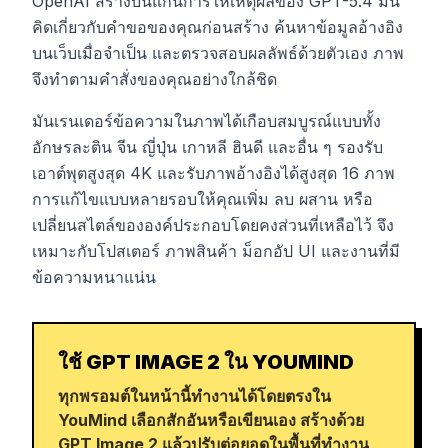
OpenAI สร้างบนแกนการให้เหตุผลของ GPT-5.4 มัน
คิดเกี่ยวกับคำขอของคุณก่อนสร้าง ค้นหาข้อมูลอ้างอิง
บนเว็บเมื่อจำเป็น และตรวจสอบผลลัพธ์ด้วยตัวเอง ภาพ
จึงทำตามคำสั่งของคุณอย่างใกล้ชิด
มันเรนเดอร์ข้อความในภาพได้เกือบสมบูรณ์แบบทั้ง
อักษรละติน จีน ญี่ปุ่น เกาหลี ฮินดี และอื่น ๆ รองรับ
เอาต์พุตสูงสุด 4K และรับภาพอ้างอิงได้สูงสุด 16 ภาพ
การแก้ไขแบบหลายรอบให้คุณเพิ่ม ลบ ผสาน หรือ
เปลี่ยนสไตล์ขององค์ประกอบโดยคงส่วนที่เหลือไว้ จึง
เหมาะกับโปสเตอร์ ภาพสินค้า ม็อกอัป UI และงานที่มี
ข้อความหนาแน่น
ใช้ GPT IMAGE 2 ใน YOUMIND
ทุกพรอมต์ในหน้านี้ทำงานได้โดยตรงใน
YouMind เลือกสักอันหรือเขียนเอง สร้างด้วย
GPT Image 2 แล้วปรับต่อยอดในพื้นที่ทำงาน