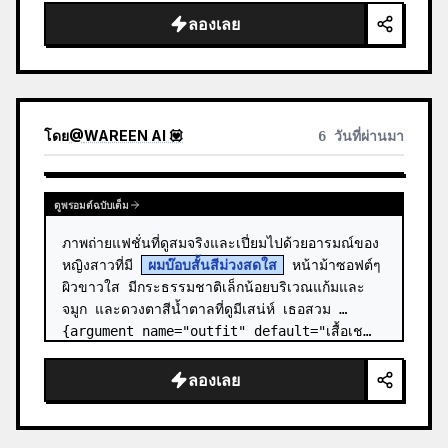
ลองเลย
โดย
@
WAREEN AI 💟
6 วันที่ผ่านมา
ดูพรอมต์ฉบับเต็ม
ภาพถ่ายแฟชั่นที่ดูสมจริงและเปี่ยมไปด้วยอารมณ์ของ
หญิงสาวที่มี 
ผมบ๊อบสั้นสีม่วงสดใส
 หน้าม้าซอฟต์ๆ 
ผิวขาวใส มีกระธรรมชาติเล็กน้อยบริเวณแก้มและ
จมูก และดวงตาสีน้ำตาลที่ดูมีเสน่ห์ เธอสวม 
{argument name="outfit" default="เสื้อเช…
ลองเลย