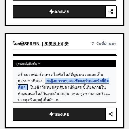
สั้นสีบ…
ลองเลย
โดย
@
SEREIN ｜买美股上币安
7 วันที่ผ่านมา
ดูพรอมต์ฉบับเต็ม
สร้างภาพพอร์ตเทรตไลฟ์สไตล์ที่ดูนุ่มนวลและเป็น
ธรรมชาติของ 
หญิงสาวชาวเอเชียตะวันออกวัยยี่สิบ
ต้นๆ
 ในเช้าวันหยุดสุดสัปดาห์ที่แสนขี้เกียจภายใน
ห้องนอนสไตล์วินเทจอันอบอุ่น เธออยู่ตรงกลางบริเวณ
ประตูหรือมุมตู้เสื้อผ้า ห…
ลองเลย