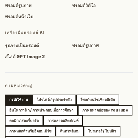
พรอมต์รูปภาพ
พรอมต์วิดีโอ
พรอมต์หน้าเว็บ
เครื่องมือพรอมต์ AI
รูปภาพเป็นพรอมต์
พรอมต์รูปภาพ
สไลด์ GPT Image 2
ตามหมวดหมู่
กรณีใช้งาน
โปรไฟล์ / รูปประจำตัว
โพสต์บนโซเชียลมีเดีย
อินโฟกราฟิก / ภาพประกอบเพื่อการศึกษา
ภาพขนาดย่อของ YouTube
คอมิก / สตอรี่บอร์ด
การตลาดผลิตภัณฑ์
ภาพหลักสำหรับอีคอมเมิร์ซ
สินทรัพย์เกม
โปสเตอร์ / ใบปลิว