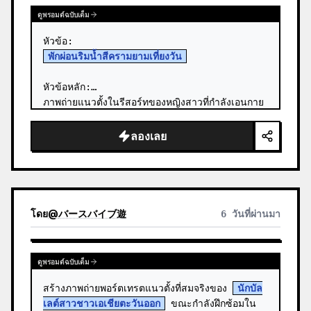
ดูพรอมต์ฉบับเต็ม
พักผ่อนริมน้ำสีครามยามเที่ยงวัน
หัวข้อหลัก:

ภาพถ่ายแนวตั้งในรีสอร์ทของหญิงสาวที่กำลังเอนกาย
ใน 
ชุดว่ายน้ำสีขาว
 บนระเบียงไม้สีดำที่ยื่นออกไป
เหนือผืนน้ำทะเลสีฟ้าใสแจ๋ว ท่ามกลางแสงแดดจ…
ลองเลย
โดย
@
バースバイブ遊
6 วันที่ผ่านมา
ดูพรอมต์ฉบับเต็ม
สร้างภาพถ่ายพอร์ตเทรตแนวตั้งที่สมจริงของ 
นักบัล
เลต์สาวชาวเอเชียตะวันออก
 ขณะกำลังฝึกซ้อมใน