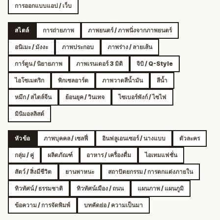
การออกแบบแอป / เว็บ
สไตล์
การถ่ายภาพ
ภาพยนตร์ / ภาพนิ่งจากภาพยนตร์
อนิเมะ / มังงะ
ภาพประกอบ
ภาพร่าง / ลายเส้น
การ์ตูน / นิยายภาพ
ภาพเรนเดอร์ 3 มิติ
จิบิ / Q-Style
ไอโซเมตริก
พิกเซลอาร์ต
ภาพวาดสีน้ำมัน
สีน้ำ
หมึก / สไตล์จีน
ย้อนยุค / วินเทจ
ไซเบอร์พังก์ / ไซไฟ
มินิมอลลิสต์
หัวข้อ
ภาพบุคคล / เซลฟี่
อินฟลูเอนเซอร์ / นางแบบ
ตัวละคร
กลุ่ม / คู่
ผลิตภัณฑ์
อาหาร / เครื่องดื่ม
ไอเทมแฟชั่น
สัตว์ / สิ่งมีชีวิต
ยานพาหนะ
สถาปัตยกรรม / การตกแต่งภายใน
ทิวทัศน์ / ธรรมชาติ
ทิวทัศน์เมือง / ถนน
แผนภาพ / แผนภูมิ
ข้อความ / การจัดพิมพ์
บทคัดย่อ / ความเป็นมา