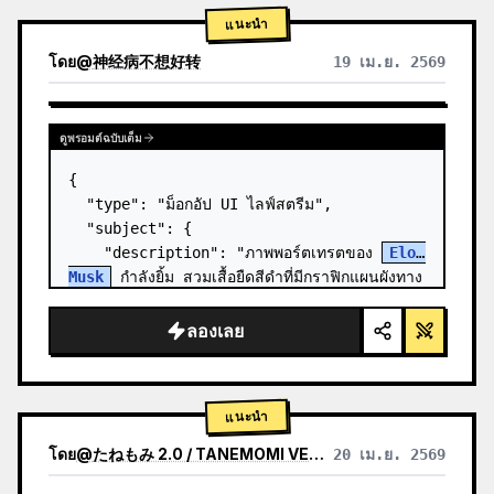
แนะนำ
โดย
@
神经病不想好转
19 เม.ย. 2569
ดูพรอมต์ฉบับเต็ม
{

  "type": "ม็อกอัป UI ไลฟ์สตรีม",

  "subject": {

    "description": "ภาพพอร์ตเทรตของ 
Elon 
Musk
 กำลังยิ้ม สวมเสื้อยืดสีดำที่มีกราฟิกแผนผังทาง
เทคนิคสีขาว",

    "background": "ด้านซ้ายแสดงหน้าจอที่มี
ลองเลย
ข้อความ '{argument n…
แนะนำ
โดย
@
たねもみ 2.0 / TANEMOMI VER2.0
20 เม.ย. 2569