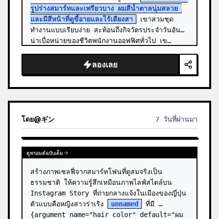
รูปร่างสมาร์ทและเพรียวบาง ผมสีน้ำตาลนุ่มสลวย 
และมีสีหน้าที่ดูขี้อายและไร้เดียงสา
 เขาสวมชุด
ทำงานแบบเรียบง่าย สะท้อนถึงกิจวัตรประจำวันอัน
น่าเบื่อหน่ายของชีวิตพนักงานออฟฟิศทั่วไป เข…
ลองเลย
โดย
@
ギン
7 วันที่ผ่านมา
ดูพรอมต์ฉบับเต็ม
สร้างภาพเซลฟี่จากสมาร์ทโฟนที่ดูสมจริงเป็น
ธรรมชาติ ให้ความรู้สึกเหมือนภาพไลฟ์สไตล์บน 
Instagram Story ที่ถ่ายกลางแจ้งในเมืองของญี่ปุ่น 
ตัวแบบคือหญิงสาวร่าเริง 
unnamed
 ที่มี 
{argument name="hair color" default="ผม