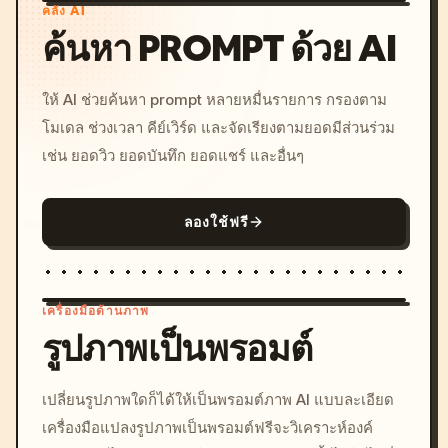
คลัง AI
ค้นหา PROMPT ด้วย AI
ให้ AI ช่วยค้นหา prompt หลายหมื่นรายการ กรองตาม
โมเดล ช่วงเวลา คีย์เวิร์ด และจัดเรียงตามยอดมีส่วนร่วม
เช่น ยอดวิว ยอดบันทึก ยอดแชร์ และอื่นๆ
ลองใช้ฟรี
เครื่องมือด้านภาพ
รูปภาพเป็นพรอมต์
/imagine prompt: cinemati
เปลี่ยนรูปภาพใดก็ได้ให้เป็นพรอมต์ภาพ AI แบบละเอียด
c, cyberpunk sunset, neon
เครื่องมือแปลงรูปภาพเป็นพรอมต์ฟรีจะวิเคราะห์องค์
colors, 8k --v 6.0