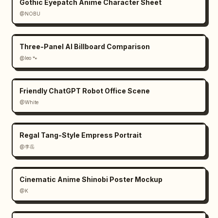
Gothic Eyepatch Anime Character Sheet
@NOBU
Three-Panel AI Billboard Comparison
@leo 🐾
Friendly ChatGPT Robot Office Scene
@White
Regal Tang-Style Empress Portrait
@李岳
Cinematic Anime Shinobi Poster Mockup
@K