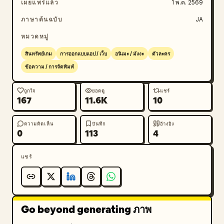
เผยแพร่แล้ว
1 พ.ค. 2569
ภาษาต้นฉบับ
JA
หมวดหมู่
สินทรัพย์เกม
การออกแบบแอป / เว็บ
อนิเมะ / มังงะ
ตัวละคร
ข้อความ / การจัดพิมพ์
ถูกใจ
ยอดดู
แชร์
167
11.6K
10
ความคิดเห็น
บันทึก
อ้างอิง
0
113
4
แชร์
Go beyond generating ภาพ