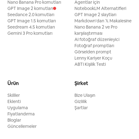
Nano Banana Pro komutları
Agentlar için
GPT Image 2 komutları
NotebookLM Alternatifleri
Seedance 2.0 komutları
GPT Image 2 slaytları
GPT Image 1.5 komutları
Markdown'dan 𝕏 Makalesine
Seedream 4.5 komutları
Nano Banana 2 ve Pro
Gemini 3 Pro komutları
karşılaştırması
AI fotoğraf düzenleyici
Fotoğraf promptları
Görselden prompt
Lenny Kariyer Koçu
ABTI Kişilik Testi
Ürün
Şirket
Skilller
Bize Ulaşın
Eklenti
Gizlilik
Uygulama
Şartlar
Fiyatlandırma
Bloglar
Güncellemeler