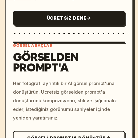
ÜCRETSIZ DENE
GÖRSEL ARAÇLAR
GÖRSELDEN
PROMPT'A
/imagine prompt: cinemati
c, cyberpunk sunset, neon
colors, 8k --v 6.0
Her fotoğrafı ayrıntılı bir AI görsel prompt'una
dönüştürün. Ücretsiz görselden prompt'a
dönüştürücü kompozisyonu, stili ve ışığı analiz
eder; istediğiniz görünümü saniyeler içinde
yeniden yaratırsınız.