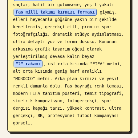
saçlar, hafif bir gülümseme, yeşil yakalı 
Blog
Fas milli takımı kırmızı forması
 giymiş, 
elleri heyecanla göğsüne yakın bir şekilde 
kenetlenmiş, gerçekçi cilt, premium spor 
Güncellemeler
fotoğrafçılığı, dramatik stüdyo aydınlatması, 
ultra detaylı yüz ve forma dokusu. Konunun 
arkasına grafik tasarım öğesi olarak 
yerleştirilmiş devasa kalın beyaz 
"2" rakamı
, üst orta kısımda "FIFA" metni, 
alt orta kısımda geniş harf aralıklı 
"MOROCCO" metni. Arka plan kırmızı ve yeşil 
renkli dumanla dolu, Fas bayrağı renk teması, 
modern FIFA tanıtım posteri, temiz tipografi, 
simetrik kompozisyon, fotogerçekçi, spor 
dergisi kapağı tarzı, yüksek kontrast, ultra 
gerçekçi, 8K, profesyonel futbol kampanyası 
görseli.