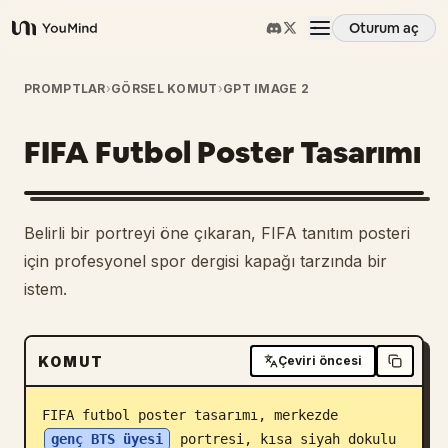
Oturum aç
YouMind
Genel Bakış
PROMPTLAR
›
GÖRSEL KOMUT
›
GPT IMAGE 2
FIFA Futbol Poster Tasarımı
Kullanım Senaryoları
Beceriler
Belirli bir portreyi öne çıkaran, FIFA tanıtım posteri
için profesyonel spor dergisi kapağı tarzında bir
İstemler
istem.
Fiyatlandırma
KOMUT
Çeviri öncesi
İndir
FIFA futbol poster tasarımı, merkezde 
genç BTS üyesi
 portresi, kısa siyah dokulu 