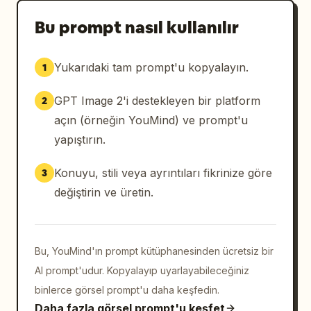
Bu prompt nasıl kullanılır
Yukarıdaki tam prompt'u kopyalayın.
1
GPT Image 2'i destekleyen bir platform
2
açın (örneğin YouMind) ve prompt'u
yapıştırın.
Konuyu, stili veya ayrıntıları fikrinize göre
3
değiştirin ve üretin.
Bu, YouMind'ın prompt kütüphanesinden ücretsiz bir
AI prompt'udur. Kopyalayıp uyarlayabileceğiniz
binlerce görsel prompt'u daha keşfedin.
Daha fazla görsel prompt'u keşfet