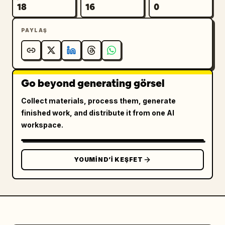
18
16
0
PAYLAŞ
Go beyond generating görsel
Collect materials, process them, generate
finished work, and distribute it from one AI
workspace.
YOUMIND’I KEŞFET