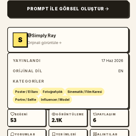
PROMPT ILE GÖRSEL OLUŞTUR
@Simply Ray
S
Orijinali görüntüle
YAYINLANDI
17 Haz 2026
ORIJINAL DIL
EN
KATEGORILER
Poster / El İlanı
Fotoğrafçılık
Sinematik / Film Karesi
Portre / Selfie
Influencer / Model
BEĞENI
GÖRÜNTÜLEME
PAYLAŞIM
53
2.1K
6
YORUMLAR
YER IMLERI
ALINTILAR