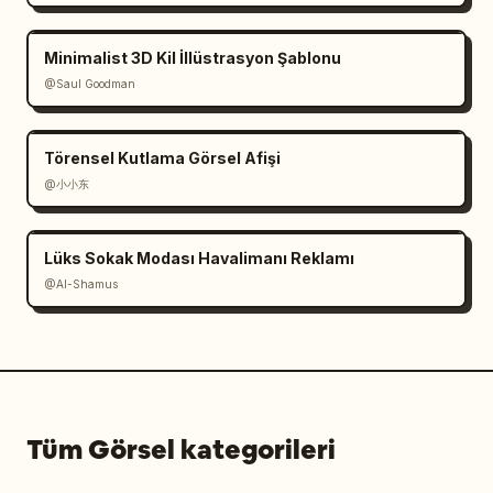
Minimalist 3D Kil İllüstrasyon Şablonu
@Saul Goodman
Törensel Kutlama Görsel Afişi
@小小东
Lüks Sokak Modası Havalimanı Reklamı
@Al-Shamus
Tüm Görsel kategorileri