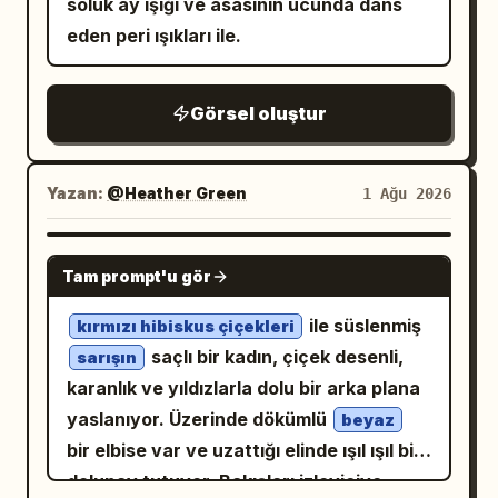
soluk ay ışığı ve asasının ucunda dans
bronz/altın telkariden ve mücevher
gözler ve doğal ince kaşlar. Kahverengi
ekleyin. Poster metni ve düzeni: Sol üst:
eden peri ışıkları ile.
benzeri vurgulardan oluşan büyük bir
uzun saçları, ince perçemleri ve küçük
soluk mavi gradyanla büyük sanatçı adı
turkuaz kristal ejderha kanadı ve kıvrımlı
ile
açık mavi çiçek süslemeleri
“NOZOMU”, altında daha küçük Japonca
Görsel oluştur
ejderha kuyruğu bulunuyor. Dal
yüksekten yarım toplanmış bir modelde.
“のぞむ” yazısı. Altında tam olarak
parçasının ve kumun etrafına, özellikle
Kıyafet/Poz: V yakalı ve dantel desenli,
“DEBUT NUMBER” ve barkod tarzı
ayaklarının dibine ve kütüğün sağına
kolsuz bir triko üst ve beyaz
açık mavi
çizgilerle büyük bir “01” yazan bir çıkış
Yazan:
@Heather Green
1 Ağu 2026
parıldayan mavi kristal kümeleri ekleyin.
uzun kloş etek. Şişeyi sağ eliyle tutuyor,
numarası bloğu oluşturun. Sol orta profil
Görünür öğeler: Tam olarak 1 adet oturan
sol eliyle ise zeminden destek alıyor.
paneli: tam olarak 4 profil satırı ekleyin:
NANO BANANA PRO
kedi kulaklı kız, 1 adet elektro gitar,
Arka Plan/Işık: Açık shoji kapıları ve canlı
Tam prompt'u gör
“HEIGHT _ 158cm”, “BIRTHDAY _ 4.24”,
ayaklarının dibinde yeşil tasmalı, uyuyan
yeşil bir bahçesi olan
“VOICE _ Soft & Clear”, “CHARM _ Smile”
ile süslenmiş
kırmızı hibiskus çiçekleri
taba-beyaz renkli 1 köpek, sağ ufukta
. Sol
geleneksel ahşap ev verandası
ve küçük bir dalga formu. Sol tarafta yarı
saçlı bir kadın, çiçek desenli,
sarışın
uzak bir beyaz yelkenli gemi, 1 büyük dal
üstten gelen yumuşak doğal ışık; cilt, saç
saydam bir panelde dikey slogan: “キミの
karanlık ve yıldızlarla dolu bir arka plana
parçası, 1 ana kristal ejderha kanadı,
ve zemin üzerinde sıcak yansımalar
心に、やさしい歌を。” Sağ üst sürüm
yaslanıyor. Üzerinde dökümlü
beyaz
solda kıvrılan 1 ejderha kuyruğu, metin
oluşturuyor. Kompozisyon/Kamera:
paneli: “NEW DIGITAL SINGLE”, büyük
bir elbise var ve uzattığı elinde ışıl ışıl bir
alanının yakınındaki kumda 1 küçük deniz
Dikey 3:4 en boy oranı. Kişinin merkezde
tarih
, “RELEASE” ve bir
2026 06.26 FRI
dolunay tutuyor. Bakışları izleyiciye
yıldızı ve alt metin satırında 2 küçük
olduğu diz üstü veya tam boy portre.
barkod. Sağ orta şarkı listesi kartı: tam