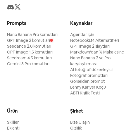
semender; 17 yanında gri yuvarlak kara
kurbağası; 18 alt merkezde oturan sarı
benekli geko; 19 alt sağ merkezde pembe
Prompts
Kaynaklar
kulaklı minik beyaz fok benzeri blob
Nano Banana Pro komutları
Agentlar için
yaratığı; 20 sarı aksolotlun yakınındaki
GPT Image 2 komutları
NotebookLM Alternatifleri
mor çiçeklerin yanında duran minyatür
Seedance 2.0 komutları
GPT Image 2 slaytları
GPT Image 1.5 komutları
penguen benzeri kuş; 21 soldaki
Markdown'dan 𝕏 Makalesine
Seedream 4.5 komutları
Nano Banana 2 ve Pro
çiçeklerin yakınında tünemiş minik beyaz
Gemini 3 Pro komutları
karşılaştırması
kuş; 22 gri trolün yakınındaki çiçeklerin
AI fotoğraf düzenleyici
Fotoğraf promptları
arasından gözeten küçük fare benzeri
Görselden prompt
yaratık; 23 trolün omzuna tünemiş küçük
Lenny Kariyer Koçu
baykuş benzeri yaratık; 24 sağ gökyüzü/
ABTI Kişilik Testi
çimen alanında uçan pterozor benzeri
sürüngen; 25 en sağda uzun uzuvlu
Ürün
Şirket
turuncu uçan böcek yaratığı; 26 sol
Skilller
Bize Ulaşın
tarafta, kurbağa grubunun arkasındaki
Eklenti
Gizlilik