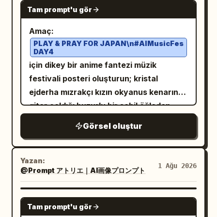
alevinin dans ettiği ve arkada kutlama
GPT IMAGE 2
aydınlatma, hafif gölgeler kullan; metin
Anahtar Kelimeleri] masterpiece, best
Tam prompt'u gör
Göğüs hizasından başa kadar gösterilen,
yapan orman hayvanlarının bulanık
veya filigran ekleme ve genel renk
quality, ultra detailed, highly detailed,
izleyiciye doğru omzunun üzerinden
göründüğü neşeli bir yakın çekim. Görsel
Amaç:
paletini
fantasy illustration, magical
hafifçe dönmüş güzel bir anime kızı.
stil: Sinematik 3D animasyon, sevimli
PLAY & PRAY FOR JAPAN\n#AIMusicFes
pembe, beyaz, siyah ve yumuşak gri
atmosphere, cinematic lighting, intricate
DAY4
Dağınık, düşük bir yan topuz yapılmış,
Pixar tarzı karakter çekiciliği, detaylı
olarak koru.
gold ornament, tarot card style,
için dikey bir anime fantezi müzik
rüzgarda uçuşan tutamları ve uzun
pullar ve yumuşak cilt dokusu, sıcak
holographic foil finish, rainbow
festivali posteri oluşturun; kristal
perçemleri olan kabarık kül sarısı/açık bej
turuncu ve altın rengi aydınlatma, büyülü
reflections, prismatic diffraction,
ejderha mızrakçı kızın okyanus kenarında
saçları, büyük altın-kahverengi
gökkuşağı parıltısı, hacimsel güneş
embossed gold foil, reflective gemstone
gitar çaldığı huzurlu bir sahil öğleden
parıldayan gözleri, pembe allığı ve
ışınları, bokeh efekti, etkileyici yüz
highlights.
sonrasını betimleyin. Tuval: Dikey 3:4
hafifçe aralık ağzıyla narin bir ifadesi
ifadeleri, yüksek prodüksiyon kalitesi,
Görsel oluştur
poster, parlak yüksek çözünürlüklü
var. Başının sol tarafına, tam olarak 5
aile dostu ton. Metin kısıtlamaları: Tüm
anime illüstrasyonu, alt üçte birlik kısım
görünür çiçek/renk kümesi içeren pastel
altyazıları tam olarak yazıldığı gibi
soluk kum üzerinde tipografi için
Yazan:
bir çiçek aranjmanı ekleyin: pembe kiraz
İngilizce tutun. Her siyah altyazı
1 Ağu 2026
@Prompt アトリエ｜AI画像プロンプト
ayrılmıştır. Sıcak tropikal gün ışığı, sakin
çiçekleri, soluk mavi ortanca, minik
şeridinde ortalanmış temiz, beyaz,
ve umut dolu bir atmosfer. Ana konu:
beyaz cipso çiçekleri, küçük sarı-yeşil
tırnaksız (sans-serif) bir yazı tipi kullanın.
adında, kedi kulaklı genç bir
GPT IMAGE 2
Elle
tomurcuklar ve yumuşak yeşil yapraklar.
Okunabilirliği koruyun. Ekstra paneller,
Tam prompt'u gör
fantezi kadını, kumsaldaki güneşten
Yarı saydam askıları, dantel süslemeleri,