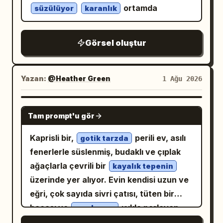
ortamda
süzülüyor
karanlık
Görsel oluştur
Yazan:
@Heather Green
1 Ağu 2026
NANO BANANA PRO
Tam prompt'u gör
Kaprisli bir,
perili ev, asılı
gotik tarzda
fenerlerle süslenmiş, budaklı ve çıplak
ağaçlarla çevrili bir
kayalık tepenin
üzerinde yer alıyor. Evin kendisi uzun ve
eğri, çok sayıda sivri çatısı, tüten bir
bacası ve
ışıkla parlayan
sıcak, sarı
çok sayıda penceresi var. Taş bir