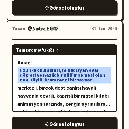
yönelmiş ve ifadesi oldukça huzurlu.
dekoratif emoji benzeri simge: bir
Chibi karakterler etrafına ritmik bir
olarak 5 numaralı parça ekleyin: “01.
Görsel oluştur
palmiye ağacı ve bir gitar. Ortam:
şekilde dağılmış. Sığ alan derinliği.
Lumière”, “02. 雨上がりの花束”, “03.
Turkuaz okyanus dalgaları, soluk kum,
Doku/Stil: Ana kişi ve veranda için
Mirage”, “04. 透明なメロディ”, “05. 小さな
Yazan:
@Nisho 👦🏻🙀
31 Tem 2026
arka planda yemyeşil ada tepeleri, sol
yüksek çözünürlüklü fotogerçekçi ifade.
願いごと” ve toplam süre “18:42”. Sağ alt
üstten sarkan palmiye yaprakları,
Küçük karakterler, rafine 3D chibi
müzik çalar aracı: dalga formu ekranı,
GPT IMAGE 2
devasa kabarık beyaz kümülüs bulutları,
modelleri olarak işlenmiştir. Beyaz,
“NOW PLAYING”, “Lumière”, süre
Tam prompt'u gör
masmavi gökyüzü, parıldayan güneş ışığı
pembe ve sarı renklerde el çizimi çizgiler;
“00:26” ve tam olarak 3 yuvarlak kontrol
ve saç ile kıyafetlerden hissedilen hafif
Amaç:
kalpler, güneşler ve "SUMMER" (YAZ) ve
düğmesi: önceki, oynat, sonraki. Sol alt:
uzun dik kulakları, minik siyah oval
deniz esintisi. Modu huzurlu, müzikal ve
"HAPPY" (MUTLU) gibi metinler içeren
büyük Japonca isim “のぞむ”, mavi bir
gözleri ve nazik bir gülümsemesi olan
dua dolu tutun. Metin içeriği ve
karalamalarla üst üste bindirilmiştir.
etiket “Next Generation Virtual Singer”
dev, tüylü, krem rengi bir tavşan
yerleşimi: Alt üçte birlik kısımda, etkinlik
Negatif: Ana özne ile chibi'lerin yüzlerini
merkezli, birçok dost canlısı hayali
ve tam olarak 3 satırlık İngilizce slogan:
metnini küçük büyük harfli serif yazı
karıştırmayın; el/şişe tutuşunu doğal
hayvanla çevrili, kaprisli bir masal kitabı
“Your voice,” “my light.” “Our future.”
tipiyle, koyu yeşil/siyah renkte ve sola
tutun; rüzgar çanını veya akvaryumu
animasyon tarzında, zengin ayrıntılara
Alt orta: canlı turne bilgisi “LIVE TOUR
hizalı olarak yerleştirin. Altına, şarkı
eksik etmeyin.
sahip, el boyaması bir fantastik yaratık
2026” ve turne adı
.
Starlight ‘Bloom ✦’
başlığını büyük, zarif ve yeşil el yazısı
grup portresi oluşturun. Tuval: Geniş 3:2
Altında tam olarak 5 turne tarihi/şehri
Görsel oluştur
stiliyle yazın:
.
♫ Sailing to Somewhere
manzara illüstrasyonu, tam taşmalı,
listeleyin: “07.18 TOKYO”, “08.02