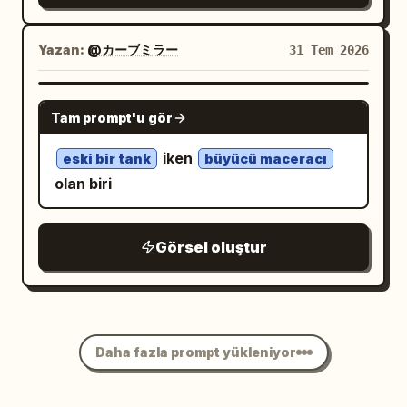
Başlığın altına, temiz bir serif/mincho
yüksek detaylı, kenarlıksız, metinsiz.
OSAKA”, “08.16 NAGOYA”, “08.30
stilinde iki satırlık Japonca gövde metni
Kompozisyon, merkezdeki tavşanın
FUKUOKA”, “09.13 SAPPORO”. Sağ alt:
Yazan:
@カーブミラー
31 Tem 2026
ekleyin:
hafifçe önde ve ortada olduğu,
QR kod benzeri bir kare içeren, “SPECIAL
海風にギターを預けて、ゆっくり深呼吸。\n穏や
arkasında daha büyük yaratıkların ve ön
SITE & MUSIC” etiketli küçük beyaz bir
GPT IMAGE 2
かな午後が、今日も誰かのもとへ届きますよう
Tam prompt'u gör
planda daha küçük yaratıkların
kart. Görsel stil: Ultra detaylı modern
に。 🌴🎸
Görsel stil: Karmaşık ve cilalı anime ana
çerçevelediği yoğun, simetrik bir
anime illüstrasyonu, narin çizgi
iken
eski bir tank
büyücü maceracı
görseli, fantezi JRPG karakter tasarımı,
topluluk portresidir. Ortam: Sığ ve
çalışması, yumuşak sulu boya benzeri
olan biri
net çizgi çalışmasıyla harmanlanmış
yansıtıcı bir göletin kenarında, sazlıklar,
cilt gölgelendirmesi, parlak gözler,
parlak suluboya-guaj dokuları, mücevher
çimenler, yosunlu kayalar, tropikal
yüksek anahtar aydınlatma, yarı saydam
Görsel oluştur
benzeri vurgular, detaylı kumaşlar ve
yapraklar, pembe nilüfer benzeri
holografik kaplamalar, glassmorphism
metal işçiliği, yumuşak sinematik gün
çiçekler, mor çiçekler ve suyun
panelleri, pastel siber-idol estetiği, temiz
ışığı, canlı maviler ve su renkleri, temiz
yakınında saçılmış küçük taç yapraklarla
sans-serif arayüz metni ve büyük
poster kompozisyonu. Kısıtlamalar:
dolu, büyülü ve gür bir çayır. Arka
parlayan el yazısı başlığı birleştiren zarif
Kenarlık yok, filigran yok, ekstra logo
planda, sol üstte rüzgarlı bir ağaç,
Daha fazla prompt yükleniyor
tipografi. Her yere yüzen kristal
yok, ek karakter yok, tüm metinleri
arkasında kaktüs benzeri bitkiler ve
parçaları ve yapraklar ekleyin; üst/sağ
okunaklı tutun ve tam olarak belirtildiği
çalılar, yumuşak mavi tepeler, kabarık
alanların yakınında tam olarak 3 belirgin