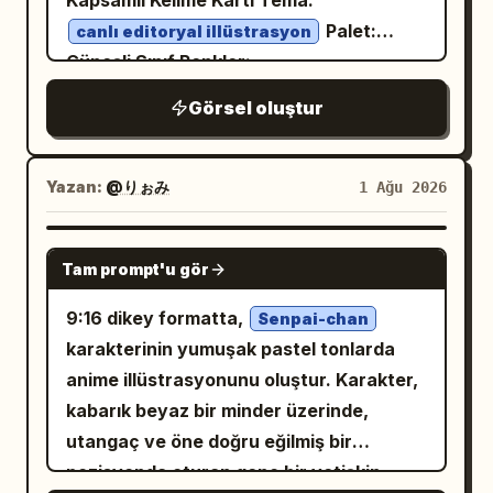
Kapsamlı Kelime Kartı Tema:
wings.” Görsel: Ejderhanın gözlerini
çizgiler ve koyu yeşil dış konturlarla '猫山
Palet:
sıkıca kapattığı, yanaklarını şişirdiği,
canlı editoryal illüstrasyon
王榴莲' (Musang King Durian) ifadesini
Güneşli Sınıf Renkler:
kanatlarını açtığı ve dramatik bir şekilde
sunmak için
Birincil Kobalt Mavisi #2563EB, İkincil
hazırlandığı orta yakın çekim. Panel 3
Görsel oluştur
Mercan Kırmızısı #FF6B5C, İkincil
kalın ve eğlenceli el çizimi yazı tipleri
altyazısı: “3. (4–6s) Failure” ve alt başlığı
Limon Sarısı #FFD84D, İkincil Gök
kullanır; '金黄绵密 浓香细滑' alt başlığı
Mavisi #7DD3FC, Koyu Metin #17324D,
“It exhales with all its strength… but
Sıcak Krem Arka Plan #FFF9E8
zeytin yeşili dalgalı bir şerit üzerine
only a tiny puff of smoke comes out.”
Yazan:
@りぉみ
1 Ağu 2026
. Aşağıdaki metni doğru bir şekilde
yerleştirilmiş olup, dairesel mühür
Görsel: Kırpılmış bir göz ve küçük bir gri
görüntüleyin:
/ˈlaɪ.brər.i/ isim
library
formatında İngilizce 'MUSANG KING
duman bulutu çıkaran büzülmüş ağızın
GPT IMAGE 2
Kütüphane İnsanların kitap ve diğer
DURIAN' ibaresi bulunur. Arka plana
Tam prompt'u gör
yakın çekimi. Panel 4 altyazısı: “4. (6–8s)
materyalleri okuyabildiği veya ödünç
tropikal yapraklar, meyve aroması
Embarrassment” ve alt başlığı “The
alabildiği yerler. We borrowed two books
9:16 dikey formatta,
Senpai-chan
kıvrımları, meyve eti renk blokları, yıldız
dragon feels shy while a bird tilts its
from the library. We borrowed two books
karakterinin yumuşak pastel tonlarda
ışığı ve küçük kabuk ikonları ekleyin.
head, watching curiously.” Görsel:
from the library. SIK KULLANILAN EŞ
anime illüstrasyonunu oluştur. Karakter,
Yüksek doygunluklu Q-tarzı vektör
Ejderha mahcup bir şekilde kafasını
DİZİMLER Go to the library (kütüphaneye
kabarık beyaz bir minder üzerinde,
illüstrasyon, katmanlı kağıt kesme
kaşırken, yakınlardaki bir dalda tüneyen
gitmek) Borrow from the library
utangaç ve öne doğru eğilmiş bir
dokusu, az miktarda serigrafi greni, arka
sevimli mavi bir kuşun merakla onu
(kütüphaneden ödünç almak) Public
pozisyonda oturan genç bir yetişkin
plan siyah olmamalıdır.