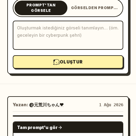
PROMPT'TAN
GÖRSELDEN PROMPT'A
Blog
GÖRSELE
Güncellemeler
OLUŞTUR
Yazan:
@元荒川ちゃん❤
1 Ağu 2026
NANO BANANA PRO
Tam prompt'u gör