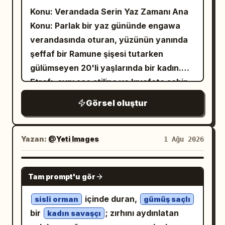
logolar, filigranlar, kullanıcı arayüzü
ağarmış büyük bir dal parçasının
Konu: Verandada Serin Yaz Zamanı Ana
kristal gerdanlığı, omuz askısı, küçük
öğeleri veya konuyla ilgisiz metinler
üzerinde yan oturmuş, hafifçe
Konu: Parlak bir yaz gününde engawa
tokaları, parlayan camgöbeği ve pembe
eklemeyin.
gülümseyerek denize bakıyor ve
verandasında oturan, yüzünün yanında
vurguları olan yanardöner beyaz-gümüş
sunburst Les Paul tarzı bir elektro gitar
şeffaf bir Ramune şişesi tutarken
fütüristik bir idol kıyafeti giyiyor; ayrıca
çalıyor. Uzun, dalgalı
gülümseyen 20'li yaşlarında bir kadın.
turkuaz yeşili
parlayan mavi bir kulaklık parçası ve
saçları, yeşil gözleri, sivri hayvan
Etrafı, aynı saç stiline ve kıyafete sahip,
şeffaf mikrofon ucu olan bir kulaklık
kulakları, narin çiçek ve kristal saç
her biri yelpaze tutma, işaret etme, çizim
mikrofonu takıyor. Modu saf, nazik, rüya
Görsel oluştur
aksesuarları var. Üzerinde süslü bir
yapma veya sarılma gibi farklı eylemler
gibi ve hafif melankolik. Merkezi başlık
maceracı kıyafeti: beyaz kabarık kollu
gerçekleştiren birkaç küçük chibi tarzı
tasarımı: Alt orta kısma neon beyaz-
bluz, koyu yeşil korse yelek, kısa katlı
karakterle çevrilidir. Sol üstte cam bir
Yazan:
@Yeti Images
pembe el yazısıyla büyük, parlayan bir
1 Ağu 2026
etek, deri kemerler, kol aksesuarları,
rüzgar çanı, sağ altta ise yuvarlak çiçekli
şarkı başlığı olan
yerleştirin;
Lumière
bacak kayışları ve metal detaylı uzun
bir yelpaze ile bir akvaryum bulunur.
altında hafif bir alt çizgi ışık izi ve
GPT IMAGE 2
Tam prompt'u gör
kahverengi bağcıklı botlar. Fantezi
Karakter/İfade: Hafifçe sola dönük,
parıltılar olsun. Altına “ルミエール” yazan
detayları: Arkasında ve kısmen
kameraya nazik ve dostça bir
küçük Japonca katakana ekleyin.
içinde duran,
sisli orman
gümüş saçlı
etrafında, yarı saydam su rengi
gülümsemeyle bakıyor. Yumuşak oval
Başlığın üzerine “のぞむ Debut Single”
bir
; zırhını aydınlatan
kadın savaşçı
pullardan, fasetli kristal zarlardan,
yüz, badem şeklinde açık kahverengi
yazan küçük, çapraz mavi bir etiket