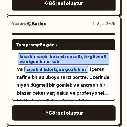
Görsel oluştur
merdiven, basamakları büyük ve yaşlı bir
ağacın açıkta kalan kökleriyle kısmen
gizlenmiş bir şekilde, tepeden girişe
Yazan:
@Karlos
1 Ağu 2026
doğru kıvrılarak çıkıyor.
GPT IMAGE 2
Tam prompt'u gör
kısa kır saçlı, bakımlı sakallı, özgüvenli
ve olgun bir erkek
ve
içeren
siyah dikdörtgen gözlükler
rafine bir suluboya tarzı portre. Üzerinde
siyah düğmeli bir gömlek ve antrasit bir
blazer ceket var; sakin ve profesyonel
bir ifadeyle düşünceli bir şekilde
uzaklara bakıyor. Sanat eseri, temiz ve
Görsel oluştur
kırık beyaz bir arka plan üzerinde sıcak
bej, gri ve sepya tonlarındaki zarif