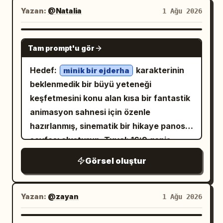
suluboya sıçramalarıyla harmanlanmış
Yazan:
@Natalia
1 Ağu 2026
gerçekçi yüz detaylarına sahip olup
sofistike ve modern bir editoryal estetik
GPT IMAGE 2
Tam prompt'u gör
yaratıyor. Yüz hatları, ifade uyumu ve
gözlükler için yüklenen referans
Hedef:
karakterinin
minik bir ejderha
görselleri kullanın. En boy oranı 10:21.
beklenmedik bir büyü yeteneği
keşfetmesini konu alan kısa bir fantastik
animasyon sahnesi için özenle
hazırlanmış, sinematik bir hikaye panosu
sayfası oluşturun. Tuval: 16:9 geniş
ekran hikaye panosu, 4'e 2'lik temiz bir
Görsel oluştur
ızgara düzeninde yerleştirilmiş sekiz
panel. Her panelin üst kısmında canlı bir
görsel alanı, altında ise siyah bir altyazı
Yazan:
@zayan
1 Ağu 2026
şeridi bulunur. Paneller arasında ince