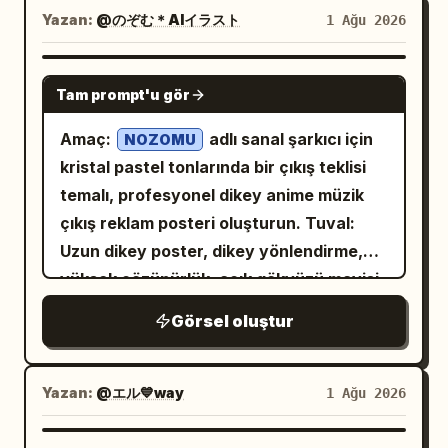
stare in amazement as the rainbow
tanımlar, vurgulanmış örnek cümleler ve
görünsün. Zarif çizgi sanatı, pürüzsüz
koruyun. - Rider-Waite kompozisyonunu,
Yazan:
@のぞむ＊AIイラスト
1 Ağu 2026
flames light up the whole forest.” Görsel:
düzgün gruplandırılmış öğrenme
cel gölgelendirme, yumuşak allık tonları
sembollerini, aksesuarlarını, pozlarını ve
Ejderhanın merkezde olduğu ve
modülleri. Bol miktarda boşluk kullanın.
ve romantik bir havaya sahip, yüksek
dünya görüşünü takip edin. - Kıyafeti
GPT IMAGE 2
hayranlıkla izleyen tam 5 orman
Saf düz renkler ve temiz çizgi sanatı
kaliteli sevimli Japon anime tarzını kullan.
Tam prompt'u gör
değiştirin. - Arka planı kartın anlamına
hayvanının (bir tavşan, bir sincap, geyik
kullanın. Gradyan, gölge, 3D, parlak
Kompozisyon merkezlenmiş, baştan
uygun şekilde fantastik bir biçimde
Amaç:
adlı sanal şarkıcı için
yavrusu benzeri bir hayvan, bir kirpi ve
NOZOMU
efektler, fotorealizm, görsel karmaşa,
uyluk/ayak kısmına kadar tam vücut (alt
tasarlayın. - Yüksek çözünürlüklü fantezi
kristal pastel tonlarında bir çıkış teklisi
küçük bir kuş) bulunduğu daha geniş bir
logo veya filigran kullanmayın. Tüm
kısımda hafif kırpılmış), belirgin fırfırlar
illüstrasyonu. - Art Nouveau ve Gotik
temalı, profesyonel dikey anime müzik
çekim. Gökkuşağı ateşi ağaçların
gövde metnini koyu ve okunabilir tutun.
ve dantellerle süslü ancak müstehcenlik
fanteziyi birleştiren lüks tasarım. - 2:3
çıkış reklam posteri oluşturun. Tuval:
arasından üzerlerine doğru yayılıyor.
Sağlanan İngilizce, IPA ve Basitleştirilmiş
içermeyen bir yapıda olsun. Arka plan
dikey en-boy oranı. - Kartın tamamını
Uzun dikey poster, dikey yönlendirme,
Panel 8 altyazısı: “8. (14–15s) Happy
Çince metinleri ekstra metin eklemeden
çok açık pembe renkte, ince dekoratif
gösteren kompozisyon. [Kart Tasarımı] -
yüksek çözünürlük, açık gökyüzü mavisi,
Ending” ve alt başlığı “The dragon
doğru bir şekilde kopyalayın.
pembe dikdörtgen bir çerçeveye sahip
Lüks altın dekoratif çerçeve. - Üst
lavanta ve pembe gradyanlara sahip
laughs with joy as a tiny rainbow flame
ve tam 8 basit dekorasyon içermeli: 4
Görsel oluştur
kısımda Roma rakamları (0-XXI). - Alt
havadar beyaz arka plan. Yarı saydam
dances above its nose. Everyone
köşede kıvrımlı süslemeler, sol üstte 1
kısımda İngilizce kart ismi. - İnce
arayüz panelleri, holografik parçalar,
celebrates!” Görsel: Ejderhanın neşeyle
kesik çizgili kalp, sağ altta 1 küçük kalp
oymalar, yıldızlar, ay, bitkiler ve değerli
parıltılar, bokeh efektleri ve yumuşak
ağzı açık güldüğü, gözlerinin parladığı,
Yazan:
@エル💙way
1 Ağu 2026
ve sağ tarafta 2 parlayan yıldız. Temiz
taşları birleştiren süslemeler. - Genel
müzik dalgası grafikleri içeren parlak bir
burnunun üzerinde minik bir gökkuşağı
ve ferah bir estetik, yumuşak
olarak mistik ve premium bir his. [Kalite
idol reklamı düzeni kullanın. Ana özne: