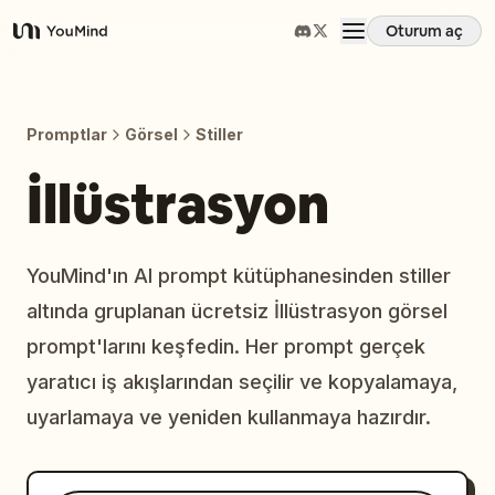
Oturum aç
YouMind
Genel Bakış
Promptlar
Görsel
Stiller
Kullanım Senaryoları
İllüstrasyon
Beceriler
YouMind'ın AI prompt kütüphanesinden stiller
altında gruplanan ücretsiz İllüstrasyon görsel
İstemler
prompt'larını keşfedin. Her prompt gerçek
yaratıcı iş akışlarından seçilir ve kopyalamaya,
Fiyatlandırma
uyarlamaya ve yeniden kullanmaya hazırdır.
İndir