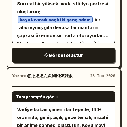
bulanıklığıyla uyumlu şekilde hafifçe
şekilde kısmen gizlenmiş, tepede
altyazılar veya sosyal medya arayüzü
Sürreal bir yüksek moda stüdyo portresi
yukarı bakıyor. Hamster ve çalışanın
hareket bulanıklığı içinde yakalanmış.
müstahkem bir orta çağ şehri veya kalesi
eklemeyin. Kompozisyonu merkezde
oluşturun;
yanına küçük el yazısı ses efektleri
Ciltleri, projektör ışığının yüzlerine
ile arkasından yükselen çok sayıda
tutun ve poster şablonu hissini tam
bir
koyu kıvırcık saçlı iki genç adam
ekleyin. Tırtıklı balondaki büyük Japonca
vurduğu noktalarda gerçekçi bir yüzey
duman sütunu ekleyin. Gökyüzü yoğun
olarak koruyun.
tabureymiş gibi devasa bir mantarın
metin: 「今すぐヤ〇トの集荷呼べ！！今日
altı saçılımı sergiliyor; net bir şekilde
fırtına bulutlarıyla ve ufka yakın soğuk
şapkası üzerinde sırt sırta oturuyorlar.
中！！熊本に支援物資を送るから！！」.
aydınlatılmış figürlerde belirgin mikro
gri bir ışık huzmesiyle dolu. Demir grisi,
Mantarın alt yarıda ortalandığı ve iki
Şaşkın tepkilerin yanına 「びくっ」 ses
parlaklıklar mevcut ve doğal doku
çamurlu kahverengi, koyu yeşil, soluk
figürün karenin ortasını kapladığı,
efekti metnini ekleyin. 3. Panel 3,
Görsel oluştur
korunmuş. Saç modelleri grup içinde
kırmızı ve dumanlı siyahtan oluşan
üzerlerinde geniş ve kasvetli bir boş alan
açıklama ve tırmanış: Patron öne doğru
çeşitlilik gösteriyor; saçlar dönme
desatüre bir palet kullanın. Yüksek
bırakan dikey 2:3 bir kompozisyon
eğilerek bağırıyor, solda büyük bir tırtıklı
hareketiyle dışa doğru savruluyor ve
bütçeli bir tarihi epik film karesi gibi
kullanın. Mantarın doğal benekli kalın bej
Yazan:
balon içinde 「はぁ!?」 yazıyor. Genç
@まるるん＠NIKKE好き
28 Tem 2026
teller merkezkaç kuvvetiyle havada asılı
görünmesini sağlayın; dramatik
bir gövdesi ve kenarlarında yıpranmış
çalışan endişeyle patrona dönüyor,
kalıyor. Üzerlerinde
atmosferik perspektif, sert kapalı hava
dikişleri olan, soluk mavi kot benzeri
terliyor, sağda yuvarlak bir konuşma
GPT IMAGE 2
moda öncüsü kabanlar ve mücevher
aydınlatması, detaylı zırh dokuları,
Tam prompt'u gör
kumaşla kaplı, alt kısmı ten rengi,
balonunda 「く、熊本ですか……？配送スト
tonlarında slip elbiselerden oluşan
sinematik derinlik ve gerçekçi savaş
eklektik ama uyumlu bir kombin
yuvarlak ve büyük bir şapkası var.
ップしてると思いますが……」 yazıyor.
Vadiye bakan çimenli bir tepede, 16:9
alanı dokusu ile. Modern nesneler, metin,
var ve kumaşlar dönüşleriyle birlikte dışa
Soldaki figür; koyu kahverengi büyük
Hamster minik klavyesinde hızlıca yazı
oranında, geniş açılı, gece temalı, mizahi
temiz fantezi parıltısı veya görünür
doğru dalgalanıyor. Aydınlatma, son
beden bir ceket, koyu kahverengi
yazıyor, yuvarlak bir konuşma balonunda
bir anime sahnesi oluşturun. Koyu mavi