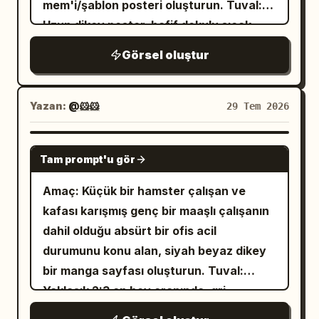
mem'i/şablon posteri oluşturun. Tuval:
anime çizimi, yüksek detaylı 5k
allık, resimsel aydınlatma, sıcak şeftali
noktalarda gerçekçi bir yüzey altı
pürüzsüzleştirme yok. Genel atmosfer
Uzun dikey poster, hafif dokulu sıcak
görünümü, büyülü gerçekçilik, yumuşak
ve kehribar renk tonları, yumuşak alan
saçılması sergiliyor; speküler mikro
rahat, tatlı ve hayat dolu; bir düğün
fildişi kağıt arka plan, dekoratif kesik
kenar ışığı, parıldayan parçacıklar,
derinliği ve son derece detaylı kumaş
Görsel oluştur
parlamalar yumuşak ve sıcak, doğal doku
fotoğrafı veya ticari reklam havasından
köşelere sahip ince çift çizgili vintage
yansıtıcı astronot kaskları, ön planda
kıvrımları ile saç telleri içeren, modern ve
korunmuş durumda. Saç modelleri
kaçınarak, bir randevu sırasında bir
kenarlık. Merkezlenmiş kompozisyon,
çiçekler ve saksı bitkileri kullanın;
özenli bir Japon anime görsel roman
görünen figürler arasında çeşitlilik
arkadaş tarafından yakalanmış bir an
yumuşak bej/kahverengi mürekkep
modern şehir unsurları, fazladan
Yazan:
@🐹🐹
29 Tem 2026
tarzında işleyin. Kompozisyon, şefkat ve
gösteriyor, sarılmanın yakınlığıyla birkaç
gibi. ## Negatif İstem Karede sadece
paleti, temiz ve romantik okul estetiği.
karakterler veya filigran olmasın.
konfora odaklanan, metin, filigran veya
tel doğal bir şekilde dağılmış.
erkeğin eli olmasın, erkeğin yüzünü
Metin içeriği: Üst kısma iki kısa yatay süs
GPT IMAGE 2
abartılı aksiyon içermeyen, kare formatlı,
rahat bir akşam kombini — askılı
kadraja almayı unutmayın, üçüncü bir
Tam prompt'u gör
çizgisi arasına küçük bir kalp ekleyin,
elbiselerin üzerine giyilmiş büyük
yakın bir ev sahnesidir. Duygusal tonu
kişi olmasın, kadın kaşığı kendisi
beden paltolar, gevşekçe atılmış bazı
ardından büyük Korece başlık olan "키 비
Amaç: Küçük bir hamster çalışan ve
, oda
sessiz ve şefkatli bir sıcaklık
eşarplar
tutmamalı, kaşık havada asılı kalmamalı,
교" (Boy Karşılaştırması) yazısını
kafası karışmış genç bir maaşlı çalışanın
ortamını
giyiyorlar — gecenin sonuna ait,
kaşık ağzın içinden geçmemeli, parmak
yerleştirin. Başlığın altına iki küçük elmas
dahil olduğu absürt bir ofis acil
ve
yaşanmışlık hissi veren bir yumuşaklık.
rahat ve güneşli bir oturma odası
deformasyonları olmamalı, fazladan kol
nokta koyun. Cetvelin üzerine "(cm)"
durumunu konu alan, siyah beyaz dikey
günün vaktini
Aydınlatma, uzaktaki aydınlatılmış
olmamalı, birleşik eller olmamalı, yüz
yazın. Alt orta kısma "사랑과 키의 차이♥"
bir manga sayfası oluşturun. Tuval:
olarak
katedral kulelerinden gelen düşük ortam
gün batımı öncesi altın saat
bozulması olmamalı, aşırı ağız açıklığı
(Aşk ve boy farkı♥) yazın. Düzen ve
Yaklaşık 2:3 en boy oranında, gri
özelleştirin.
ISO'lu gece ışığı; yumuşak ve düşük
olmamalı, abartılı samimi hareketler
sayılan öğeler: Tam olarak 2 adet tam
tonlamalı, kalın siyah dış çerçeveli ve
kontrastlı, grubu çevreleyen sessiz,
olmamalı, öpüşme olmamalı, stüdyo pozu