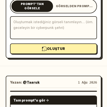
PROMPT'TAN
GÖRSELDEN PROMPT'A
Blog
GÖRSELE
Güncellemeler
OLUŞTUR
Yazan:
@Taaruk
1 Ağu 2026
GPT IMAGE 2
Tam prompt'u gör