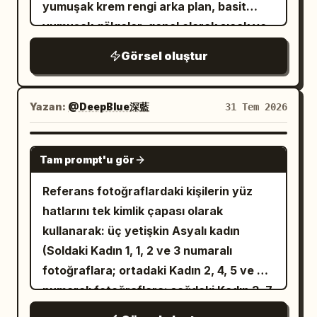
kabulleniyor. O anda,
yumuşak krem rengi arka plan, basit
açık tenli, zarif görünümlü ve sıcak,
yumuşak gölgeler, genel olarak sıcak ve
içten bir gülümsemeye sahip 25
yaşında bir kadın
iyileştirici bir atmosfer. En boy oranı:
Görsel oluştur
yanına geliyor. Nazikçe şemsiyesini
kare 1:1, standart 2x2 dört panelli düzen,
ikisini de kaplayacak şekilde uzatıyor.
her panel arasında ince kahverengi
Başını kaldırıp gözleri buluştuğunda,
kenarlıklar. Üst başlık: her iki yanında
Yazan:
@DeepBlue深藍
31 Tem 2026
sessiz ve içten bir gülümseme
küçük bir kalp bulunan, el yazısı koyu
paylaşıyorlar. Gözlerinin buluştuğu o an,
kahverengi hissi veren büyük
GPT IMAGE 2
Tam prompt'u gör
siyah beyaz dünya canlı renklere
karakterlerle "
". [Dört
Çiftin Günü
dönüşmeye başlıyor. Yağmur hafifçe
panelli içerik] Panel 1: Genç bir Asyalı
Referans fotoğraflardaki kişilerin yüz
parlıyor, şehir ışıkları sıcak ve canlı bir
çiftin ayakta portresi.
,
erkek
kadın
hatlarını tek kimlik çapası olarak
hale geliyor ve etraflarındaki her detay
karakterin arkasında duruyor, elleri
kullanarak: üç yetişkin Asyalı kadın
hayat buluyor. Kalabalık arka planda
nazikçe omuzlarında, ikisi de kameraya
(Soldaki Kadın 1, 1, 2 ve 3 numaralı
bulanık ve önemsiz bir şekilde kalırken,
gülümsüyor. Panel 2: Çift rahat bir iç
fotoğraflara; ortadaki Kadın 2, 4, 5 ve 6
ikisi şemsiyenin altında durup sessiz,
mekanda oturuyor, iki elleriyle kupaları
numaralı fotoğraflara; sağdaki Kadın 3, 7,
büyülü bir bağ paylaşıyorlar. Sahne
tutuyor, birbirlerine gülümsüyorlar.
8, 9 ve 10 numaralı fotoğraflara karşılık