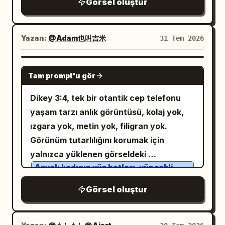
duygusal, romantik ve umut dolu; tek bir
Görsel oluştur
Kadının üzerinde net bir Çince diyalog
gelir). Herhangi bir tasarım kaygısı
iyilik hareketinin birinin hayatına nasıl
balonu var: "Her zaman yanımda
taşımayan bir
mobil anlık
iPhone 17 Pro
renk katabileceğini simgeliyor.
olduğun için teşekkür ederim." Beyaz
çekimi. Çok gerçekçi bir tarz; sanatsal
Yazan:
@Adam也叫吉米
31 Tem 2026
yuvarlatılmış diyalog balonu, net siyah
işleme yok, sinematik his yok, influencer
metin. Panel 3: Çift mutfakta birlikte
filtreleri yok, kasıtlı kompozisyon yok,
GPT IMAGE 2
yemek pişiriyor. Ocakta yan yana
Tam prompt'u gör
fotoğrafçılık teknikleri yok; çıplak gözle
duruyorlar, erkek karıştırıyor, kadın
görüldüğü gibi gerçek yaşam kaydını geri
Dikey 3:4, tek bir otantik cep telefonu
yardım ediyor, ifadeleri odaklanmış ve
yansıtıyor. Kırsal bir lotus göletinin
yaşam tarzı anlık görüntüsü, kolaj yok,
mutlu. Panel 4: Çift sıkıca sarılıyor. Erkek,
kenarında gezinen üç genç kadın.
ızgara yok, metin yok, filigran yok.
kadının alnını nazikçe öpmek için başını
Soldaki kız açık yeşil renkli, modernize
Görünüm tutarlılığını korumak için
edilmiş bir qipao etek giyiyor. Ortadaki
eğiyor, kadın gözlerini kapatıp
kız beyaz bir askılı bluz ve kot pantolon
yalnızca yüklenen görseldeki
gülümsüyor. [Karakter Tutarlılığı Zorunlu
giyiyor. Sağdaki kız açık mor çiçekli bir
Asyalı kadının yüz hatları, yüz şekli,
elbise giyiyor.
Gereksinimleri] İki karakter, 1. panelden
uzun düz siyah saç, doğal cilt dokusu
Arka plan, Jiangnan köyünde büyük bir
4. panele kadar yüz, saç stili, kıyafet ve
ve genel mizaca başvurun. Orijinal
Görsel oluştur
lotus göleti, ahşap yürüyüş yolları, küçük
vücut oranlarını tamamen aynı
görseldeki tek kişilik pozu
köprüler ve beyaz duvarlı çiftlik
tutmalıdır. Kaymaya izin verilmez. Erkek:
kopyalamadan, bir tatlıcıda iki kişilik bir
evlerinden oluşuyor. Doğal aydınlatma,