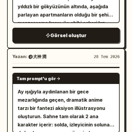
filigran olmasın.
derin mavi ortam alacakaranlığı ile
düğmeli bir gömlek, bol koyu renkli
「はい、どの配送会社も熊本への配送は全域
yıldızlı bir gökyüzünün altında, aşağıda
katedralin yeni açılan sıcak mimari
pantolon ve beyaz düşük bilekli spor
ストップしてます」 yazıyor ve küçük
parlayan apartmanların olduğu bir şehir
projektörlerini harmanlayarak grup
ayakkabılar giyiyor; bacakları iki yana
yazma sesi efekti 「カタカタカタ」
manzarasına karşı, üç chibi askeri kız
üzerinde çarpıcı bir soğuk-sıcak
açılmış ve mantarın kenarından sarkacak
ekleniyor. 4. Panel 4, kasvetli vurucu son:
karakteri piknik havasında gözetleme
kontrastı yaratıyor. Gölge alanlarda hafif
Görsel oluştur
şekilde oturuyor, elleri ceplerinde, sakin
Arka plan ağır gölgelerle çoğunlukla
yapıyor. Sol ön planda tam olarak 3 chibi
ISO 400 film greni mevcut. En boy oranı
ve ciddi bir ifadeyle sola bakıyor.
siyaha dönüyor. Üst orta kısımdaki duvar
kız gösterin: birincisi, beyaz denizci tarzı
2:3. Filigran yok, metin katmanı yok, çizgi
Sağdaki figür; siyah bir tişört üzerine
saati yaklaşık 6:30'u gösteriyor. Genç
askeri üniforma ve beyaz kasket giyen,
Yazan:
@犬神 潤
28 Tem 2026
film değil, illüstrasyon değil, anime değil.
siyah kot ceket, bol siyah pantolon ve
çalışan sağda, solgun ve bitkin, boş
büyük kırmızı gözlüklü, soluk lavanta
beyaz düşük bilekli spor ayakkabılar
beyaz gözlerle, ter damlalarıyla, çaresiz
saçlı küçük bir kız; yanında “Popcorn”
GPT IMAGE 2
giyiyor; benzer şekilde bacakları
Tam prompt'u gör
bir dehşet ifadesiyle duruyor. Hamster
yazılı dev bir kırmızı patlamış mısır kovası
sarkacak şekilde oturuyor, bir eli
solda, minik klavyesinin arkasında, o da
ve bir sosisli sandviç duruyor. İkincisi,
Ay ışığıyla aydınlanan bir gece
cebinde, editoryal ve kendinden emin bir
boş beyaz gözlerle, patileri masanın
koyu gri askeri kıyafetli, kırmızı detaylı
mezarlığında geçen, dramatik anime
ifadeyle sağa bakıyor. Sol ön taraftan
üzerinde duruyor. Sol üstteki devasa
kasketli ve tüfekli, şüpheci bir ifadeye
tarzı bir fantezi aksiyon illüstrasyonu
gelen yumuşak sinematik stüdyo ışığı,
tırtıklı konuşma balonunda: 「そんなの無
sahip sarışın bir kız. Üçüncüsü, siyah-
oluşturun. Sahne tam olarak 2 ana
hafif gölgeler, gerçekçi cilt dokusu,
理を通してこい！！話せばどっかしら受け取
turuncu taktiksel kıyafetli, ekose bir
karakter içerir: solda, izleyicinin soluna
keskin moda fotoğrafçılığı detayları,
ってくれるだろ！！片っ端から当たれ！！」
piknik örtüsünde oturan, gözlerine büyük