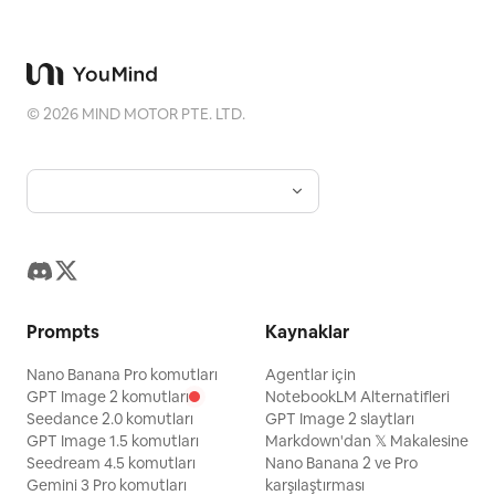
bantlı ve merkezi kilitli, kapalı 1 adet
ahşap hazine sandığı ekleyin. 7 belirgin
mezar taşı ekleyin: en solda 1 büyük eğik
taş, kızın arkasında merkeze yakın 1
©
2026
MIND MOTOR PTE. LTD.
yuvarlak taş, hazine sandığının
arkasında 1 küçük koyu taş, büyücünün
hemen sağında 1 dar taş, en sağ ön
planda 1 büyük eğik taş ve orta planda
kısmen gizlenmiş 2 ek taş. Mezarlık
zemini karanlık, çamurlu ve kayalık
olmalı; üzerinde dağınık çim kümeleri, her
Prompts
Kaynaklar
iki yanda çıplak bükülmüş ağaçlar ve
gotik bir korku atmosferi bulunmalı.
Nano Banana Pro komutları
Agentlar için
GPT Image 2 komutları
NotebookLM Alternatifleri
Dinamik kompozisyon, sinematik
Seedance 2.0 komutları
GPT Image 2 slaytları
aydınlatma, aydan gelen güçlü kenar
GPT Image 1.5 komutları
Markdown'dan 𝕏 Makalesine
Seedream 4.5 komutları
Nano Banana 2 ve Pro
ışığı, doygun anime renkleri, keskin çizgi
Gemini 3 Pro komutları
karşılaştırması