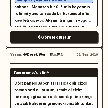
sahip 27 yaşında bir adam
Yumuşak gün ışığı, mat renk tonlaması,
sahnesi. Monoton bir 9-5 ofis hayatının
gerçekçi cilt dokusu, belgesel
rutinini yansıtan sade bir kurumsal ofis
fotoğrafçılığı, hafif film greni,
kıyafeti giyiyor. Akşam trafiğinin yoğun
,
Kore/Japon yaşam tarzı estetiği
olduğu saatlerde, uzak ve duygusuz
duygusal hikaye anlatımı, yüksek açılı
görünen düzinelerce yolcuyla çevrili
kuş bakışı kompozisyon, doğal hareket,
Görsel oluştur
kalabalık bir şehir otobüs durağında
ultra gerçekçi, şaheser.
sessizce duruyor. Tüm dünya, günlük
hayatının sıkıcılığını ve tekdüzeliğini
Yazan:
@Derek Wen｜德里克文
31 Tem 2026
vurgulayacak şekilde siyah beyaz
gösteriliyor. Başının üzerinde kara
GPT IMAGE 2
Tam prompt'u gör
bulutlar toplanıyor ve aniden yağmur
yağmaya başlıyor. Etrafındaki herkes
Dört panelli Japon tarzı sıcak bir çizgi
şemsiyelerini açmak veya sığınacak bir
roman seti oluşturun; temiz el çizimi
yer bulmak için acele ederken, o sadece
anime çizgi sanatı stili, sıcak pirinç rengi
bakışlarını indiriyor ve yağmuru sessizce
ve açık kahverengi monokromatik tonlar,