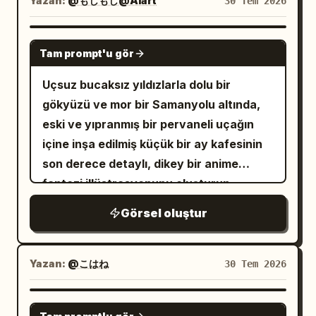
Yazan:
@もしもし@Aiart
30 Tem 2026
kısa saçlı, nazik görünümlü, basit bir
etkileşim sahnesi oluşturun. Genç
gerçek hayattan bir kayıt hissi veriyor.
kazak veya gömlek giyiyor. Kadın: orta
yetişkin bir Asyalı erkek ve kadın, sessiz
GPT IMAGE 2
uzunlukta saçlı, nazik görünümlü, ev
ve rahat bir tatlıcıda pencere kenarında
Tam prompt'u gör
tarzı kıyafetler giyiyor. [Stil ve Doku]
oturuyorlar ve her ikisi de net bir şekilde
Uçsuz bucaksız yıldızlarla dolu bir
Temiz el çizimi anime çizgi sanatı,
görünüyor. Kadın, pencere kenarındaki
gökyüzü ve mor bir Samanyolu altında,
monokromatik sıcak pirinç rengi + açık
açık kahverengi bir koltukta oturuyor,
eski ve yıpranmış bir pervaneli uçağın
kahverengi + krem beyazı, basit gölgeler,
üzerinde
içine inşa edilmiş küçük bir ay kafesinin
Japon yaşam tarzı mangası veya
açık gri-kahverengi kolsuz triko maksi
elbise
son derece detaylı, dikey bir anime
iyileştirici illüstrasyonlar gibi. [Metin
var, uzun düz siyah saçları doğal bir
fantezi illüstrasyonunu oluşturun.
Gereksinimleri] Diyalog balonlarındaki
şekilde omuzlarına dökülüyor, vücudu
Sahne, gün batımında tozlu, ay benzeri
Çince metinler doğru, net, bozuk
Görsel oluştur
hafifçe adama dönük, mutlu ama hafif
bir yüzeyde geçiyor; ufukta parlayan bir
karakterler veya deformasyon olmadan
utangaç görünüyor. Erkek onun yanında
ışık ve sağ tarafta uzaktan görünen bir
olmalıdır. Kaçınılması gerekenler:
veya çaprazında oturuyor, üzerinde
uzay kapsülü yerleşimi var. Uçak
gerçekçi fotoğrafçılık, 3D render, parlak
Yazan:
@こはね
30 Tem 2026
temiz, sade açık renkli kısa kollu bir
gövdesi, raflarında şişeler, fincanlar,
renkler, karmaşık arka planlar, karakter
gömlek veya beyaz bir tişört var, kısa
kavanozlar, hamur işleri, asılı fenerler,
yüzünün bozulması, bozuk metin, ucuz
GPT IMAGE 2
siyah saçlı ve taze bir görünüme sahip;