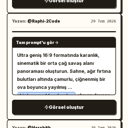
Görsel oluştur
boy karakter ekleyin: solda daha kısa bir
kalın boşluklarla ayrılmış dört adet üst
koyu mavi-siyah bir arka planla. Derin
havası olmamalı, sahte gülümsemeler
kız ve sağda daha uzun bir erkek. 0'dan
üste dizilmiş yatay panelden oluşan
gölge alanlarında hafif bir ISO 400 film
olmamalı, plastik cilt olmamalı, aşırı cilt
200 cm'ye kadar işaretlenmiş ve her 10
dikey manga sayfası. Görsel stil: Detaylı
greni bulunuyor ve sahneye grenli,
Yazan:
@Raphi-2Code
29 Tem 2026
pürüzsüzleştirme olmamalı, anime havası
cm'de bir sayısal etiketleri bulunan tam 1
Japon seinen manga çizgi sanatı, tarama
samimi bir gece fotoğrafı kalitesi veriyor.
olmamalı, karmaşık arka plan olmamalı,
adet merkezi dikey boy cetveli ekleyin.
tonlamalı gölgelendirme, temiz ofis
En boy oranı 2:3. Filigran yok, metin
GPT IMAGE 2
tatlı kaplarında anlamsız metinler
Tam 2 adet yatay boy kılavuz çizgisi
Tam prompt'u gör
perspektifi, ifadeli yüzler, dramatik hız
katmanı yok, çizgi film değil, illüstrasyon
olmamalı.
ekleyin: kızın baş hizasında "
"
160cm
çizgileri ve tırtıklı konuşma balonları. Son
değil, anime değil.
Ultra geniş 16:9 formatında karanlık,
etiketli ve erkeğin baş hizasında "
panelde yüksek kontrast. Renk yok.
sinematik bir orta çağ savaş alanı
" etiketli. Her iki tarafta birer
186cm
Ortam: Masalar, masaüstü bilgisayarlar,
panoraması oluşturun. Sahne, ağır fırtına
tane olmak üzere toplam 2 adet yan bilgi
klavyeler, klasörler, raflar, bölmeler,
bulutları altında çamurlu, çiğnenmiş bir
bloğu ekleyin; her biri Korece "이름:"
pencereler, floresan kurumsal atmosfer
ova boyunca yayılmış
(İsim:) ve "키:" (Boy:) etiketlerini
ve evraklarla dolu modern, açık plan bir
oluşan devasa
binlerce zırhlı askerden
içermelidir. Sol blokta "키:
" ve
160cm
Japon ofisi. Hamsterın masanın üzerinde
bir orduyu gösteriyor. Bakış açısı, ön
sağ blokta "키:
" görünmelidir.
186cm
Görsel oluştur
minyatür bir ofis kurulumu var. Ana
safların arkasındaki hafif yüksek bir
İsim satırlarını boş bırakın veya isimler
karakterler: Tam olarak üç tekrarlayan
tepeden; ufuktaki uzak bir surlu şehre
sağlandıysa
ve
left name
right name
karakter kullanın: 1) Koyu renkli takım
doğru uzanan yoğun piyade, süvari,
Yazan:
@Harshith
29 Tem 2026