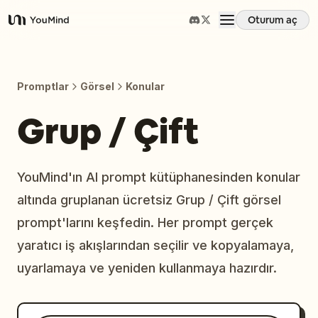
Oturum aç
YouMind
Genel Bakış
Promptlar
Görsel
Konular
Kullanım Senaryoları
Grup / Çift
Beceriler
YouMind'ın AI prompt kütüphanesinden konular
altında gruplanan ücretsiz Grup / Çift görsel
İstemler
prompt'larını keşfedin. Her prompt gerçek
yaratıcı iş akışlarından seçilir ve kopyalamaya,
Fiyatlandırma
uyarlamaya ve yeniden kullanmaya hazırdır.
İndir