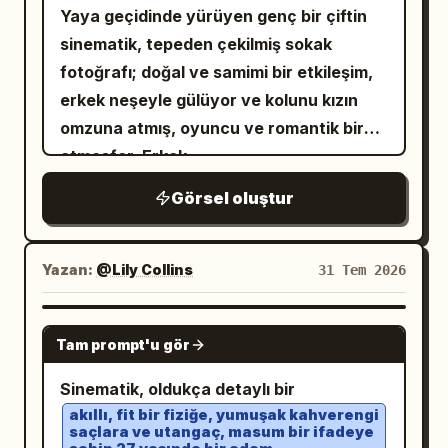
Yaya geçidinde yürüyen genç bir çiftin
sinematik, tepeden çekilmiş sokak
fotoğrafı; doğal ve samimi bir etkileşim,
erkek neşeyle gülüyor ve kolunu kızın
omzuna atmış, oyuncu ve romantik bir
atmosfer. Erkek,
siyah bir şapka, oversize açık mavi
Görsel oluştur
gömlek, omuzlarında koyu renkli bir
kazak, bol siyah pantolon ve spor
ayakkabı
giyiyor ve
Yazan:
@Lily Collins
31 Tem 2026
kahverengi bir alışveriş kağıt çantası
taşıyor. Kız, omuzlarına bağlanmış
GPT IMAGE 2
turuncu bir kazakla oversize koyu renkli
Tam prompt'u gör
bir sweatshirt, yeşil şort, siyah çorap ve
Sinematik, oldukça detaylı bir
beyaz spor ayakkabı giyiyor, elinde
akıllı, fit bir fiziğe, yumuşak kahverengi
küçük turuncu bir meyve tutuyor.
saçlara ve utangaç, masum bir ifadeye