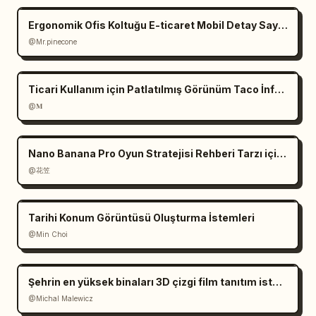
Ergonomik Ofis Koltuğu E-ticaret Mobil Detay Sayfası
@Mr.pinecone
Ticari Kullanım için Patlatılmış Görünüm Taco İnfografiği
@𝐌
Nano Banana Pro Oyun Stratejisi Rehberi Tarzı için İstek
@花笠
Tarihi Konum Görüntüsü Oluşturma İstemleri
@Min Choi
Şehrin en yüksek binaları 3D çizgi film tanıtım istemi
@Michal Malewicz