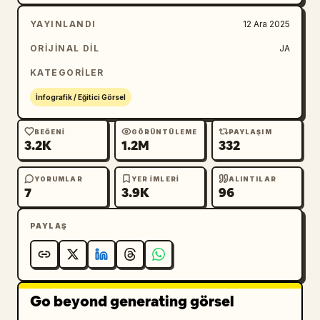
YAYINLANDI
12 Ara 2025
ORIJINAL DIL
JA
KATEGORILER
İnfografik / Eğitici Görsel
BEĞENI
GÖRÜNTÜLEME
PAYLAŞIM
3.2K
1.2M
332
YORUMLAR
YER IMLERI
ALINTILAR
7
3.9K
96
PAYLAŞ
Go beyond generating görsel