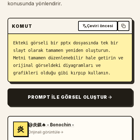
konusunda yönlendirir.
Blog
KOMUT
Çeviri öncesi
Güncellemeler
Ekteki görseli bir pptx dosyasında tek bir 
slayt olarak tamamen yeniden oluşturun.

Metni tamamen düzenlenebilir hale getirin ve 
orijinal görseldeki diyagramları ve 
grafikleri olduğu gibi kırpıp kullanın.
PROMPT ILE GÖRSEL OLUŞTUR
@炎鎮🔥 - ₿onochin -
炎
Orijinali görüntüle