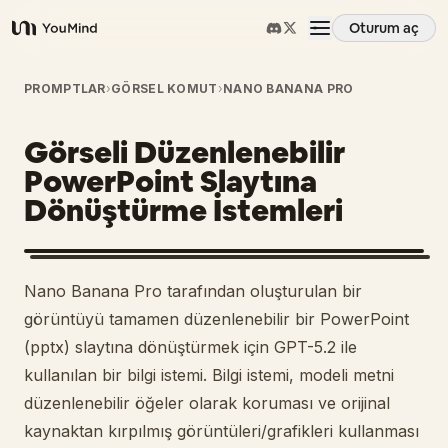
Oturum aç
YouMind
Genel Bakış
PROMPTLAR
›
GÖRSEL KOMUT
›
NANO BANANA PRO
Görseli Düzenlenebilir
Kullanım Senaryoları
PowerPoint Slaytına
Dönüştürme İstemleri
Beceriler
İstemler
Nano Banana Pro tarafından oluşturulan bir
görüntüyü tamamen düzenlenebilir bir PowerPoint
Fiyatlandırma
(pptx) slaytına dönüştürmek için GPT-5.2 ile
kullanılan bir bilgi istemi. Bilgi istemi, modeli metni
düzenlenebilir öğeler olarak koruması ve orijinal
İndir
kaynaktan kırpılmış görüntüleri/grafikleri kullanması