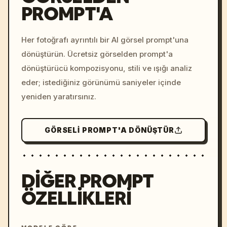
PROMPT'A
/imagine prompt: cinemati
c, cyberpunk sunset, neon
colors, 8k --v 6.0
Her fotoğrafı ayrıntılı bir AI görsel prompt'una
dönüştürün. Ücretsiz görselden prompt'a
dönüştürücü kompozisyonu, stili ve ışığı analiz
eder; istediğiniz görünümü saniyeler içinde
yeniden yaratırsınız.
GÖRSELI PROMPT'A DÖNÜŞTÜR
DIĞER PROMPT
ÖZELLIKLERI