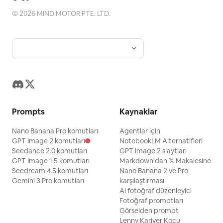
©
2026
MIND MOTOR PTE. LTD.
Prompts
Kaynaklar
Nano Banana Pro komutları
Agentlar için
GPT Image 2 komutları
NotebookLM Alternatifleri
Seedance 2.0 komutları
GPT Image 2 slaytları
GPT Image 1.5 komutları
Markdown'dan 𝕏 Makalesine
Seedream 4.5 komutları
Nano Banana 2 ve Pro
Gemini 3 Pro komutları
karşılaştırması
AI fotoğraf düzenleyici
Fotoğraf promptları
Görselden prompt
Lenny Kariyer Koçu