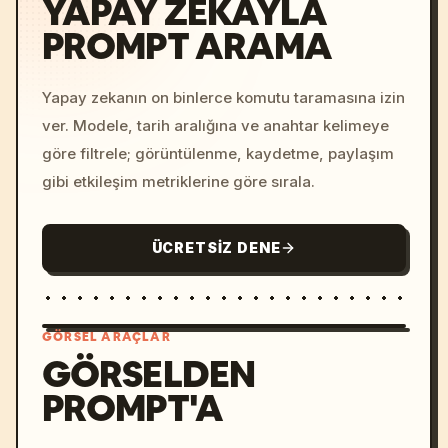
YAPAY ZEKAYLA
PROMPT ARAMA
Yapay zekanın on binlerce komutu taramasına izin
ver. Modele, tarih aralığına ve anahtar kelimeye
göre filtrele; görüntülenme, kaydetme, paylaşım
gibi etkileşim metriklerine göre sırala.
ÜCRETSIZ DENE
GÖRSEL ARAÇLAR
GÖRSELDEN
PROMPT'A
/imagine prompt: cinemati
c, cyberpunk sunset, neon