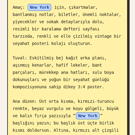
Amaç: 
New York
 için, çıkartmalar, 
Blog
bantlanmış notlar, biletler, önemli noktalar, 
yiyecekler ve sokak detaylarıyla dolu, 
Güncellemeler
resimli bir karalama defteri sayfası 
tarzında, renkli ve elle çizilmiş vintage bir 
seyahat posteri kolajı oluşturun.

Tuval: Eskitilmiş bej kağıt arka planı, 
aşınmış kenarlar, hafif lekeler, bant 
parçaları, mürekkep ana hatları, sulu boya 
dokunuşları ve yoğun bir seyahat günlüğü 
kompozisyonuna sahip dikey 3:4 poster.

Ana düzen: Üst orta kısma, kırmızı-turuncu 
renkte, beyaz vurgulu ve koyu gölgeli, büyük 
ve kalın fırça yazısıyla “
New York
” 
başlığını yazın; bu başlık üst üçte birlik 
kısmı doldursun. Altına, kırmızı alt çizgili 