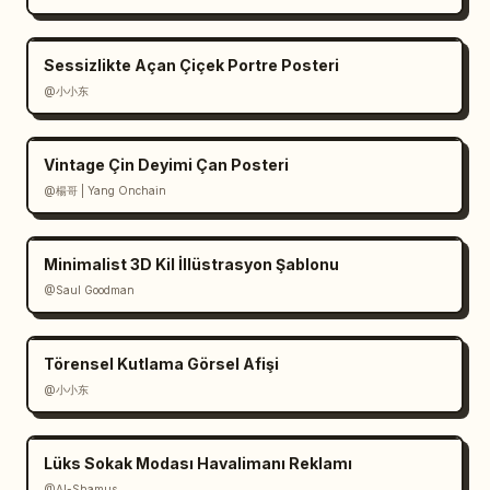
Ana başlık ve kalp motifleri için 
red-orange
 rengini kullanın ve genel 
Sessizlikte Açan Çiçek Portre Posteri
atmosferi 
cheerful adventurous
 yapın.
@小小东
Vintage Çin Deyimi Çan Posteri
@楊哥 | Yang Onchain
Minimalist 3D Kil İllüstrasyon Şablonu
@Saul Goodman
Törensel Kutlama Görsel Afişi
@小小东
Lüks Sokak Modası Havalimanı Reklamı
@Al-Shamus