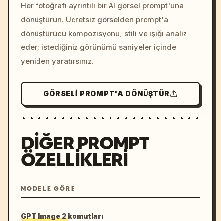
colors, 8k --v 6.0
Her fotoğrafı ayrıntılı bir AI görsel prompt'una
dönüştürün. Ücretsiz görselden prompt'a
dönüştürücü kompozisyonu, stili ve ışığı analiz
eder; istediğiniz görünümü saniyeler içinde
yeniden yaratırsınız.
GÖRSELI PROMPT'A DÖNÜŞTÜR
DIĞER PROMPT
ÖZELLIKLERI
MODELE GÖRE
GPT Image 2 komutları