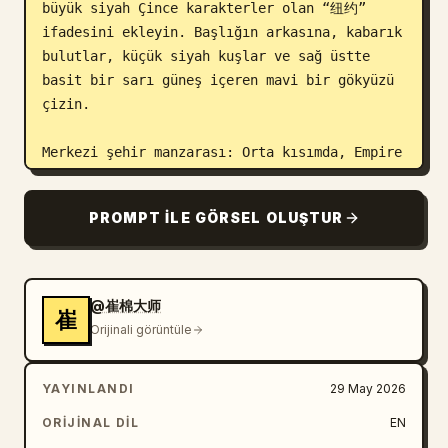
büyük siyah Çince karakterler olan “纽约” 
ifadesini ekleyin. Başlığın arkasına, kabarık 
bulutlar, küçük siyah kuşlar ve sağ üstte 
basit bir sarı güneş içeren mavi bir gökyüzü 
çizin.

Merkezi şehir manzarası: Orta kısımda, Empire 
State Binası, Chrysler Binası ve One World 
Trade Center gibi tanınabilir gökdelenlerin 
PROMPT ILE GÖRSEL OLUŞTUR
yer aldığı enerjik bir Manhattan silüeti 
gösterin. Brooklyn Köprüsü'nü merkeze 
yayılacak şekilde dahil edin. Sol ön plana, 
kaidesi üzerinde yeşil patinalı büyük bir 
@崔棉大师
崔
Özgürlük Heykeli yerleştirin. Alt orta 
Orijinali görüntüle
kısımda, küçük yayaların olduğu bir sokak 
perspektifi, öne bakan sarı bir NYC taksisi 
YAYINLANDI
29 May 2026
ve sol alt raydan çıkan, üzerinde “7” hattı 
ve “New York” varış noktası yazan bir metro 
ORIJINAL DIL
EN
treni gösterin. Sağ tarafa bir trafik ışığı, 