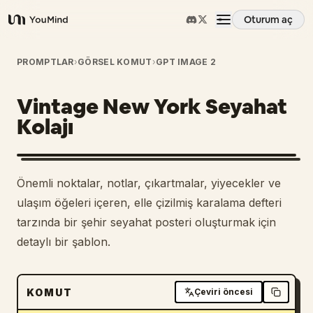
Oturum aç
YouMind
Genel Bakış
PROMPTLAR
›
GÖRSEL KOMUT
›
GPT IMAGE 2
Vintage New York Seyahat
Kullanım Senaryoları
Kolajı
Beceriler
Önemli noktalar, notlar, çıkartmalar, yiyecekler ve
İstemler
ulaşım öğeleri içeren, elle çizilmiş karalama defteri
tarzında bir şehir seyahat posteri oluşturmak için
detaylı bir şablon.
Fiyatlandırma
İndir
KOMUT
Çeviri öncesi