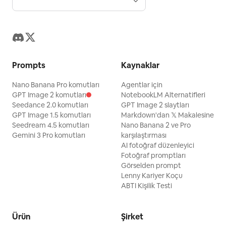
Prompts
Kaynaklar
Nano Banana Pro komutları
Agentlar için
GPT Image 2 komutları
NotebookLM Alternatifleri
Seedance 2.0 komutları
GPT Image 2 slaytları
GPT Image 1.5 komutları
Markdown'dan 𝕏 Makalesine
Seedream 4.5 komutları
Nano Banana 2 ve Pro
Gemini 3 Pro komutları
karşılaştırması
AI fotoğraf düzenleyici
Fotoğraf promptları
Görselden prompt
Lenny Kariyer Koçu
ABTI Kişilik Testi
Ürün
Şirket