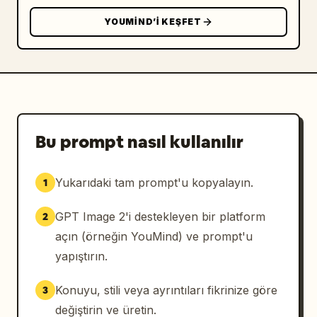
{"position":"orta sağ alt","title":"【ラッキー
YOUMIND’I KEŞFET
アイテ
ム】","visible_elements_count":2,"visible_elem
ents":["krem rengi spiralli not defteri 
çizimi","yanında mavi kalem 
çizimi"],"item_name":"
Not defteri ve kalem
","body_text":"Aklınıza gelenleri hemen not 
ederek şansın akışını yakalayabilirsiniz."},
Bu prompt nasıl kullanılır
{"position":"en sağ alt","title":"【秘密の一
言】","visible_elements_count":2,"visible_elem
Yukarıdaki tam prompt'u kopyalayın.
1
ents":["üstte kısa alıntı","kum saati, ay ve 
yıldızları gösteren yuvarlak mistik 
GPT Image 2'i destekleyen bir platform
2
amblem"],"quote":"
Henüz seçmek zorunda değilsin.
açın (örneğin YouMind) ve prompt'u
","body_text":"Zamanın sana ait. Acele etme, 
yapıştırın.
yavaş olmakta bir sakınca 
yok."}]},"typography":"Japon serif Mincho 
Konuyu, stili veya ayrıntıları fikrinize göre
3
tarzı metin, vurgu için mavi detaylar, el 
değiştirin ve üretin.