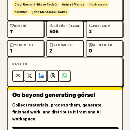
勢】","visible_elements_count":2,"visible_elem
Çizgi Roman / Hikaye Taslağı
Anime / Manga
İllüstrasyon
ents":["dört mavi yıldız ve bir soluk boş 
Karakter
Şehir Manzarası / Sokak
yıldız gösteren beş yıldızlı 
derecelendirme","büyük mavi başlık 
BEĞENI
GÖRÜNTÜLEME
PAYLAŞIM
7
506
3
metni"],"headline":"
Yükseliş hissi!
","body_text":"Beklenmedik insanlarla 
tanışmak veya yeni girişimler şansı 
YORUMLAR
YER IMLERI
ALINTILAR
1
2
0
beraberinde getirir. Sezgilerinize güvenin ve 
ilk adımı atın."},{"position":"orta sol 
PAYLAŞ
alt","title":"【今日の世
界】","visible_elements_count":2,"visible_elem
ents":["dünya adı metni","aynı ters saat 
şehrinin küçük dikdörtgen 
Go beyond generating görsel
illüstrasyonu"],"world_name":"
Ters Saatli Yüzen Şehir
Collect materials, process them, generate
","body_text":"Zamanın yukarıdan aşağıya 
finished work, and distribute it from one AI
aktığı ters bir dünya. Geçmişin geleceğe 
workspace.
aktığı ve anıların jeolojik katmanlar gibi 
biriktiği gizemli bir yer."},