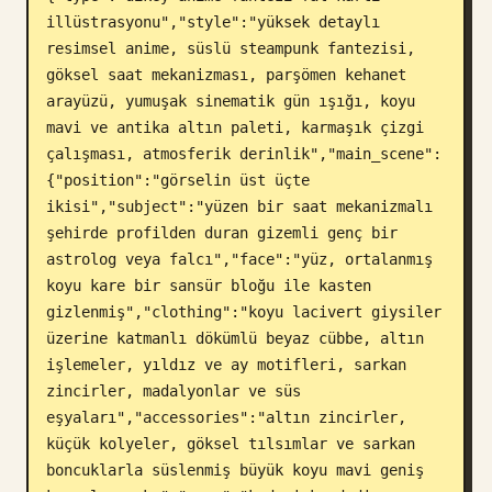
illüstrasyonu","style":"yüksek detaylı 
Blog
resimsel anime, süslü steampunk fantezisi, 
göksel saat mekanizması, parşömen kehanet 
Güncellemeler
arayüzü, yumuşak sinematik gün ışığı, koyu 
mavi ve antika altın paleti, karmaşık çizgi 
çalışması, atmosferik derinlik","main_scene":
{"position":"görselin üst üçte 
ikisi","subject":"yüzen bir saat mekanizmalı 
şehirde profilden duran gizemli genç bir 
astrolog veya falcı","face":"yüz, ortalanmış 
koyu kare bir sansür bloğu ile kasten 
gizlenmiş","clothing":"koyu lacivert giysiler 
üzerine katmanlı dökümlü beyaz cübbe, altın 
işlemeler, yıldız ve ay motifleri, sarkan 
zincirler, madalyonlar ve süs 
eşyaları","accessories":"altın zincirler, 
küçük kolyeler, göksel tılsımlar ve sarkan 
boncuklarla süslenmiş büyük koyu mavi geniş 