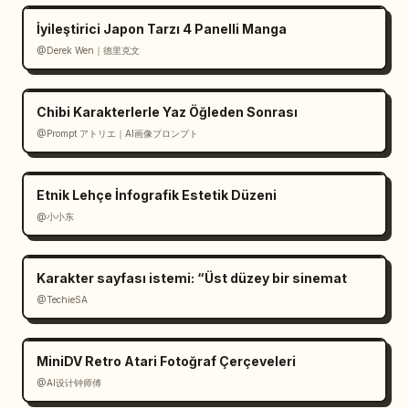
İyileştirici Japon Tarzı 4 Panelli Manga
@Derek Wen｜德里克文
Chibi Karakterlerle Yaz Öğleden Sonrası
@Prompt アトリエ｜AI画像プロンプト
Etnik Lehçe İnfografik Estetik Düzeni
@小小东
Karakter sayfası istemi: “Üst düzey bir sinemat
@TechieSA
MiniDV Retro Atari Fotoğraf Çerçeveleri
@AI设计钟师傅