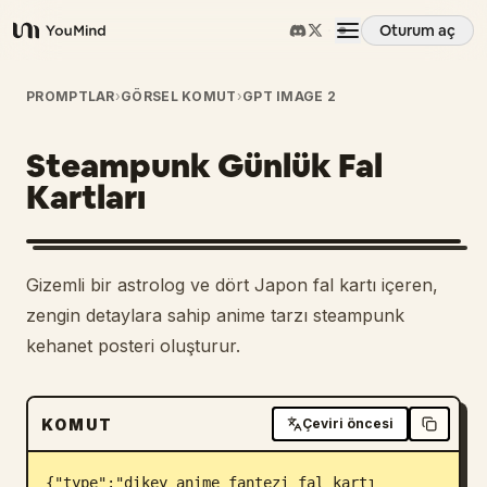
Oturum aç
YouMind
Genel Bakış
PROMPTLAR
›
GÖRSEL KOMUT
›
GPT IMAGE 2
Steampunk Günlük Fal
Kullanım Senaryoları
Kartları
Beceriler
Gizemli bir astrolog ve dört Japon fal kartı içeren,
İstemler
zengin detaylara sahip anime tarzı steampunk
kehanet posteri oluşturur.
Fiyatlandırma
KOMUT
Çeviri öncesi
İndir
{"type":"dikey anime fantezi fal kartı 