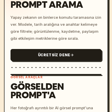
PROMPT ARAMA
Yapay zekanın on binlerce komutu taramasına izin
ver. Modele, tarih aralığına ve anahtar kelimeye
göre filtrele; görüntülenme, kaydetme, paylaşım
gibi etkileşim metriklerine göre sırala.
ÜCRETSIZ DENE
GÖRSEL ARAÇLAR
GÖRSELDEN
PROMPT'A
/imagine prompt: cinemati
c, cyberpunk sunset, neon
colors, 8k --v 6.0
Her fotoğrafı ayrıntılı bir AI görsel prompt'una