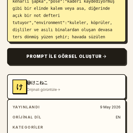
kenarlı şapka","pose":"kaderi kaydediyormuş 
gibi bir elinde kalem veya asa, diğerinde 
açık bir not defteri 
tutuyor","environment":"kuleler, köprüler, 
dişliler ve asılı binalardan oluşan devasa 
ters dönmüş yüzen şehir; havada süzülen 
devasa astronomik saat kadranları, cep 
saatleri, çarklar, kağıt kuşlar ve kağıt 
PROMPT ILE GÖRSEL OLUŞTUR
parçaları","lighting":"devasa dairesel bir 
pencereden veya saatten gelen parlak arkadan 
aydınlatma, tozlu güneş ışığı huzmeleri, 
kemerlerin arasından görünen rüya gibi bir 
@けこねこ
け
gökyüzü"},"layout":{"canvas":"dikey poster, 
Orijinali görüntüle
3:4 en boy oranı","bottom_panel":"alt üçte 
birlik kısmı kaplayan, ince antika kenarlıklı 
YAYINLANDI
9 May 2026
ve dekoratif köşe süslemeli tam 4 dikey karta 
bölünmüş parşömen renginde fal okuma 
ORIJINAL DIL
EN
şeridi","card_count":4,"cards":
KATEGORILER
[{"position":"en sol alt","title":"【今日の運