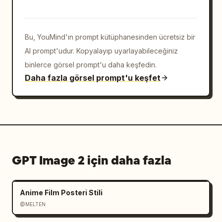
baskısı fal kartı 
estetiği","composition_notes":"Yukarıdaki 
görkemli detaylı fantezi şehri ile aşağıdaki 
Bu, YouMind'ın prompt kütüphanesinden ücretsiz bir
temiz ve okunabilir dört kartlı kehanet 
düzeni arasında güçlü bir kontrast; tam dört 
AI prompt'udur. Kopyalayıp uyarlayabileceğiniz
kart sayısını ve okunabilir Japonca 
binlerce görsel prompt'u daha keşfedin.
başlıkları koruyun; fazladan panel 
Daha fazla görsel prompt'u keşfet
eklemeyin"}
GPT Image 2 için daha fazla
Anime Film Posteri Stili
@MELTEN