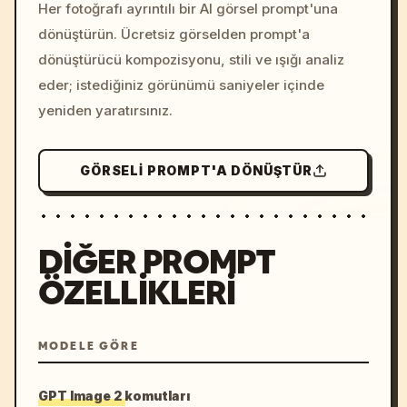
colors, 8k --v 6.0
Her fotoğrafı ayrıntılı bir AI görsel prompt'una
dönüştürün. Ücretsiz görselden prompt'a
dönüştürücü kompozisyonu, stili ve ışığı analiz
eder; istediğiniz görünümü saniyeler içinde
yeniden yaratırsınız.
GÖRSELI PROMPT'A DÖNÜŞTÜR
DIĞER PROMPT
ÖZELLIKLERI
MODELE GÖRE
GPT Image 2 komutları