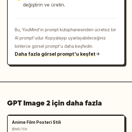
boyunca devam edin. Dönem kıyafetleri içinde 
değiştirin ve üretin.
doğal bir şekilde etkileşimde bulunan birçok 
küçük insan figürü ekleyin.

Alt şerit: İnce bir altın çizgiye ve soldan 
Bu, YouMind'ın prompt kütüphanesinden ücretsiz bir
sağa eşit aralıklarla yerleştirilmiş tam 18 
AI prompt'udur. Kopyalayıp uyarlayabileceğiniz
dönüm noktası düğümüne sahip koyu mavi-siyah 
binlerce görsel prompt'u daha keşfedin.
bir alt bant oluşturun. Her düğüm için şu tam 
Daha fazla görsel prompt'u keşfet
Çince etiketleri ve tarihleri kullanın: 1. 
「宇宙诞生\n约138亿年前」, 2. 「太阳系形成\n约46亿
年前」, 3. 「地球形成\n约45亿年前」, 4. 「生命起源
\n约38亿年前」, 5. 「海洋生命\n约5.4亿年前」, 6. 
「恐龙时代\n约2.3亿年前」, 7. 「哺乳动物时代\n约
6600万年前」, 8. 「人类出现\n约300万年前」, 9. 
「农业革命\n约1.2万年前」, 10. 「文明起源\n约公元
GPT Image 2 için daha fazla
前3500年」, 11. 「古典时代\n约公元前800年」, 12. 
「中世纪\n约5世纪」, 13. 「大航海时代\n15–17世
纪」, 14. 「工业革命\n18–19世纪」, 15. 「电气时代
Anime Film Posteri Stili
\n19–20世纪」, 16. 「信息时代\n20世纪后半叶」, 
@MELTEN