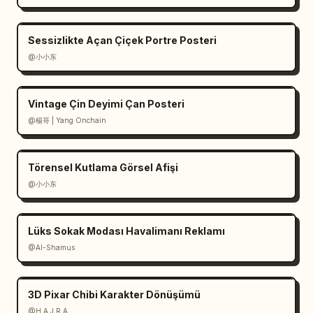
17. 「数字时代\n21世纪」, 18. 「未来探索\n未来」.

Sessizlikte Açan Çiçek Portre Posteri
Görsel stil: Hiper detaylı epik bilim-tarih 
@小小东
infografiği, gerçekçi aydınlatma, canlı ancak 
tutarlı renk derecelendirmesi, altın vurgu 
çizgileri, derin maviler ve turuncular, 
Vintage Çin Deyimi Çan Posteri
minyatür diorama detayı, sinematik derinlik, 
@楊哥 | Yang Onchain
net mikro sahneler, çizgi film tarzı yok, düz 
vektör görünümü yok.

Törensel Kutlama Görsel Afişi
Kısıtlamalar: Posteri şaşırtıcı derecede 
@小小东
yoğun ancak tutarlı hale getirin; 18 alt 
etiketin tamamını okunabilir tutun; zaman 
çizelgesi dışında rastgele okunamaz 
Lüks Sokak Modası Havalimanı Reklamı
metinlerden kaçının; yinelenen dönüm noktası 
@Al-Shamus
etiketlerinden kaçının; filigran veya logo 
eklemeyin. Ana tema 
evrenin, Dünya'nın, yaşamın, medeniyetin, 
3D Pixar Chibi Karakter Dönüşümü
teknolojinin ve gelecekteki keşiflerin tam 
@H A J R A