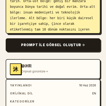
tarih. Orta-üst bölge: geniş bir manzara 
boyunca Dünya tarihi ve doğal evrim. Orta-alt 
bölge: insan medeniyeti ve teknolojik 
ilerleme. Alt bölge: her biri küçük dairesel 
bir işaretçiye sahip, Çince olarak 
etiketlenmiş tam 18 dönüm noktasını içeren 
sürekli altın rengi bir zaman çizelgesi 
şeridi.

PROMPT ILE GÖRSEL OLUŞTUR
Üst kozmik bölge: En solda ateşli bir Büyük 
Patlama patlaması, renkli bulutsular ve 
yıldız alanları, sarmal bir galaksi, oluşan 
@沐阳
沐
gezegenler, güneş sistemi, Dünya ve Ay, 
Orijinali görüntüle
asteroitler ve kuyruklu yıldızlar, roketler, 
uydular, bir uzay istasyonu, Ay'daki 
YAYINLANDI
16 Haz 2026
astronotlar, ay aracı, Mars aracı, fütüristik 
uzay teleskopları, uzay araçları, halka 
ORIJINAL DIL
EN
istasyonu, uzak gezegenler, kara delik ve en 
KATEGORILER
sağda mavi lazer benzeri uzay izleri 