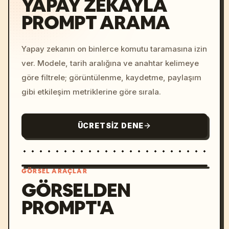
YAPAY ZEKAYLA
PROMPT ARAMA
Yapay zekanın on binlerce komutu taramasına izin
ver. Modele, tarih aralığına ve anahtar kelimeye
göre filtrele; görüntülenme, kaydetme, paylaşım
gibi etkileşim metriklerine göre sırala.
ÜCRETSIZ DENE
GÖRSEL ARAÇLAR
GÖRSELDEN
PROMPT'A
/imagine prompt: cinemati
c, cyberpunk sunset, neon