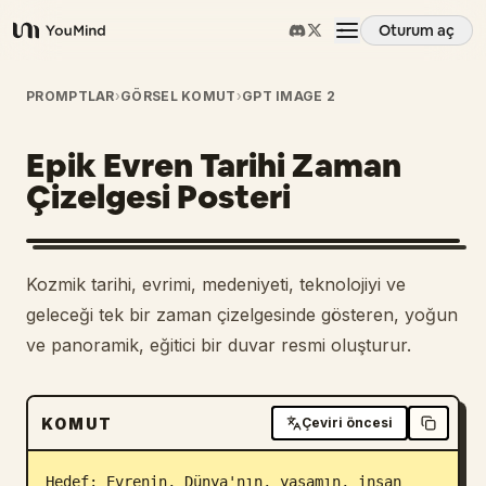
Oturum aç
YouMind
Genel Bakış
PROMPTLAR
›
GÖRSEL KOMUT
›
GPT IMAGE 2
Epik Evren Tarihi Zaman
Kullanım Senaryoları
Çizelgesi Posteri
Beceriler
Kozmik tarihi, evrimi, medeniyeti, teknolojiyi ve
İstemler
geleceği tek bir zaman çizelgesinde gösteren, yoğun
ve panoramik, eğitici bir duvar resmi oluşturur.
Fiyatlandırma
KOMUT
Çeviri öncesi
İndir
Hedef: Evrenin, Dünya'nın, yaşamın, insan 