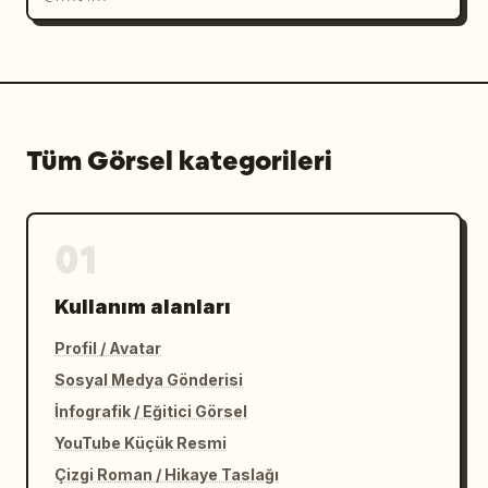
tarihi
'dir. Alt bilgi etiketleri için 
Çince
, 
hiper detaylı sinematik eğitici duvar resmi
, 
altın
 ve 
iyimser mavi fütüristik
kullanın.
Tüm Görsel kategorileri
01
Kullanım alanları
Profil / Avatar
Sosyal Medya Gönderisi
İnfografik / Eğitici Görsel
YouTube Küçük Resmi
Çizgi Roman / Hikaye Taslağı