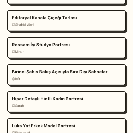
Editoryal Kanola Çiçeği Tarlası
@Shahid Wani
Ressam İşi Stüdyo Portresi
@Minahil
Birinci Şahıs Bakış Açısıyla Sıra Dışı Sahneler
@fofr
Hiper Detaylı Hintli Kadın Portresi
@Sarah
Lüks Yat Erkek Model Portresi
@Picts by AI