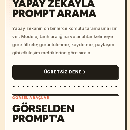
YAPAY ZEKAYLA
PROMPT ARAMA
Yapay zekanın on binlerce komutu taramasına izin
ver. Modele, tarih aralığına ve anahtar kelimeye
göre filtrele; görüntülenme, kaydetme, paylaşım
gibi etkileşim metriklerine göre sırala.
ÜCRETSIZ DENE
GÖRSEL ARAÇLAR
GÖRSELDEN
PROMPT'A
/imagine prompt: cinemati
c, cyberpunk sunset, neon