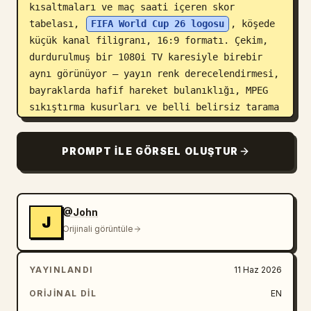
kısaltmaları ve maç saati içeren skor 
tabelası, 
FIFA World Cup 26 logosu
, köşede 
küçük kanal filigranı, 16:9 formatı. Çekim, 
durdurulmuş bir 1080i TV karesiyle birebir 
aynı görünüyor — yayın renk derecelendirmesi, 
bayraklarda hafif hareket bulanıklığı, MPEG 
sıkıştırma kusurları ve belli belirsiz tarama 
çizgileri.
PROMPT ILE GÖRSEL OLUŞTUR
@John
J
Orijinali görüntüle
YAYINLANDI
11 Haz 2026
ORIJINAL DIL
EN