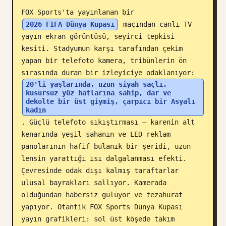
FOX Sports'ta yayınlanan bir 
Blog
2026 FIFA Dünya Kupası
 maçından canlı TV 
yayın ekran görüntüsü, seyirci tepkisi 
Güncellemeler
kesiti. Stadyumun karşı tarafından çekim 
yapan bir telefoto kamera, tribünlerin ön 
sırasında duran bir izleyiciye odaklanıyor: 
20'li yaşlarında, uzun siyah saçlı, 
kusursuz yüz hatlarına sahip, dar ve 
dekolte bir üst giymiş, çarpıcı bir Asyalı 
kadın
. Güçlü telefoto sıkıştırması — karenin alt 
kenarında yeşil sahanın ve LED reklam 
panolarının hafif bulanık bir şeridi, uzun 
lensin yarattığı ısı dalgalanması efekti. 
Çevresinde odak dışı kalmış taraftarlar 
ulusal bayrakları sallıyor. Kamerada 
olduğundan habersiz gülüyor ve tezahürat 
yapıyor. Otantik FOX Sports Dünya Kupası 
yayın grafikleri: sol üst köşede takım 