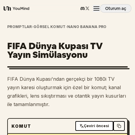
Oturum aç
YouMind
Genel Bakış
PROMPTLAR
›
GÖRSEL KOMUT
›
NANO BANANA PRO
FIFA Dünya Kupası TV
Kullanım Senaryoları
Yayın Simülasyonu
Beceriler
FIFA Dünya Kupası'ndan gerçekçi bir 1080i TV
İstemler
yayın karesi oluşturmak için özel bir komut; kanal
grafikleri, lens sıkıştırması ve otantik yayın kusurları
ile tamamlanmıştır.
Fiyatlandırma
İndir
KOMUT
Çeviri öncesi