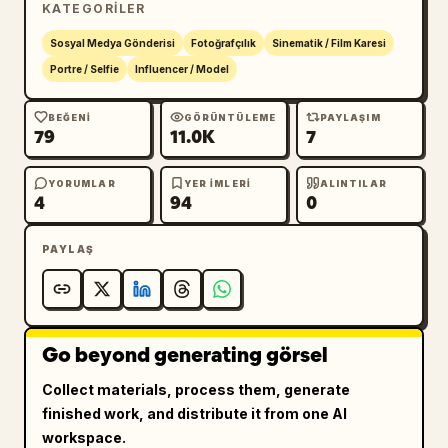
KATEGORILER
Sosyal Medya Gönderisi
Fotoğrafçılık
Sinematik / Film Karesi
Portre / Selfie
Influencer / Model
BEĞENI
GÖRÜNTÜLEME
PAYLAŞIM
79
11.0K
7
YORUMLAR
YER IMLERI
ALINTILAR
4
94
0
PAYLAŞ
Go beyond generating görsel
Collect materials, process them, generate
finished work, and distribute it from one AI
workspace.