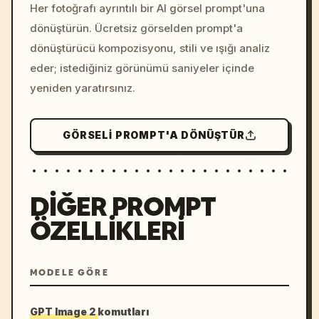
colors, 8k --v 6.0
Her fotoğrafı ayrıntılı bir AI görsel prompt'una
dönüştürün. Ücretsiz görselden prompt'a
dönüştürücü kompozisyonu, stili ve ışığı analiz
eder; istediğiniz görünümü saniyeler içinde
yeniden yaratırsınız.
GÖRSELI PROMPT'A DÖNÜŞTÜR
DIĞER PROMPT
ÖZELLIKLERI
MODELE GÖRE
GPT Image 2 komutları