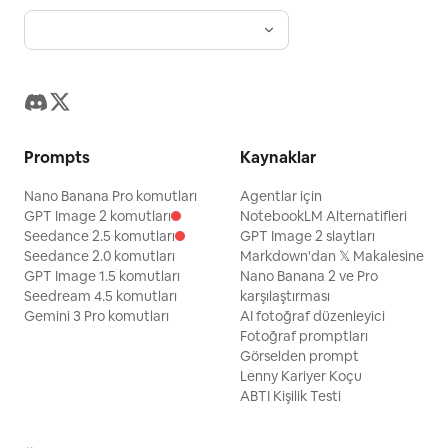
Prompts
Kaynaklar
Nano Banana Pro komutları
Agentlar için
GPT Image 2 komutları
NotebookLM Alternatifleri
Seedance 2.5 komutları
GPT Image 2 slaytları
Seedance 2.0 komutları
Markdown'dan 𝕏 Makalesine
GPT Image 1.5 komutları
Nano Banana 2 ve Pro
Seedream 4.5 komutları
karşılaştırması
Gemini 3 Pro komutları
AI fotoğraf düzenleyici
Fotoğraf promptları
Görselden prompt
Lenny Kariyer Koçu
ABTI Kişilik Testi