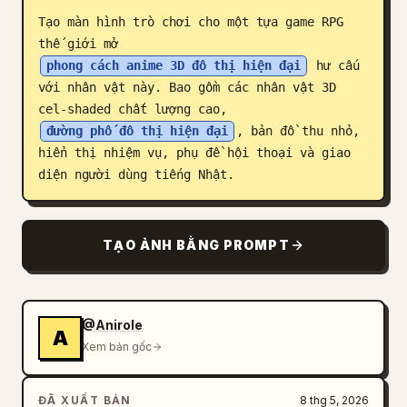
Tạo màn hình trò chơi cho một tựa game RPG 
Blog
thế giới mở 
phong cách anime 3D đô thị hiện đại
 hư cấu 
Cập nhật
với nhân vật này. Bao gồm các nhân vật 3D 
cel-shaded chất lượng cao, 
đường phố đô thị hiện đại
, bản đồ thu nhỏ, 
hiển thị nhiệm vụ, phụ đề hội thoại và giao 
diện người dùng tiếng Nhật.
TẠO ẢNH BẰNG PROMPT
@Anirole
A
Xem bản gốc
ĐÃ XUẤT BẢN
8 thg 5, 2026