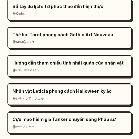
Sổ tay du lịch: Từ phác thảo đến hiện thực
@Karlos
Thẻ bài Tarot phong cách Gothic Art Nouveau
@ABM@AIArt
Hướng dẫn tham chiếu tính nhất quán của nhân vật
@Eris Create Lab
Nhân vật Leticia phong cách Halloween kỳ ảo
@レティシア・ノエル
Cựu mạo hiểm giả Tanker chuyển sang Pháp sư
@カーブミラー