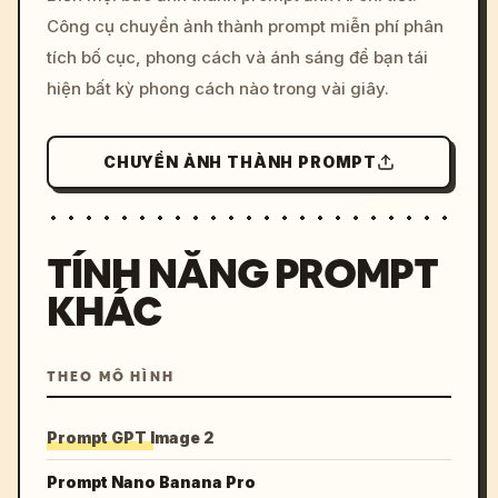
c, cyberpunk sunset, neon
Công cụ chuyển ảnh thành prompt miễn phí phân
colors, 8k --v 6.0
tích bố cục, phong cách và ánh sáng để bạn tái
hiện bất kỳ phong cách nào trong vài giây.
CHUYỂN ẢNH THÀNH PROMPT
TÍNH NĂNG PROMPT
KHÁC
THEO MÔ HÌNH
Prompt GPT Image 2
Prompt Nano Banana Pro