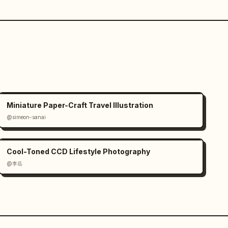
Miniature Paper-Craft Travel Illustration
@simeon-sanai
Cool-Toned CCD Lifestyle Photography
@李岳