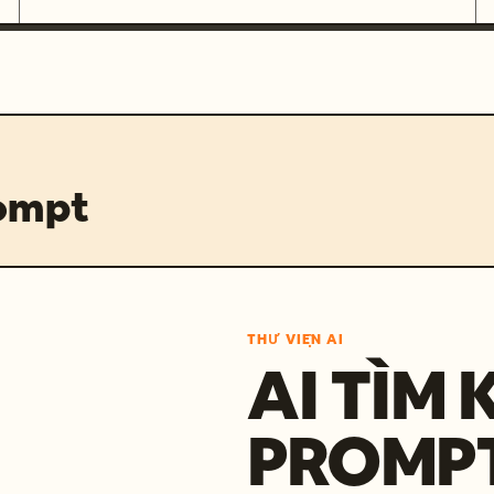
rompt
THƯ VIỆN AI
AI TÌM 
PROMP