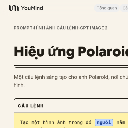
Tổng quan
Cá
YouMind
PROMPT
›
HÌNH ẢNH CÂU LỆNH
›
GPT IMAGE 2
Hiệu ứng Polaroi
Một câu lệnh sáng tạo cho ảnh Polaroid, nơi ch
hình.
CÂU LỆNH
Tạo một hình ảnh trong đó 
người
 nằm 