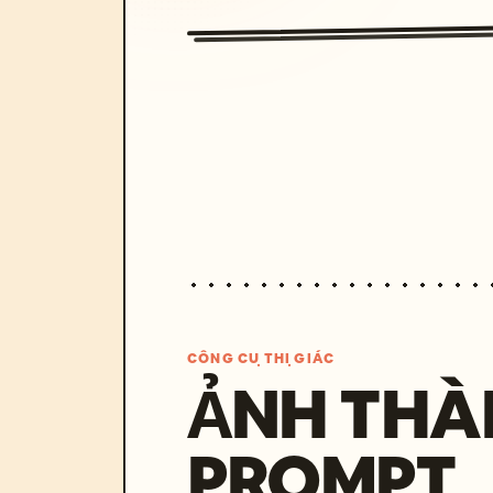
CÔNG CỤ THỊ GIÁC
ẢNH THÀ
PROMPT