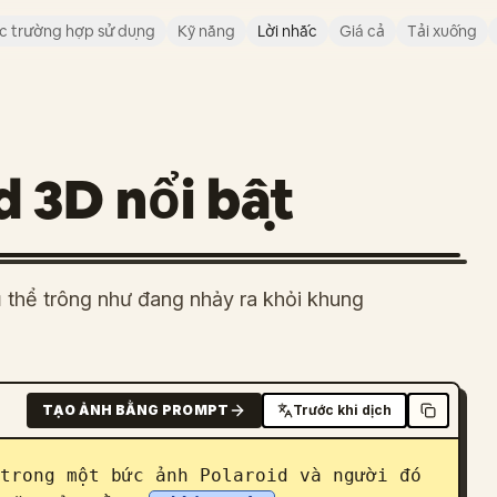
c trường hợp sử dụng
Kỹ năng
Lời nhắc
Giá cả
Tải xuống
d 3D nổi bật
ủ thể trông như đang nhảy ra khỏi khung
TẠO ẢNH BẰNG PROMPT
Trước khi dịch
trong một bức ảnh Polaroid và người đó 