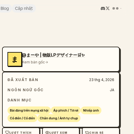
Blog
Cập nhật
@まーや | 物販LPデザイナー🛒✨
ま
Xem bản gốc
ĐÃ XUẤT BẢN
23 thg 4, 2026
NGÔN NGỮ GỐC
JA
DANH MỤC
Bài đăng trên mạng xã hội
Áp phích / Tờ rơi
Nhiếp ảnh
Cổ điển / Cổ điển
Chân dung / Ảnh tự chụp
LƯỢT THÍCH
LƯỢT XEM
CHIA SẺ