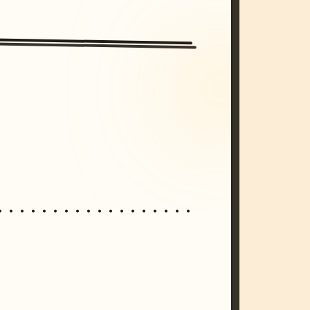
/imagine prompt: cinematic, cyberpunk s
unset, neon colors, 8k --v 6.0