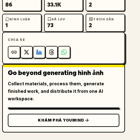
86
33.1K
2
BÌNH LUẬN
ĐÃ LƯU
TRÍCH DẪN
1
73
2
CHIA SẺ
Go beyond generating hình ảnh
Collect materials, process them, generate
finished work, and distribute it from one AI
workspace.
KHÁM PHÁ YOUMIND