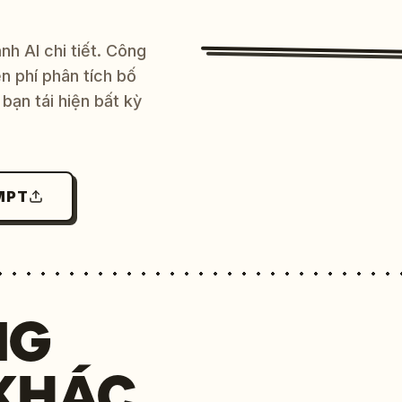
h AI chi tiết. Công
 phí phân tích bố
bạn tái hiện bất kỳ
MPT
NG
KHÁC