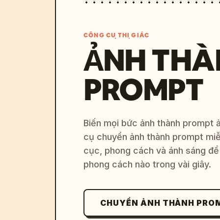
CÔNG CỤ THỊ GIÁC
ẢNH THÀ
PROMPT
Biến mọi bức ảnh thành prompt ản
cụ chuyển ảnh thành prompt miễn
cục, phong cách và ánh sáng để 
phong cách nào trong vài giây.
CHUYỂN ẢNH THÀNH PRO