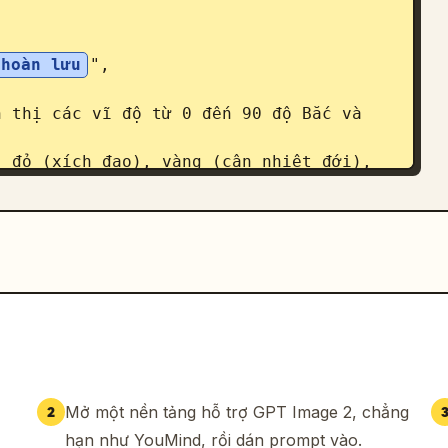
 hoàn lưu
",

ệt đới (Hoàn lưu Hadley)"],

Mở một nền tảng hỗ trợ GPT Image 2, chẳng
2
hạn như YouMind, rồi dán prompt vào.