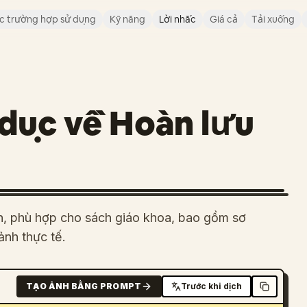
c trường hợp sử dụng
Kỹ năng
Lời nhắc
Giá cả
Tải xuống
 dục về Hoàn lưu
hần, phù hợp cho sách giáo khoa, bao gồm sơ
ảnh thực tế.
TẠO ẢNH BẰNG PROMPT
Trước khi dịch