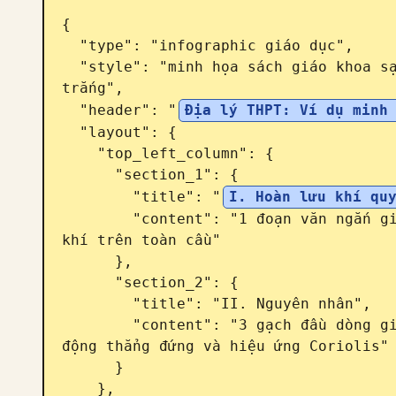
{

  "type": "infographic giáo dục",

  "style": "minh họa sách giáo khoa sạch sẽ, hiện đại, bảng màu xanh nhạt và 
trắng",

  "header": "
Địa lý THPT: Ví dụ minh
  "layout": {

    "top_left_column": {

      "section_1": {

        "title": "
I. Hoàn lưu khí qu
        "content": "1 đoạn văn ngắn giải thích về sự chuyển động của không 
khí trên toàn cầu"

      },

      "section_2": {

        "title": "II. Nguyên nhân",

        "content": "3 gạch đầu dòng giải thích về bức xạ mặt trời, chuyển 
động thẳng đứng và hiệu ứng Coriolis"

      }

    },
