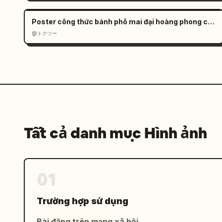
              "subtitle": "2 Gió Tây ôn đới ở vĩ độ trung bình",

              "images": "1 ảnh: cây cối bị gió thổi nghiêng trên bờ biển",

Poster công thức bánh phô mai đại hoàng phong cách Anime
              "text": "1 đoạn văn bản giải thích về gió Tây ôn đới"

@トクツー
            },

            {

              "subtitle": "3 Gió Đông cực",

              "images": "1 ảnh: núi tuyết",

              "text": "1 đoạn văn bản giải thích về gió Đông cực"

            }

          ]

        }

Tất cả danh mục Hình ảnh
      }

    },

    "footer": {

01
      "label": "
Tóm tắt:
",

      "icon": "lightbulb",

      "content": "1 câu tóm tắt về cơ chế khí hậu toàn cầu"

Trường hợp sử dụng
    }

  }

Bài đăng trên mạng xã hội