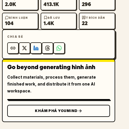
2.0K
413.1K
296
BÌNH LUẬN
ĐÃ LƯU
TRÍCH DẪN
104
1.4K
22
CHIA SẺ
Go beyond generating hình ảnh
Collect materials, process them, generate
finished work, and distribute it from one AI
workspace.
KHÁM PHÁ YOUMIND