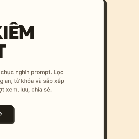
KIẾM
T
 chục nghìn prompt. Lọc
 gian, từ khóa và sắp xếp
ợt xem, lưu, chia sẻ.