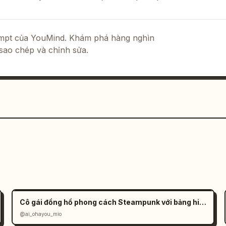
rompt của YouMind. Khám phá hàng nghìn
sao chép và chỉnh sửa.
ực tế
",

Cô gái đồng hồ phong cách Steampunk với bảng hiệu tiếng Nhật
@ai_ohayou_mio