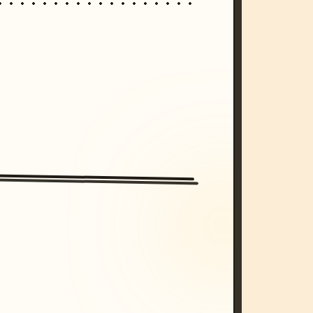
/imagine prompt: cinematic, cyberpunk s
unset, neon colors, 8k --v 6.0