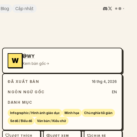
Blog
Cập nhật
@WY
W
Xem bản gốc
ĐÃ XUẤT BẢN
16 thg 4, 2026
NGÔN NGỮ GỐC
EN
DANH MỤC
Infographic / Hình ảnh giáo dục
Minh họa
Chủ nghĩa tối giản
Sơ đồ / Biểu đồ
Văn bản / Kiểu chữ
LƯỢT THÍCH
LƯỢT XEM
CHIA SẺ