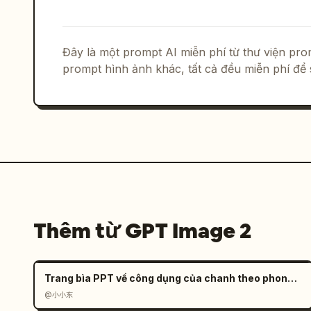
          "title": "Chú giải",

          "items": "3 loại mũi tên: đỏ (thăng), xanh dương (giáng), xanh lá 
(nằm ngang)"

        }

Đây là một prompt AI miễn phí từ thư viện p
      }

prompt hình ảnh khác, tất cả đều miễn phí để 
    },

    "bottom_row": {

      "section_4": {

        "title": "
IV. Ví dụ trong th
        "examples": {

          "count": 3,

          "items": [

            {

              "subtitle": "1 Xích đạo mưa nhiều, cận nhiệt đới có nhiều hoang 
Thêm từ GPT Image 2
mạc",

              "images": "2 ảnh: rừng mưa nhiệt đới và hoang mạc",

              "text": "2 đoạn văn bản giải thích về các kiểu khí hậu"

Trang bìa PPT về công dụng của chanh theo phong cách hiện đại
            },

@小小东
            {
