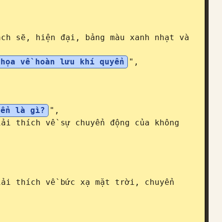
 họa về hoàn lưu khí quyển
",

yển là gì?
",
