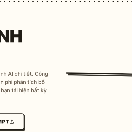
NH
h AI chi tiết. Công
 phí phân tích bố
bạn tái hiện bất kỳ
MPT