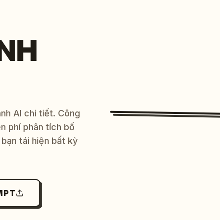
NH
h AI chi tiết. Công
 phí phân tích bố
bạn tái hiện bất kỳ
MPT