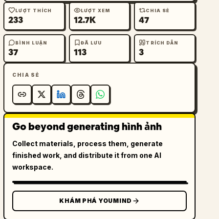
LƯỢT THÍCH
LƯỢT XEM
CHIA SẺ
233
12.7K
47
BÌNH LUẬN
ĐÃ LƯU
TRÍCH DẪN
37
113
3
CHIA SẺ
Go beyond generating hình ảnh
Collect materials, process them, generate
finished work, and distribute it from one AI
workspace.
KHÁM PHÁ YOUMIND