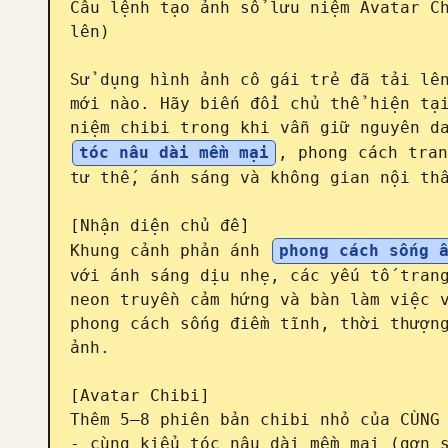
Câu lệnh tạo ảnh sổ lưu niệm Avatar Ch
lên)

Sử dụng hình ảnh cô gái trẻ đã tải lên
mới nào. Hãy biến đổi chủ thể hiện tại
niệm chibi trong khi vẫn giữ nguyên d
tóc nâu dài mềm mại
, phong cách tran
tư thế, ánh sáng và không gian nội thấ
[Nhận diện chủ đề]

Khung cảnh phản ánh 
phong cách sống 
với ánh sáng dịu nhẹ, các yếu tố trang
neon truyền cảm hứng và bàn làm việc v
phong cách sống điềm tĩnh, thời thượng
ảnh.

[Avatar Chibi]

Thêm 5–8 phiên bản chibi nhỏ của CÙNG 
- cùng kiểu tóc nâu dài mềm mại (gợn s