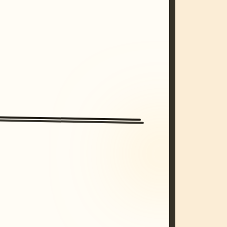
/imagine prompt: cinematic, cyberpunk s
unset, neon colors, 8k --v 6.0