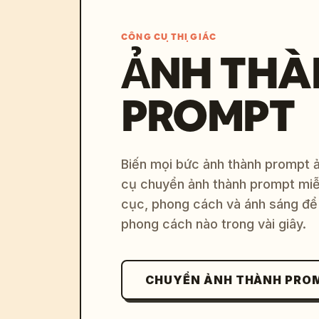
CÔNG CỤ THỊ GIÁC
ẢNH THÀ
PROMPT
Biến mọi bức ảnh thành prompt ản
cụ chuyển ảnh thành prompt miễn
cục, phong cách và ánh sáng để 
phong cách nào trong vài giây.
CHUYỂN ẢNH THÀNH PRO