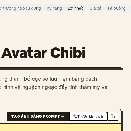
c trường hợp sử dụng
Kỹ năng
Lời nhắc
Giá cả
Tải xuống
Avatar Chibi
dung thành bố cục sổ lưu niệm bằng cách
ác hình vẽ nguệch ngoạc đầy tính thẩm mỹ và
TẠO ẢNH BẰNG PROMPT
Trước khi dịch