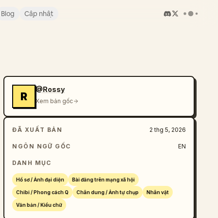
Blog
Cập nhật
@Rossy
R
Xem bản gốc
ĐÃ XUẤT BẢN
2 thg 5, 2026
NGÔN NGỮ GỐC
EN
DANH MỤC
Hồ sơ / Ảnh đại diện
Bài đăng trên mạng xã hội
Chibi / Phong cách Q
Chân dung / Ảnh tự chụp
Nhân vật
Văn bản / Kiểu chữ