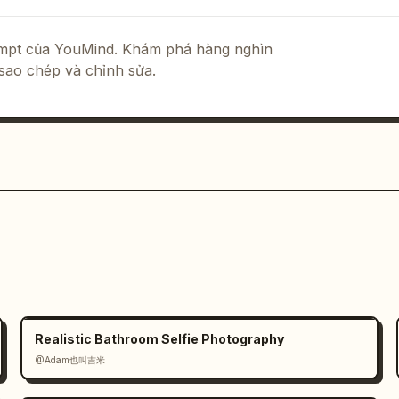
rompt của YouMind. Khám phá hàng nghìn
các cạnh và những khoảng trống

sao chép và chỉnh sửa.
h

lưu niệm tinh tế:

n

ới không khí đèn neon)

Realistic Bathroom Selfie Photography
@Adam也叫吉米