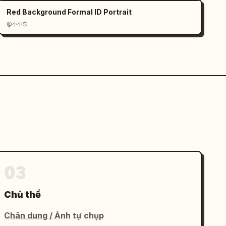
Red Background Formal ID Portrait
@小小东
03
Chủ thể
Chân dung / Ảnh tự chụp