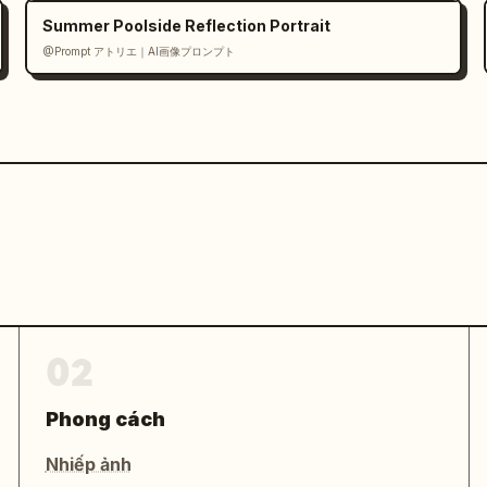
Summer Poolside Reflection Portrait
@Prompt アトリエ｜AI画像プロンプト
sáng nhẹ

g/vàng

02
ổi)

Phong cách
hình vẽ + văn bản

ộn xộn

Nhiếp ảnh