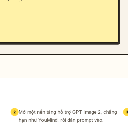
ợng cao

Mở một nền tảng hỗ trợ GPT Image 2, chẳng
2
hạn như YouMind, rồi dán prompt vào.