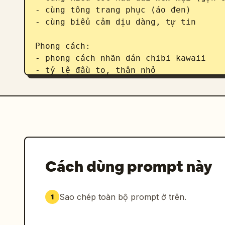
- cùng tông trang phục (áo đen)

- cùng biểu cảm dịu dàng, tự tin

Phong cách:

- phong cách nhãn dán chibi kawaii

- tỷ lệ đầu to, thân nhỏ

- đôi mắt biểu cảm dễ thương

- đổ bóng màu pastel mềm mại

- hoàn thiện nhãn dán sạch sẽ, chất lư
[Hành động của Chibi – không lặp lại]

- cầm cà phê

- làm việc trên máy tính xách tay

Cách dùng prompt này
- chụp ảnh selfie

- tư thế dựa người thư giãn

- tạo dáng chữ V

Sao chép toàn bộ prompt ở trên.
1
- tư thế suy nghĩ

- vươn vai / tư thế thư giãn
