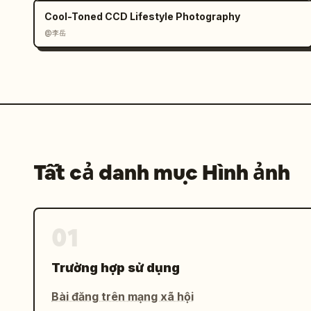
- "just me "

Cool-Toned CCD Lifestyle Photography
- "soft life"

@李岳
- "stay cozy"

- "little moments"

- "focus mode"

- "good vibes only"

- "create & grow"

- "be you "

Phong cách:

Tất cả danh mục Hình ảnh
- phông chữ viết tay

- văn bản màu trắng với hiệu ứng phát 
- làm nổi bật có chọn lọc bằng màu hồn
01
[Bố cục]

- Trọng tâm: cô gái thật (không thay đ
Trường hợp sử dụng
- Bao quanh bằng các nhãn dán chibi + 
- Giữ bố cục cân đối, sạch sẽ, không l
Bài đăng trên mạng xã hội