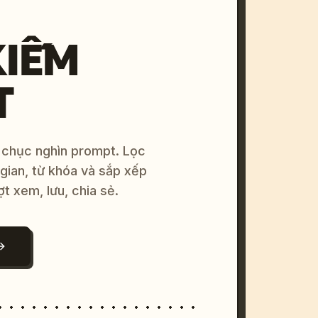
KIẾM
T
 chục nghìn prompt. Lọc
 gian, từ khóa và sắp xếp
ợt xem, lưu, chia sẻ.