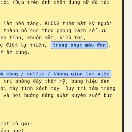
ibi (Dựa trên ảnh chân dung nữ đã tải 
 làm nền tảng. KHÔNG thêm bất kỳ người 
 thành bố cục theo phong cách sổ lưu 
anh tính, khuôn mặt, kiểu tóc, 
g điểm tự nhiên, 
trang phục màu đen
, 
t ấm cúng.

ấm cúng / selfie / không gian làm việc
 trí phòng đầy thẩm mỹ, bảng hiệu đèn 
ới máy tính xách tay. Duy trì tâm trạng 
 và hơi hướng năng suất xuyên suốt bức 
một cô gái:

óng nhẹ)
