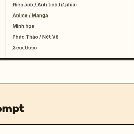
Điện ảnh / Ảnh tĩnh từ phim
kawaii, phong cách sống ấm cúng, ánh 
Anime / Manga
sáng nhẹ, chi tiết cao, thẩm mỹ 
Minh họa
Phác Thảo / Nét Vẽ
Xem thêm
t lượng cao, sẵn sàng cho mạng xã hội 
ương + hình vẽ nguệch ngoạc thẩm mỹ

 mặt do AI

rompt
n
