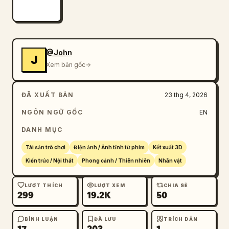
@John
J
Xem bản gốc
ĐÃ XUẤT BẢN
23 thg 4, 2026
NGÔN NGỮ GỐC
EN
DANH MỤC
Tài sản trò chơi
Điện ảnh / Ảnh tĩnh từ phim
Kết xuất 3D
Kiến trúc / Nội thất
Phong cảnh / Thiên nhiên
Nhân vật
LƯỢT THÍCH
LƯỢT XEM
CHIA SẺ
299
19.2K
50
BÌNH LUẬN
ĐÃ LƯU
TRÍCH DẪN
17
203
1