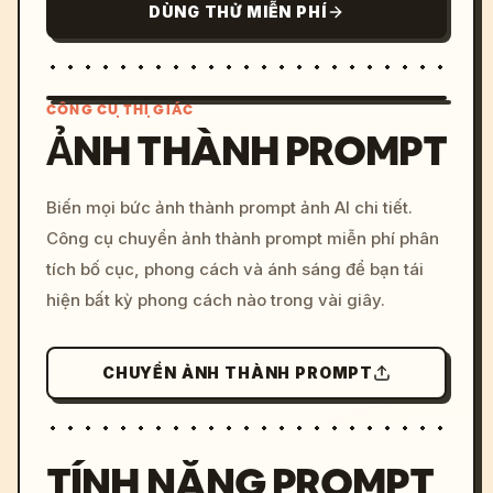
DÙNG THỬ MIỄN PHÍ
CÔNG CỤ THỊ GIÁC
ẢNH THÀNH PROMPT
/imagine prompt: cinemati
Biến mọi bức ảnh thành prompt ảnh AI chi tiết.
c, cyberpunk sunset, neon
Công cụ chuyển ảnh thành prompt miễn phí phân
colors, 8k --v 6.0
tích bố cục, phong cách và ánh sáng để bạn tái
hiện bất kỳ phong cách nào trong vài giây.
CHUYỂN ẢNH THÀNH PROMPT
TÍNH NĂNG PROMPT