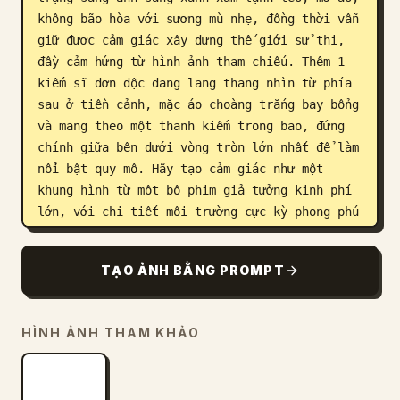
không bão hòa với sương mù nhẹ, đồng thời vẫn 
giữ được cảm giác xây dựng thế giới sử thi, 
đầy cảm hứng từ hình ảnh tham chiếu. Thêm 1 
kiếm sĩ đơn độc đang lang thang nhìn từ phía 
sau ở tiền cảnh, mặc áo choàng trắng bay bổng 
và mang theo một thanh kiếm trong bao, đứng 
chính giữa bên dưới vòng tròn lớn nhất để làm 
nổi bật quy mô. Hãy tạo cảm giác như một 
khung hình từ một bộ phim giả tưởng kinh phí 
lớn, với chi tiết môi trường cực kỳ phong phú 
và ngôn ngữ thị giác gắn kết được kế thừa từ 
hình ảnh tham chiếu.
TẠO ẢNH BẰNG PROMPT
HÌNH ẢNH THAM KHẢO