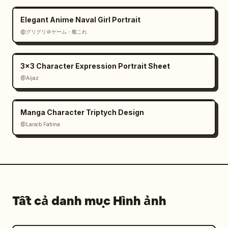
Elegant Anime Naval Girl Portrait
@グリグリ＠ゲーム・艦これ
3x3 Character Expression Portrait Sheet
@Aijaz
Manga Character Triptych Design
@Laraib Fatima‎
Tất cả danh mục Hình ảnh