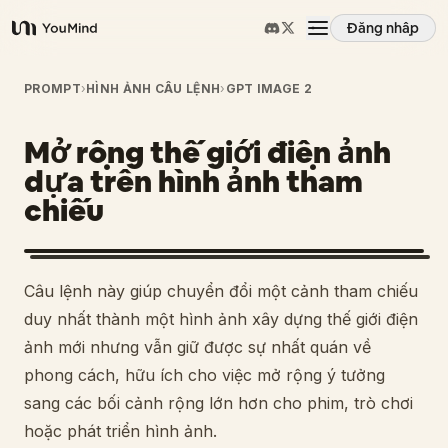
Đăng nhập
YouMind
Tổng quan
PROMPT
›
HÌNH ẢNH CÂU LỆNH
›
GPT IMAGE 2
Mở rộng thế giới điện ảnh
Các trường hợp sử dụng
dựa trên hình ảnh tham
chiếu
Kỹ năng
Lời nhắc
1
Câu lệnh này giúp chuyển đổi một cảnh tham chiếu
duy nhất thành một hình ảnh xây dựng thế giới điện
Giá cả
ảnh mới nhưng vẫn giữ được sự nhất quán về
phong cách, hữu ích cho việc mở rộng ý tưởng
sang các bối cảnh rộng lớn hơn cho phim, trò chơi
Tải xuống
hoặc phát triển hình ảnh.