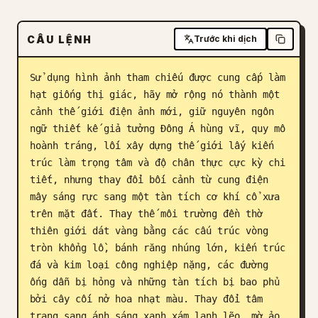
Blog
CÂU LỆNH
Trước khi dịch
Cập nhật
Sử dụng hình ảnh tham chiếu được cung cấp làm 
hạt giống thị giác, hãy mở rộng nó thành một 
cảnh thế giới điện ảnh mới, giữ nguyên ngôn 
ngữ thiết kế giả tưởng Đông Á hùng vĩ, quy mô 
hoành tráng, lối xây dựng thế giới lấy kiến 
trúc làm trọng tâm và độ chân thực cực kỳ chi 
tiết, nhưng thay đổi bối cảnh từ cung điện 
mây sáng rực sang một tàn tích cơ khí cổ xưa 
trên mặt đất. Thay thế môi trường đền thờ 
thiên giới dát vàng bằng các cấu trúc vòng 
tròn khổng lồ, bánh răng nhúng lớn, kiến trúc 
đá và kim loại công nghiệp nặng, các đường 
ống dẫn bị hỏng và những tàn tích bị bao phủ 
bởi cây cối nở hoa nhạt màu. Thay đổi tâm 
trạng sang ánh sáng xanh xám lạnh lẽo, mờ ảo, 