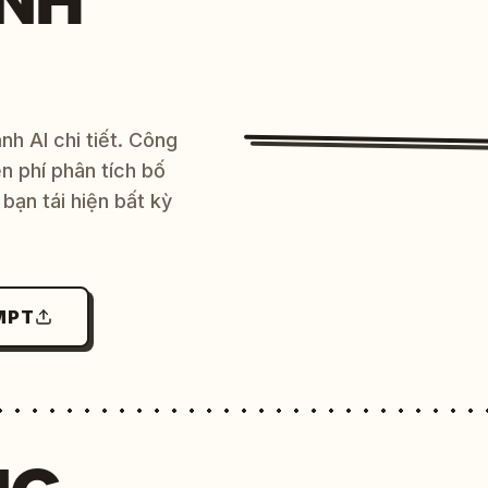
NH
h AI chi tiết. Công
 phí phân tích bố
bạn tái hiện bất kỳ
MPT