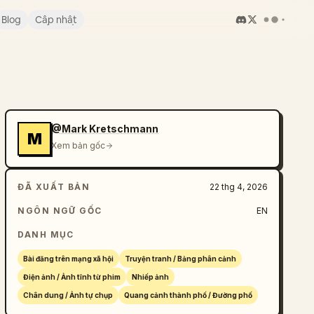
Blog
Cập nhật
@Mark Kretschmann
M
Xem bản gốc
ĐÃ XUẤT BẢN
22 thg 4, 2026
NGÔN NGỮ GỐC
EN
DANH MỤC
Bài đăng trên mạng xã hội
Truyện tranh / Bảng phân cảnh
Điện ảnh / Ảnh tĩnh từ phim
Nhiếp ảnh
Chân dung / Ảnh tự chụp
Quang cảnh thành phố / Đường phố