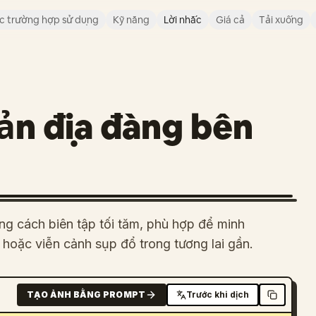
c trường hợp sử dụng
Kỹ năng
Lời nhắc
Giá cả
Tải xuống
ản địa đàng bên
g cách biên tập tối tăm, phù hợp để minh
ị hoặc viễn cảnh sụp đổ trong tương lai gần.
TẠO ẢNH BẰNG PROMPT
Trước khi dịch