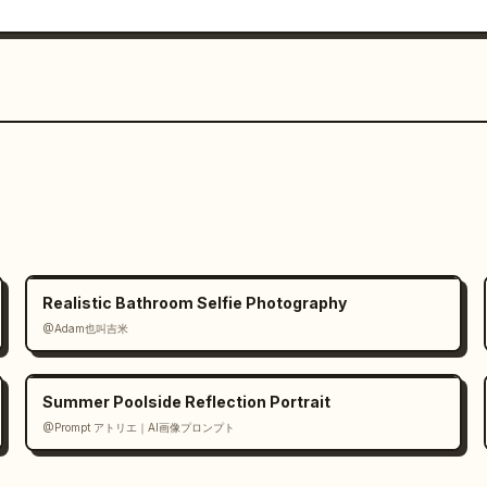
Realistic Bathroom Selfie Photography
@Adam也叫吉米
Summer Poolside Reflection Portrait
@Prompt アトリエ｜AI画像プロンプト