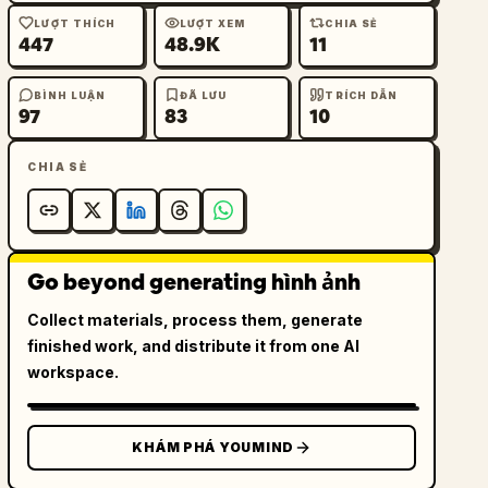
LƯỢT THÍCH
LƯỢT XEM
CHIA SẺ
447
48.9K
11
BÌNH LUẬN
ĐÃ LƯU
TRÍCH DẪN
97
83
10
CHIA SẺ
Go beyond generating hình ảnh
Collect materials, process them, generate
finished work, and distribute it from one AI
workspace.
KHÁM PHÁ YOUMIND