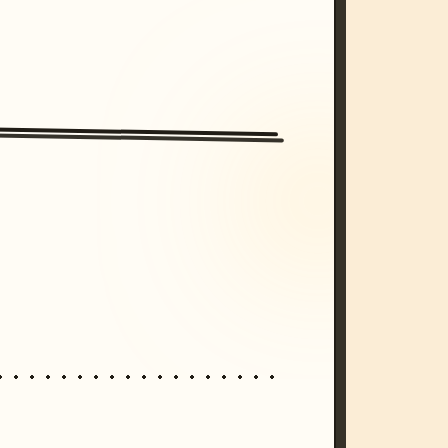
/imagine prompt: cinematic, cyberpunk s
unset, neon colors, 8k --v 6.0