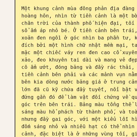
Một khung cảnh mùa đông phản địa đàng 
hoàng hôn, nhìn từ tiền cảnh là một bờ
chân trời của thành phố hiện đại, tối 
sổ ấm áp nhỏ bé. Ở tiền cảnh bên trái,
xoăn đen ngồi ở góc nhìn ba phần tư, k
đích bởi một hình chữ nhật mềm mại, ta
mặc một chiếc váy ren đen cao cổ xuyên
xảo, đeo khuyên tai dài và mang vẻ đẹp
cô ẩm ướt, đóng băng và đầy rác thải, 
tiền cảnh bên phải và các mảnh vụn nằm
bên kia dòng nước băng giá ở trung cản
lớn đã cũ kỹ chứa đầy tuyết, nổi bật 
đứng gần đó để làm vật đối chứng về qu
góc trên bên trái. Bảng màu tổng thể l
sáng màu hổ phách từ thành phố, và toà
nhưng đầy gai góc, với một kiểu lỗi hì
đốm sáng nhỏ và nhiễu hạt có thể nhìn 
cảnh, đặc biệt là ở những vùng tối, gi