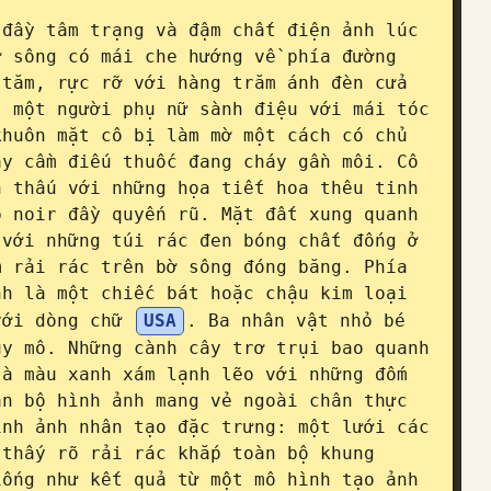
đầy tâm trạng và đậm chất điện ảnh lúc 
 sông có mái che hướng về phía đường 
tăm, rực rỡ với hàng trăm ánh đèn cửa 
 một người phụ nữ sành điệu với mái tóc 
huôn mặt cô bị làm mờ một cách có chủ 
y cầm điếu thuốc đang cháy gần môi. Cô 
 thấu với những họa tiết hoa thêu tinh 
 noir đầy quyến rũ. Mặt đất xung quanh 
với những túi rác đen bóng chất đống ở 
 rải rác trên bờ sông đóng băng. Phía 
h là một chiếc bát hoặc chậu kim loại 
với dòng chữ 
USA
. Ba nhân vật nhỏ bé 
y mô. Những cành cây trơ trụi bao quanh 
à màu xanh xám lạnh lẽo với những đốm 
n bộ hình ảnh mang vẻ ngoài chân thực 
nh ảnh nhân tạo đặc trưng: một lưới các 
thấy rõ rải rác khắp toàn bộ khung 
ống như kết quả từ một mô hình tạo ảnh 