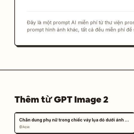
    }

  },

  "layout": {

    "bottom_navigation_bar": {

Đây là một prompt AI miễn phí từ thư viện p
      "style": "biểu ngữ màu trắng với các góc trên được bo tròn",

prompt hình ảnh khác, tất cả đều miễn phí để 
      "count": 3,

      "items": [

        { "icon": "camera", "label": "Ảnh đẹp" },

        { "icon": "fork and spoon", "label": "Khám phá ẩm thực" },

        { "icon": "suitcase", "label": "Du lịch nước ngoài dễ dàng" }

      ]

    }

  }

}
Thêm từ GPT Image 2
Chân dung phụ nữ trong chiếc váy lụa đỏ dưới ánh nắng
@Aqsa