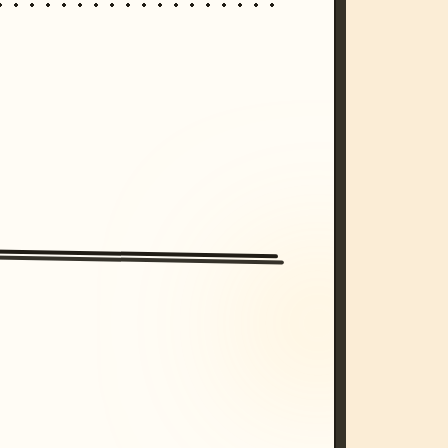
/imagine prompt: cinematic, cyberpunk s
unset, neon colors, 8k --v 6.0