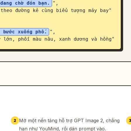
 đang chờ đón bạn.
",

o bước xuống phố.
",

, tâm hồn cũng trở nên nhẹ nhàng.
",

đến >
",

Mở một nền tảng hỗ trợ GPT Image 2, chẳng
2
hạn như YouMind, rồi dán prompt vào.