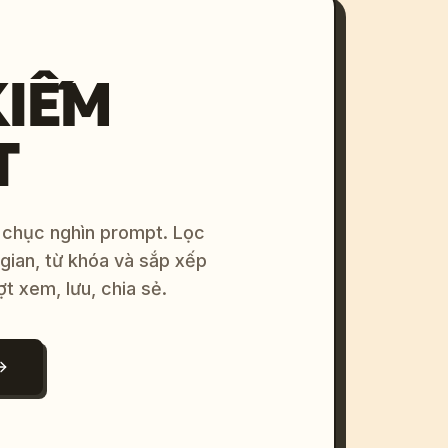
KIẾM
T
 chục nghìn prompt. Lọc
 gian, từ khóa và sắp xếp
ợt xem, lưu, chia sẻ.