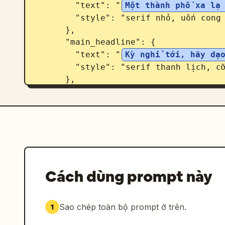
        "text": "
Một thành phố xa lạ
        "style": "serif nhỏ, uốn cong theo đường kẻ cùng biểu tượng máy bay"

      },

      "main_headline": {

        "text": "
Kỳ nghỉ tới, hãy dạ
        "style": "serif thanh lịch, cỡ lớn, phối màu nâu, xanh dương và hồng"

      },

      "subtitle": {

        "text": "
Dạo bước trên những con đường lát đá
        "style": "serif cỡ trung, được bao quanh bởi các đường trang trí cổ 
điển"

      }

    },

Cách dùng prompt này
    "call_to_action": {

      "button_text": "
Tìm kiếm điểm 
      "style": "nút hình viên thuốc màu đỏ với viền đôi màu vàng, đặt chính 
Sao chép toàn bộ prompt ở trên.
1
giữa bên dưới văn bản"
