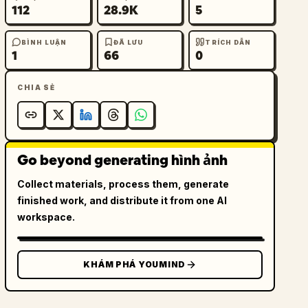
112
28.9K
5
BÌNH LUẬN
ĐÃ LƯU
TRÍCH DẪN
1
66
0
CHIA SẺ
Go beyond generating hình ảnh
Collect materials, process them, generate
finished work, and distribute it from one AI
workspace.
KHÁM PHÁ YOUMIND