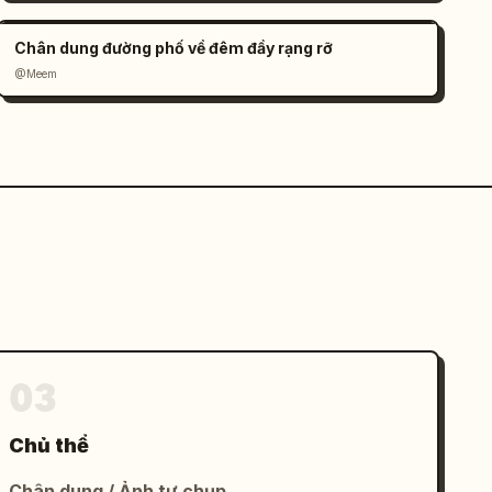
Chân dung đường phố về đêm đầy rạng rỡ
@Meem
03
Chủ thể
Chân dung / Ảnh tự chụp