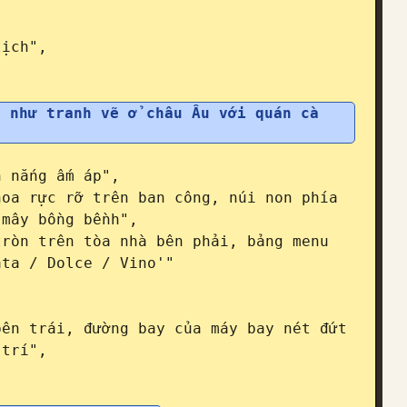
 như tranh vẽ ở châu Âu với quán cà 
mây bồng bềnh",

ta / Dolce / Vino'"

trí",
