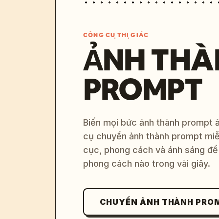
CÔNG CỤ THỊ GIÁC
ẢNH THÀ
PROMPT
Biến mọi bức ảnh thành prompt ản
cụ chuyển ảnh thành prompt miễn
cục, phong cách và ánh sáng để 
phong cách nào trong vài giây.
CHUYỂN ẢNH THÀNH PRO