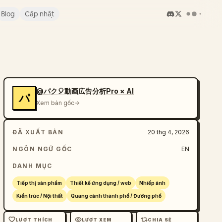
Blog
Cập nhật
@パク🎈動画広告分析Pro × AI
パ
Xem bản gốc
ĐÃ XUẤT BẢN
20 thg 4, 2026
NGÔN NGỮ GỐC
EN
DANH MỤC
Tiếp thị sản phẩm
Thiết kế ứng dụng / web
Nhiếp ảnh
Kiến trúc / Nội thất
Quang cảnh thành phố / Đường phố
LƯỢT THÍCH
LƯỢT XEM
CHIA SẺ