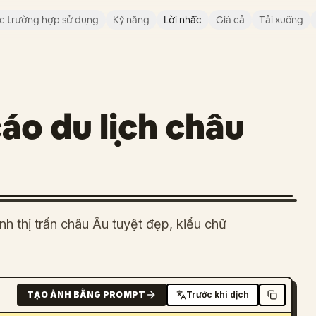
c trường hợp sử dụng
Kỹ năng
Lời nhắc
Giá cả
Tải xuống
áo du lịch châu
nh thị trấn châu Âu tuyệt đẹp, kiểu chữ
TẠO ẢNH BẰNG PROMPT
Trước khi dịch