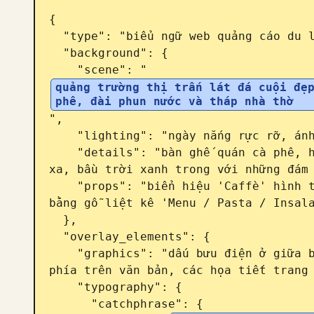
{

  "type": "biểu ngữ web quảng cáo du lịch",

  "background": {

    "scene": "
quảng trường thị trấn lát đá cuội đẹp
phê, đài phun nước và tháp nhà thờ
",

    "lighting": "ngày nắng rực rỡ, ánh nắng ấm áp",

    "details": "bàn ghế quán cà phê, hoa rực rỡ trên ban công, núi non phía 
xa, bầu trời xanh trong với những đám 
    "props": "biển hiệu 'Caffè' hình tròn trên tòa nhà bên phải, bảng menu 
bằng gỗ liệt kê 'Menu / Pasta / Insala
  },

  "overlay_elements": {

    "graphics": "dấu bưu điện ở giữa bên trái, đường bay của máy bay nét đứt 
phía trên văn bản, các họa tiết trang 
    "typography": {

      "catchphrase": {
