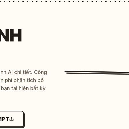
NH
h AI chi tiết. Công
 phí phân tích bố
bạn tái hiện bất kỳ
MPT