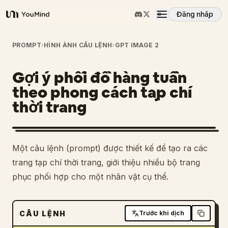
Đăng nhập
YouMind
Tổng quan
PROMPT
›
HÌNH ẢNH CÂU LỆNH
›
GPT IMAGE 2
Gợi ý phối đồ hàng tuần
Các trường hợp sử dụng
theo phong cách tạp chí
thời trang
Kỹ năng
Lời nhắc
1
Một câu lệnh (prompt) được thiết kế để tạo ra các
trang tạp chí thời trang, giới thiệu nhiều bộ trang
Giá cả
phục phối hợp cho một nhân vật cụ thể.
Tải xuống
CÂU LỆNH
Trước khi dịch