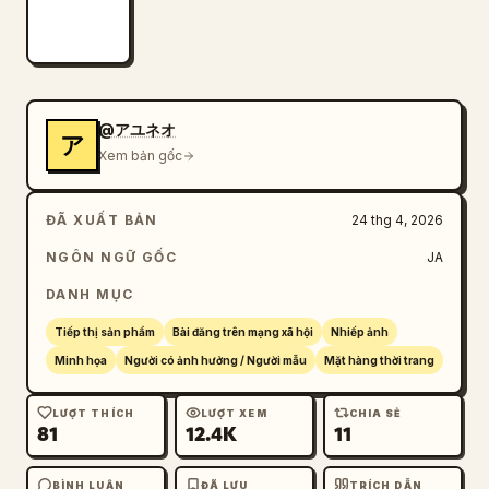
@アユネオ
ア
Xem bản gốc
ĐÃ XUẤT BẢN
24 thg 4, 2026
NGÔN NGỮ GỐC
JA
DANH MỤC
Tiếp thị sản phẩm
Bài đăng trên mạng xã hội
Nhiếp ảnh
Minh họa
Người có ảnh hưởng / Người mẫu
Mặt hàng thời trang
LƯỢT THÍCH
LƯỢT XEM
CHIA SẺ
81
12.4K
11
BÌNH LUẬN
ĐÃ LƯU
TRÍCH DẪN