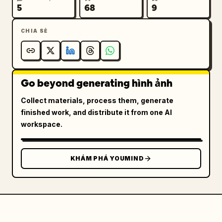
5
68
9
CHIA SẺ
Go beyond generating hình ảnh
Collect materials, process them, generate
finished work, and distribute it from one AI
workspace.
KHÁM PHÁ YOUMIND