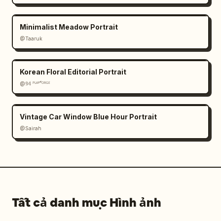
Minimalist Meadow Portrait
@Taaruk
Korean Floral Editorial Portrait
@𝟡𝟜 ᴾᴸᴬʸᶠᴼᴿᴳᴱ
Vintage Car Window Blue Hour Portrait
@Sairah
Tất cả danh mục Hình ảnh