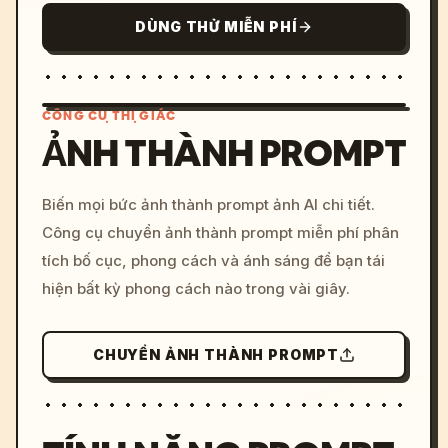
DÙNG THỬ MIỄN PHÍ
CÔNG CỤ THỊ GIÁC
ẢNH THÀNH PROMPT
/imagine prompt: cinemati
Biến mọi bức ảnh thành prompt ảnh AI chi tiết.
c, cyberpunk sunset, neon
Công cụ chuyển ảnh thành prompt miễn phí phân
colors, 8k --v 6.0
tích bố cục, phong cách và ánh sáng để bạn tái
hiện bất kỳ phong cách nào trong vài giây.
CHUYỂN ẢNH THÀNH PROMPT