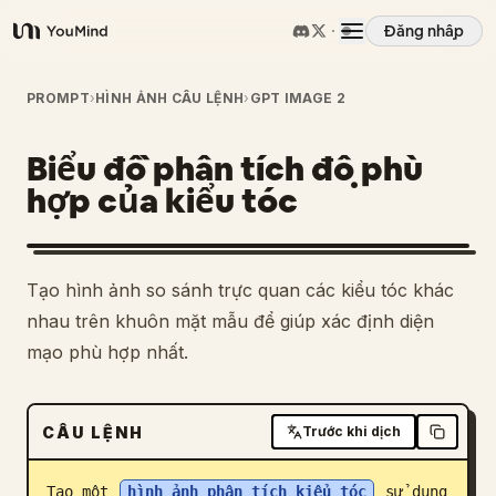
Đăng nhập
YouMind
Tổng quan
PROMPT
›
HÌNH ẢNH CÂU LỆNH
›
GPT IMAGE 2
Biểu đồ phân tích độ phù
Các trường hợp sử dụng
hợp của kiểu tóc
Kỹ năng
Tạo hình ảnh so sánh trực quan các kiểu tóc khác
Lời nhắc
nhau trên khuôn mặt mẫu để giúp xác định diện
mạo phù hợp nhất.
Giá cả
CÂU LỆNH
Trước khi dịch
Tải xuống
Tạo một 
hình ảnh phân tích kiểu tóc
 sử dụng 