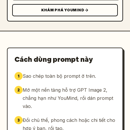
KHÁM PHÁ YOUMIND
Cách dùng prompt này
Sao chép toàn bộ prompt ở trên.
1
Mở một nền tảng hỗ trợ GPT Image 2,
2
chẳng hạn như YouMind, rồi dán prompt
vào.
Đổi chủ thể, phong cách hoặc chi tiết cho
3
hợp ý bạn, rồi tạo.