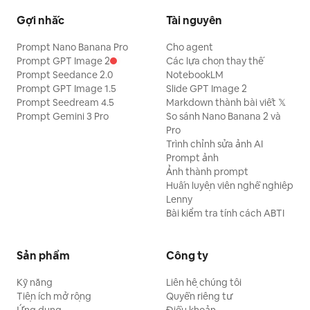
Gợi nhắc
Tài nguyên
Prompt Nano Banana Pro
Cho agent
Prompt GPT Image 2
Các lựa chọn thay thế
Prompt Seedance 2.0
NotebookLM
Prompt GPT Image 1.5
Slide GPT Image 2
Prompt Seedream 4.5
Markdown thành bài viết 𝕏
Prompt Gemini 3 Pro
So sánh Nano Banana 2 và
Pro
Trình chỉnh sửa ảnh AI
Prompt ảnh
Ảnh thành prompt
Huấn luyện viên nghề nghiệp
Lenny
Bài kiểm tra tính cách ABTI
Sản phẩm
Công ty
Kỹ năng
Liên hệ chúng tôi
Tiện ích mở rộng
Quyền riêng tư