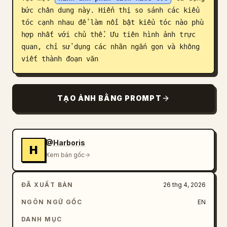
bức chân dung này. Hiển thị so sánh các kiểu 
Blog
tóc cạnh nhau để làm nổi bật kiểu tóc nào phù 
hợp nhất với chủ thể. Ưu tiên hình ảnh trực 
Cập nhật
quan, chỉ sử dụng các nhãn ngắn gọn và không 
viết thành đoạn văn
TẠO ẢNH BẰNG PROMPT
@Harboris
H
Xem bản gốc
ĐÃ XUẤT BẢN
26 thg 4, 2026
NGÔN NGỮ GỐC
EN
DANH MỤC