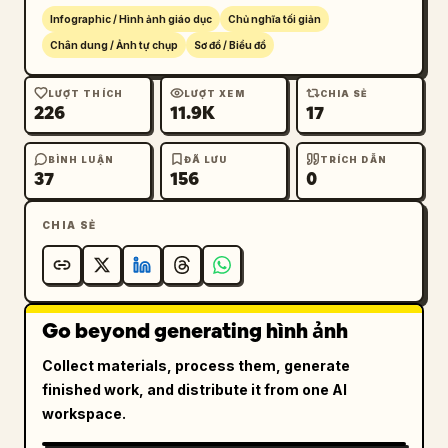
Infographic / Hình ảnh giáo dục
Chủ nghĩa tối giản
Chân dung / Ảnh tự chụp
Sơ đồ / Biểu đồ
LƯỢT THÍCH
LƯỢT XEM
CHIA SẺ
226
11.9K
17
BÌNH LUẬN
ĐÃ LƯU
TRÍCH DẪN
37
156
0
CHIA SẺ
Go beyond generating hình ảnh
Collect materials, process them, generate
finished work, and distribute it from one AI
workspace.