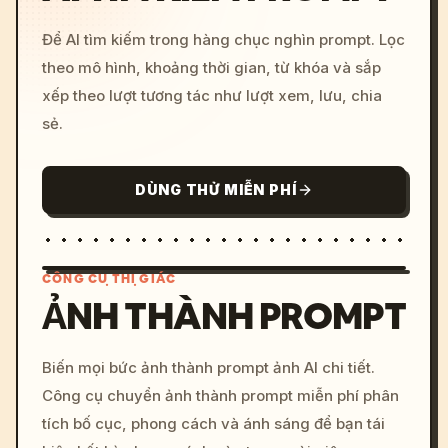
Để AI tìm kiếm trong hàng chục nghìn prompt. Lọc
theo mô hình, khoảng thời gian, từ khóa và sắp
xếp theo lượt tương tác như lượt xem, lưu, chia
sẻ.
DÙNG THỬ MIỄN PHÍ
CÔNG CỤ THỊ GIÁC
ẢNH THÀNH PROMPT
/imagine prompt: cinemati
Biến mọi bức ảnh thành prompt ảnh AI chi tiết.
c, cyberpunk sunset, neon
Công cụ chuyển ảnh thành prompt miễn phí phân
colors, 8k --v 6.0
tích bố cục, phong cách và ánh sáng để bạn tái