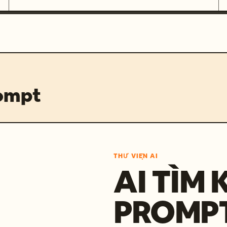
rompt
THƯ VIỆN AI
AI TÌM 
PROMP