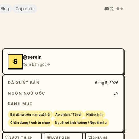
Blog
Cập nhật
@serein
S
Xem bản gốc
ĐÃ XUẤT BẢN
6 thg 5, 2026
NGÔN NGỮ GỐC
EN
DANH MỤC
Bài đăng trên mạng xã hội
Áp phích / Tờ rơi
Nhiếp ảnh
Chân dung / Ảnh tự chụp
Người có ảnh hưởng / Người mẫu
LƯỢT THÍCH
LƯỢT XEM
CHIA SẺ