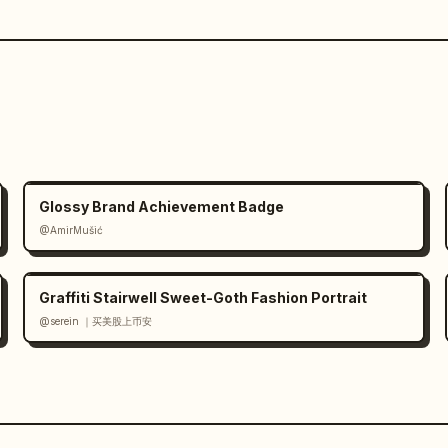
Glossy Brand Achievement Badge
@AmirMušić
Graffiti Stairwell Sweet-Goth Fashion Portrait
@serein ｜买美股上币安