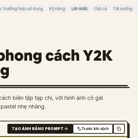
c trường hợp sử dụng
Kỹ năng
Lời nhắc
Giá cả
Tải xuống
 phong cách Y2K
ng
ch biên tập tạp chí, với hình ảnh cô gái
pastel nhẹ nhàng.
TẠO ẢNH BẰNG PROMPT
Trước khi dịch