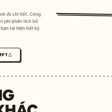
h AI chi tiết. Công
 phí phân tích bố
bạn tái hiện bất kỳ
MPT
NG
KHÁC