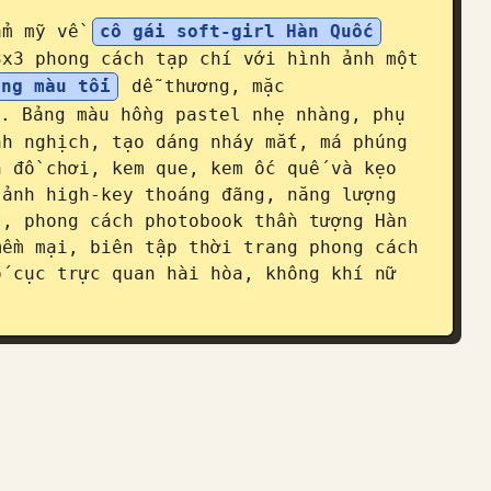
ẩm mỹ về 
cô gái soft-girl Hàn Quốc
3x3 phong cách tạp chí với hình ảnh một 
óng màu tối
 dễ thương, mặc 
. Bảng màu hồng pastel nhẹ nhàng, phụ 
h nghịch, tạo dáng nháy mắt, má phúng 
 đồ chơi, kem que, kem ốc quế và kẹo 
ảnh high-key thoáng đãng, năng lượng 
, phong cách photobook thần tượng Hàn 
ềm mại, biên tập thời trang phong cách 
 cục trực quan hài hòa, không khí nữ 