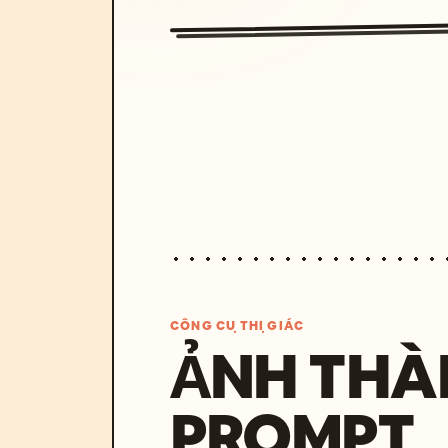
CÔNG CỤ THỊ GIÁC
ẢNH THÀ
PROMPT