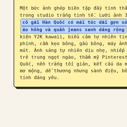
Một bức ảnh ghép biên tập đầy tính th
trong studio trắng tinh tế. Lưới ảnh 
cô gái Hàn Quốc có mái tóc dài gợn s
áo hồng và quần jeans xanh dáng rộng
kiện Y2K kawaii, biểu cảm tự nhiên tin
phính, cầm kẹo bông, gấu bông, máy ảnh
mút. Ánh sáng tự nhiên dịu nhẹ, nhiếp 
trẻ trung ngọt ngào, thẩm mỹ Pinterest
Quốc, nền trắng tối giản, kết cấu da m
mơ mộng, dễ thương nhưng sành điệu, bố
tính đáng yêu.