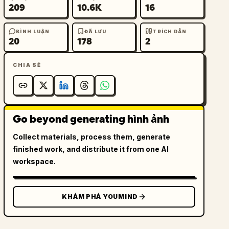
209
10.6K
16
BÌNH LUẬN
ĐÃ LƯU
TRÍCH DẪN
20
178
2
CHIA SẺ
Go beyond generating hình ảnh
Collect materials, process them, generate
finished work, and distribute it from one AI
workspace.
KHÁM PHÁ YOUMIND