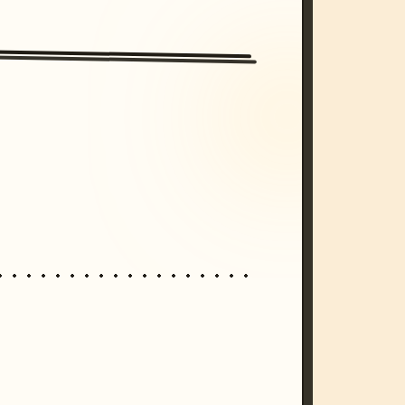
/imagine prompt: cinematic, cyberpunk s
unset, neon colors, 8k --v 6.0