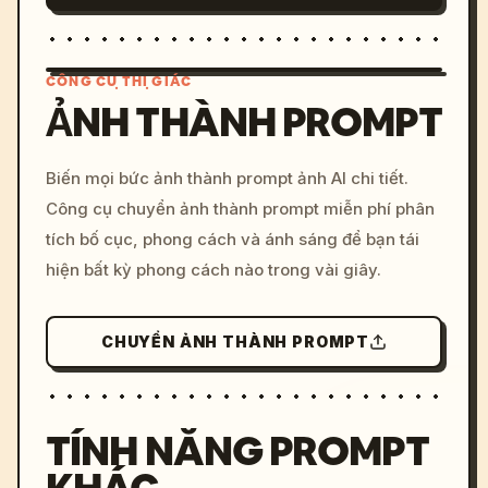
CÔNG CỤ THỊ GIÁC
ẢNH THÀNH PROMPT
/imagine prompt: cinemati
Biến mọi bức ảnh thành prompt ảnh AI chi tiết.
c, cyberpunk sunset, neon
Công cụ chuyển ảnh thành prompt miễn phí phân
colors, 8k --v 6.0
tích bố cục, phong cách và ánh sáng để bạn tái
hiện bất kỳ phong cách nào trong vài giây.
CHUYỂN ẢNH THÀNH PROMPT
TÍNH NĂNG PROMPT