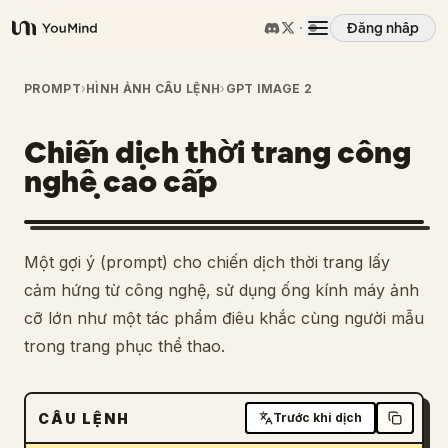
Đăng nhập
YouMind
Tổng quan
PROMPT
›
HÌNH ẢNH CÂU LỆNH
›
GPT IMAGE 2
Chiến dịch thời trang công
Các trường hợp sử dụng
nghệ cao cấp
Kỹ năng
Một gợi ý (prompt) cho chiến dịch thời trang lấy
Lời nhắc
cảm hứng từ công nghệ, sử dụng ống kính máy ảnh
cỡ lớn như một tác phẩm điêu khắc cùng người mẫu
trong trang phục thể thao.
Giá cả
Tải xuống
CÂU LỆNH
Trước khi dịch