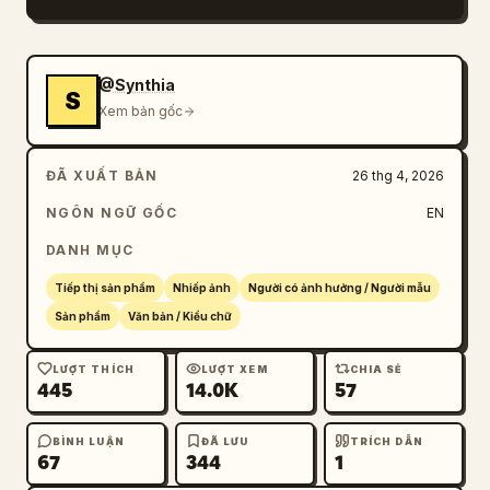
@Synthia
S
Xem bản gốc
ĐÃ XUẤT BẢN
26 thg 4, 2026
NGÔN NGỮ GỐC
EN
DANH MỤC
Tiếp thị sản phẩm
Nhiếp ảnh
Người có ảnh hưởng / Người mẫu
Sản phẩm
Văn bản / Kiểu chữ
LƯỢT THÍCH
LƯỢT XEM
CHIA SẺ
445
14.0K
57
BÌNH LUẬN
ĐÃ LƯU
TRÍCH DẪN
67
344
1