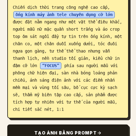
Chiến dịch thời trang công nghệ cao cấp, 
Blog
ống kính máy ảnh tele chuyên dụng cỡ lớn
được đặt nằm ngang như một vật thể điêu khắc, 
Cập nhật
người mẫu nữ mặc quần short trắng và áo crop 
top ôm sát ngồi đầy tự tin trên ống kính, một 
chân co, một chân duỗi xuống dưới, tóc đuôi 
ngựa gọn gàng, tư thế thể thao nhưng vẫn 
thanh lịch, nền studio tối giản, kiểu chữ in 
đậm cỡ lớn 
“FOCUS”
 phía sau người mẫu với 
phông chữ hiện đại, sàn nhà bóng loáng phản 
chiếu, ánh sáng điện ảnh với các điểm nhấn 
mềm mại và vùng tối sâu, bố cục cực kỳ sạch 
sẽ, thẩm mỹ biên tập cao cấp, sản phẩm được 
tích hợp tự nhiên với tư thế của người mẫu, 
chi tiết sắc nét, 1:1
TẠO ẢNH BẰNG PROMPT