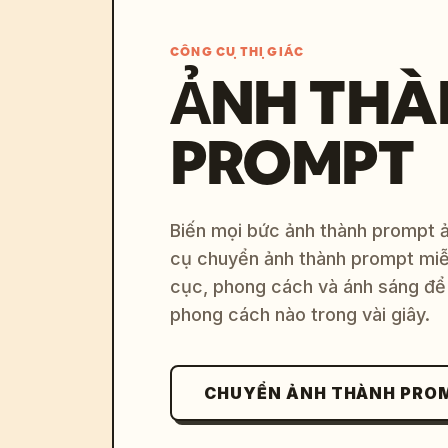
CÔNG CỤ THỊ GIÁC
ẢNH THÀ
PROMPT
Biến mọi bức ảnh thành prompt ản
cụ chuyển ảnh thành prompt miễn
cục, phong cách và ánh sáng để 
phong cách nào trong vài giây.
CHUYỂN ẢNH THÀNH PRO