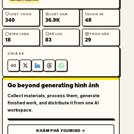
LƯỢT THÍCH
LƯỢT XEM
CHIA SẺ
340
36.9K
48
BÌNH LUẬN
ĐÃ LƯU
TRÍCH DẪN
18
83
29
CHIA SẺ
Go beyond generating hình ảnh
Collect materials, process them, generate
finished work, and distribute it from one AI
workspace.
KHÁM PHÁ YOUMIND