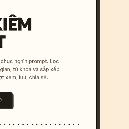
KIẾM
T
 chục nghìn prompt. Lọc
 gian, từ khóa và sắp xếp
ợt xem, lưu, chia sẻ.