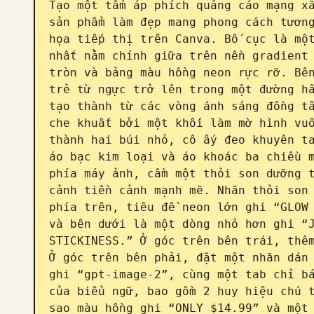
Tạo một tấm áp phích quảng cáo mạng xã
sản phẩm làm đẹp mang phong cách tương
họa tiếp thị trên Canva. Bố cục là một
nhất nằm chính giữa trên nền gradient 
tròn và bảng màu hồng neon rực rỡ. Bên
trẻ từ ngực trở lên trong một đường hầ
tạo thành từ các vòng ánh sáng đồng tâ
che khuất bởi một khối làm mờ hình vuô
thành hai búi nhỏ, cô ấy đeo khuyên ta
áo bạc kim loại và áo khoác ba chiều m
phía máy ảnh, cầm một thỏi son dưỡng t
cảnh tiền cảnh mạnh mẽ. Nhãn thỏi son 
phía trên, tiêu đề neon lớn ghi “GLOW 
và bên dưới là một dòng nhỏ hơn ghi “J
STICKINESS.” Ở góc trên bên trái, thêm
Ở góc trên bên phải, đặt một nhãn dán 
ghi “gpt-image-2”, cùng một tab chỉ bá
của biểu ngữ, bao gồm 2 huy hiệu chú t
sao màu hồng ghi “ONLY $14.99” và một 