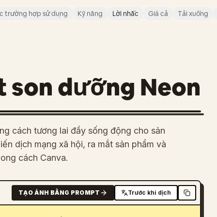
c trường hợp sử dụng
Kỹ năng
Lời nhắc
Giá cả
Tải xuống
t son dưỡng Neon
g cách tương lai đầy sống động cho sản
iến dịch mạng xã hội, ra mắt sản phẩm và
phong cách Canva.
TẠO ẢNH BẰNG PROMPT
Trước khi dịch