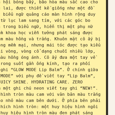
 hội bóng bẩy, bão hòa màu sắc cao cho 
 lai, được thiết kế giống như một đồ 
 biểu ngữ quảng cáo màn hình rộng duy 
từ lục lam sang tím, với các góc bo 
 trong biểu ngữ, hiển thị một phụ nữ 
m khoa học viễn tưởng phát sáng được 
m màu hồng và trắng. Khuôn mặt cô ấy bị 
ng mềm mại, nhưng mái tóc được tạo kiểu 
i vòng, vòng cổ dạng chuỗi nhiều lớp, 
àu hồng óng ánh. Cô ấy đưa một tay về 
rong suốt gần ống kính, tạo ra phối 
ghi “GLOW MODE Lip Balm”. Ở chính giữa 
MODE” với phụ đề viết tay “Lip Balm”, 
UICY SHINE. HYDRATING CARE. ZERO 
 một ghi chú neon viết tay ghi “NEW!”. 
hình tròn màu cam với văn bản màu trắng 
o nhỏ màu cam bên dưới. Ở phía bên phải 
hích hình tròn: một huy hiệu hình ngôi 
huy hiệu hình tròn màu đen phát sáng 