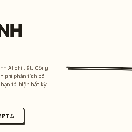
NH
h AI chi tiết. Công
 phí phân tích bố
bạn tái hiện bất kỳ
MPT