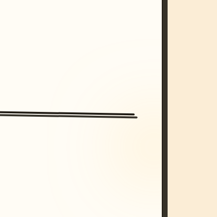
/imagine prompt: cinematic, cyberpunk s
unset, neon colors, 8k --v 6.0