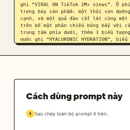
ghi “VIRAL ON TikTok 2M+ views”. Ở phí
trưng bày sản phẩm: một thỏi son dưỡng
cạnh, và một quả đào cắt lát cùng một 
trên bề mặt phản chiếu bóng bẩy với cá
trung tâm phía dưới, thêm 3 biểu tượng
nước ghi “HYALURONIC HYDRATION”, biểu 
và biểu tượng chú thỏ ghi “100% VEGAN 
bên trong biểu ngữ, thêm một chồng dọc
nền tảng và tên người dùng: TikTok với
“@LunaBeatty”, và Snapchat với “@LunaG
phát sáng, và bên cạnh là văn bản viết
chỉ về phía mã QR. Bên ngoài biểu ngữ 
tròn màu xanh mòng két nghiêng ghi “Ca
Cách dùng prompt này
bay giấy màu xanh mòng két gần đó. Thê
ống kính, hiệu ứng tỏa sáng (bloom), á
cách thiết kế quảng cáo chuyên nghiệp 
Sao chép toàn bộ prompt ở trên.
1
phẩm thương mại sắc nét và thiết kế đ