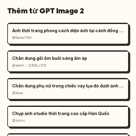
Thêm từ GPT Image 2
Ảnh thời trang phong cách điện ảnh tại cánh đồng muối đầy tâm trạng
@Nailai7981
Chân dung gối ôm buổi sáng ấm áp
@serein ｜买美股上币安
Chân dung phụ nữ trong chiếc váy lụa đỏ dưới ánh nắng
@Aqsa
Chụp ảnh studio thời trang cao cấp Hàn Quốc
@Johnn