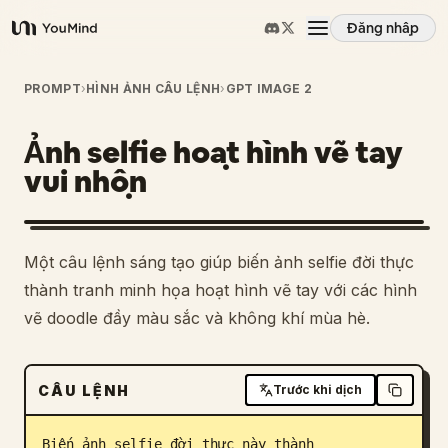
Đăng nhập
YouMind
Tổng quan
PROMPT
›
HÌNH ẢNH CÂU LỆNH
›
GPT IMAGE 2
Ảnh selfie hoạt hình vẽ tay
Các trường hợp sử dụng
vui nhộn
Kỹ năng
1
Một câu lệnh sáng tạo giúp biến ảnh selfie đời thực
Lời nhắc
thành tranh minh họa hoạt hình vẽ tay với các hình
vẽ doodle đầy màu sắc và không khí mùa hè.
Giá cả
CÂU LỆNH
Trước khi dịch
Tải xuống
Biến ảnh selfie đời thực này thành 