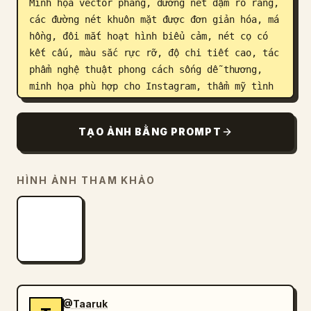
Minh họa vector phẳng, đường nét đậm rõ ràng, 
các đường nét khuôn mặt được đơn giản hóa, má 
hồng, đôi mắt hoạt hình biểu cảm, nét cọ có 
kết cấu, màu sắc rực rỡ, độ chi tiết cao, tác 
phẩm nghệ thuật phong cách sống dễ thương, 
minh họa phù hợp cho Instagram, thẩm mỹ tình 
yêu ấm áp, poster doodle hiện đại, tâm trạng 
vui vẻ.

TẠO ẢNH BẰNG PROMPT
Bố cục:

- Góc chụp selfie từ trên cao

HÌNH ẢNH THAM KHẢO
- Cặp đôi ở vị trí trung tâm

- Nhìn rõ ốc quế kem

- Giữ nguyên mũ lưỡi trai xanh lá và kính râm 
đen

- Các hình vẽ doodle trang trí lấp đầy nền 
một cách hài hòa

- Nền trắng sạch sẽ
@Taaruk