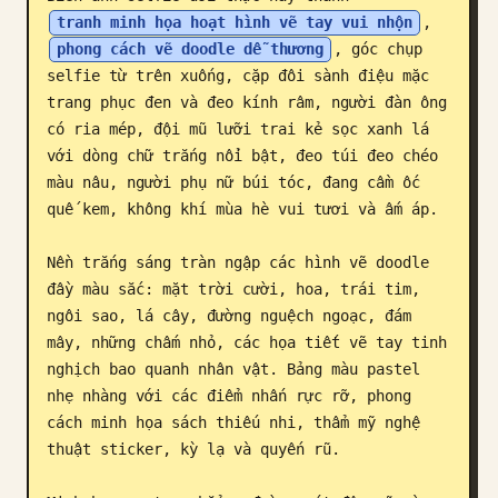
tranh minh họa hoạt hình vẽ tay vui nhộn
, 
Blog
phong cách vẽ doodle dễ thương
, góc chụp 
selfie từ trên xuống, cặp đôi sành điệu mặc 
Cập nhật
trang phục đen và đeo kính râm, người đàn ông 
có ria mép, đội mũ lưỡi trai kẻ sọc xanh lá 
với dòng chữ trắng nổi bật, đeo túi đeo chéo 
màu nâu, người phụ nữ búi tóc, đang cầm ốc 
quế kem, không khí mùa hè vui tươi và ấm áp.

Nền trắng sáng tràn ngập các hình vẽ doodle 
đầy màu sắc: mặt trời cười, hoa, trái tim, 
ngôi sao, lá cây, đường nguệch ngoạc, đám 
mây, những chấm nhỏ, các họa tiết vẽ tay tinh 
nghịch bao quanh nhân vật. Bảng màu pastel 
nhẹ nhàng với các điểm nhấn rực rỡ, phong 
cách minh họa sách thiếu nhi, thẩm mỹ nghệ 
thuật sticker, kỳ lạ và quyến rũ.
