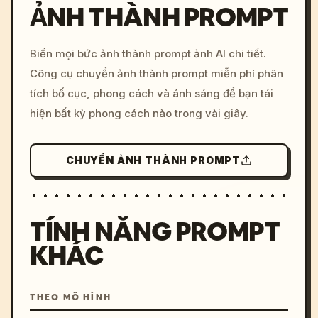
ẢNH THÀNH PROMPT
/imagine prompt: cinemati
Biến mọi bức ảnh thành prompt ảnh AI chi tiết.
c, cyberpunk sunset, neon
Công cụ chuyển ảnh thành prompt miễn phí phân
colors, 8k --v 6.0
tích bố cục, phong cách và ánh sáng để bạn tái
hiện bất kỳ phong cách nào trong vài giây.
CHUYỂN ẢNH THÀNH PROMPT
TÍNH NĂNG PROMPT
KHÁC
THEO MÔ HÌNH