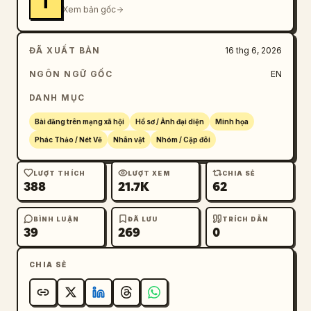
T
Xem bản gốc
ĐÃ XUẤT BẢN
16 thg 6, 2026
NGÔN NGỮ GỐC
EN
DANH MỤC
Bài đăng trên mạng xã hội
Hồ sơ / Ảnh đại diện
Minh họa
Phác Thảo / Nét Vẽ
Nhân vật
Nhóm / Cặp đôi
LƯỢT THÍCH
LƯỢT XEM
CHIA SẺ
388
21.7K
62
BÌNH LUẬN
ĐÃ LƯU
TRÍCH DẪN
39
269
0
CHIA SẺ