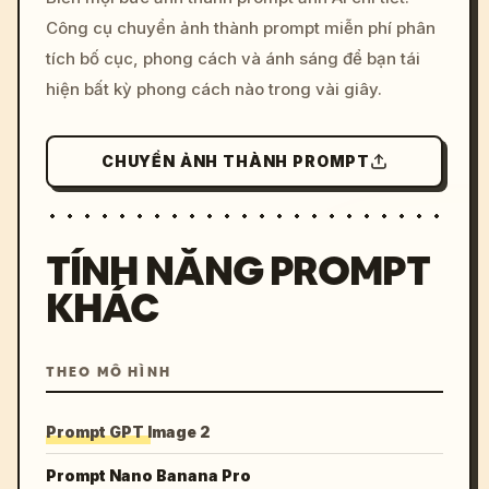
c, cyberpunk sunset, neon
Công cụ chuyển ảnh thành prompt miễn phí phân
colors, 8k --v 6.0
tích bố cục, phong cách và ánh sáng để bạn tái
hiện bất kỳ phong cách nào trong vài giây.
CHUYỂN ẢNH THÀNH PROMPT
TÍNH NĂNG PROMPT
KHÁC
THEO MÔ HÌNH
Prompt GPT Image 2
Prompt Nano Banana Pro