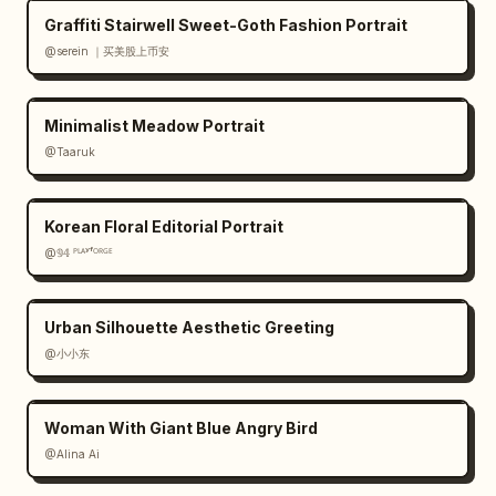
Graffiti Stairwell Sweet-Goth Fashion Portrait
@serein ｜买美股上币安
Minimalist Meadow Portrait
@Taaruk
Korean Floral Editorial Portrait
@𝟡𝟜 ᴾᴸᴬʸᶠᴼᴿᴳᴱ
Urban Silhouette Aesthetic Greeting
@小小东
Woman With Giant Blue Angry Bird
@Alina Ai