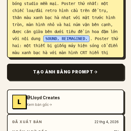
bóng studio mềm mại. Poster thứ nhất: một 
chiếc loa/đài retro hình cầu trên đế trụ, 
thân màu xanh bạc hà nhạt với mặt trước hình 
tròn, màn hình nhỏ và hai núm vặn bên cạnh, 
được căn giữa bên dưới tiêu đề in hoa đậm lớn 
với nội dung 
SOUND, REIMAGINED.
. Poster thứ 
hai: một thiết bị giống máy hiện sóng cổ điển 
màu xanh bạc hà với màn hình CRT hiển thị 
dạng sóng, các núm vặn và công tắc màu bạc 
cùng chân đế kim loại, được căn giữa bên dưới 
TẠO ẢNH BẰNG PROMPT
tiêu đề in hoa đậm với nội dung 
WAVEFORM
. 
Poster thứ ba: một chiếc máy ghi âm/boombox 
cassette cầm tay nhỏ gọn màu xanh bạc hà có 
tay cầm, cửa sổ băng cassette phía trước, các 
@Lloyd Creates
L
nút bấm, lưới loa và núm vặn màu bạc, được 
Xem bản gốc
căn giữa bên dưới tiêu đề in hoa đậm với nội 
dung 
ANALOG STILL HITS.
. Mỗi poster bao gồm 
ĐÃ XUẤT BẢN
22 thg 4, 2026
các dòng chữ siêu nhỏ, nhãn hiệu giả và các 
biểu tượng chân trang theo phong cách quảng 