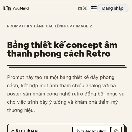
Đăng nhập
YouMind
Tổng quan
PROMPT
›
HÌNH ẢNH CÂU LỆNH
›
GPT IMAGE 2
Bảng thiết kế concept âm
Các trường hợp sử dụng
thanh phong cách Retro
Kỹ năng
Prompt này tạo ra một bảng thiết kế đầy phong
Lời nhắc
cách, kết hợp một ảnh tham chiếu analog với ba
poster sản phẩm công nghệ retro đồng bộ, phục vụ
cho việc trình bày ý tưởng và khám phá thẩm mỹ
Giá cả
thương hiệu.
Tải xuống
CÂU LỆNH
Trước khi dịch