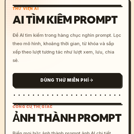
THƯ VIỆN AI
AI TÌM KIẾM PROMPT
Để AI tìm kiếm trong hàng chục nghìn prompt. Lọc
theo mô hình, khoảng thời gian, từ khóa và sắp
xếp theo lượt tương tác như lượt xem, lưu, chia
sẻ.
DÙNG THỬ MIỄN PHÍ
CÔNG CỤ THỊ GIÁC
ẢNH THÀNH PROMPT
/imagine prompt: cinemati
Biến mọi bức ảnh thành prompt ảnh AI chi tiết.