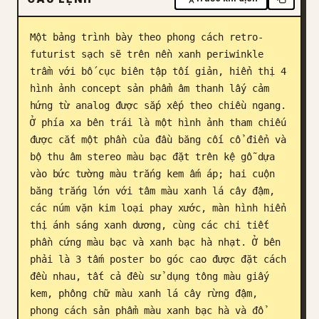
Blog
Một bảng trình bày theo phong cách retro-
futurist sạch sẽ trên nền xanh periwinkle 
Cập nhật
trầm với bố cục biên tập tối giản, hiển thị 4 
hình ảnh concept sản phẩm âm thanh lấy cảm 
hứng từ analog được sắp xếp theo chiều ngang. 
Ở phía xa bên trái là một hình ảnh tham chiếu 
được cắt một phần của đầu băng cối cổ điển và 
bộ thu âm stereo màu bạc đặt trên kệ gỗ dựa 
vào bức tường màu trắng kem ấm áp; hai cuộn 
băng trắng lớn với tâm màu xanh lá cây đậm, 
các núm vặn kim loại phay xước, màn hình hiển 
thị ánh sáng xanh dương, cùng các chi tiết 
phần cứng màu bạc và xanh bạc hà nhạt. Ở bên 
phải là 3 tấm poster bo góc cao được đặt cách 
đều nhau, tất cả đều sử dụng tông màu giấy 
kem, phông chữ màu xanh lá cây rừng đậm, 
phong cách sản phẩm màu xanh bạc hà và đổ 