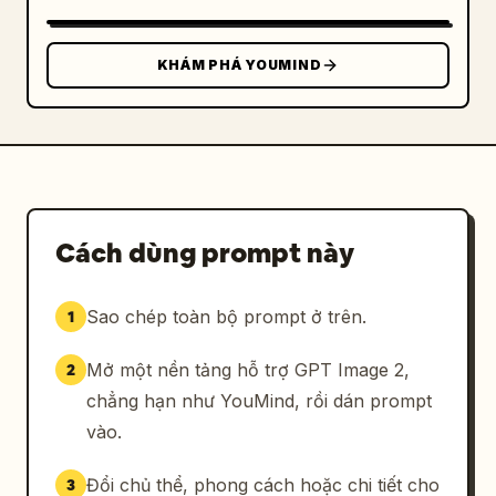
        "朋友 (với huy hiệu đỏ '2')",

        "nút cộng trung tâm trong hình vuông 
bo góc",

KHÁM PHÁ YOUMIND
        "消息 (với huy hiệu đỏ '5')",

        "我"

      ]

    }

  }

}
Cách dùng prompt này
Sao chép toàn bộ prompt ở trên.
1
Mở một nền tảng hỗ trợ GPT Image 2,
2
chẳng hạn như YouMind, rồi dán prompt
vào.
Đổi chủ thể, phong cách hoặc chi tiết cho
3