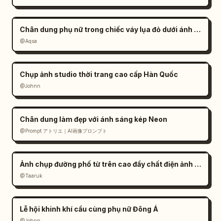
Chân dung phụ nữ trong chiếc váy lụa đỏ dưới ánh nắng
@Aqsa
Chụp ảnh studio thời trang cao cấp Hàn Quốc
@Johnn
Chân dung làm đẹp với ánh sáng kép Neon
@Prompt アトリエ｜AI画像プロンプト
Ảnh chụp đường phố từ trên cao đầy chất điện ảnh của một cặp đôi
@Taaruk
Lễ hội khinh khí cầu cùng phụ nữ Đông Á
@Johnn