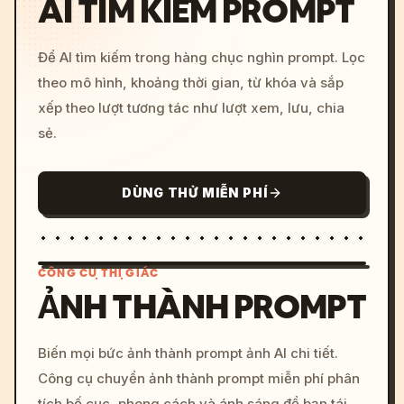
AI TÌM KIẾM PROMPT
Để AI tìm kiếm trong hàng chục nghìn prompt. Lọc
theo mô hình, khoảng thời gian, từ khóa và sắp
xếp theo lượt tương tác như lượt xem, lưu, chia
sẻ.
DÙNG THỬ MIỄN PHÍ
CÔNG CỤ THỊ GIÁC
ẢNH THÀNH PROMPT
/imagine prompt: cinemati
Biến mọi bức ảnh thành prompt ảnh AI chi tiết.
c, cyberpunk sunset, neon
Công cụ chuyển ảnh thành prompt miễn phí phân
colors, 8k --v 6.0
tích bố cục, phong cách và ánh sáng để bạn tái