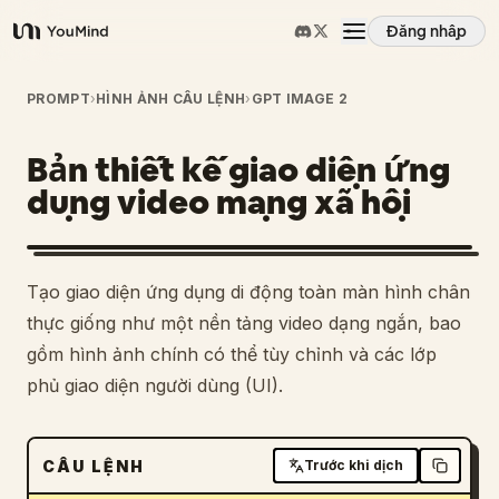
Đăng nhập
YouMind
Tổng quan
PROMPT
›
HÌNH ẢNH CÂU LỆNH
›
GPT IMAGE 2
Bản thiết kế giao diện ứng
Các trường hợp sử dụng
dụng video mạng xã hội
Kỹ năng
Tạo giao diện ứng dụng di động toàn màn hình chân
Lời nhắc
thực giống như một nền tảng video dạng ngắn, bao
gồm hình ảnh chính có thể tùy chỉnh và các lớp
phủ giao diện người dùng (UI).
Giá cả
Tải xuống
CÂU LỆNH
Trước khi dịch