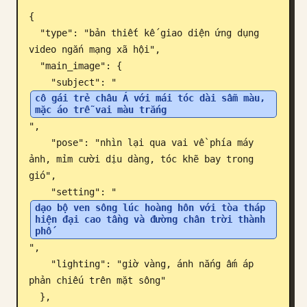
{

Blog
  "type": "bản thiết kế giao diện ứng dụng 
video ngắn mạng xã hội",

Cập nhật
  "main_image": {

    "subject": "
cô gái trẻ châu Á với mái tóc dài sẫm màu, 
mặc áo trễ vai màu trắng
",

    "pose": "nhìn lại qua vai về phía máy 
ảnh, mỉm cười dịu dàng, tóc khẽ bay trong 
gió",

    "setting": "
dạo bộ ven sông lúc hoàng hôn với tòa tháp 
hiện đại cao tầng và đường chân trời thành 
phố
",

    "lighting": "giờ vàng, ánh nắng ấm áp 
phản chiếu trên mặt sông"

  },
