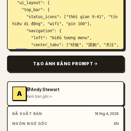
  "ui_layout": {

    "top_bar": {

      "status_icons": ["thời gian 9:41", "tín 
hiệu di động", "wifi", "pin 100"],

      "navigation": {

        "left": "biểu tượng menu",

        "center_tabs": ["经验", "团购", "关注", 
"
推荐
"],

        "right": "biểu tượng tìm kiếm"

TẠO ẢNH BẰNG PROMPT
      }

    },

    "right_sidebar": {

      "count": 6,

@Andy Stewart
A
      "elements": [

Xem bản gốc
        "ảnh đại diện với nút cộng màu hồng",

        "biểu tượng trái tim với văn bản 
ĐÃ XUẤT BẢN
16 thg 4, 2026
'23.6万'",

        "biểu tượng bong bóng chat với văn 
NGÔN NGỮ GỐC
EN
bản '1.6万'",
