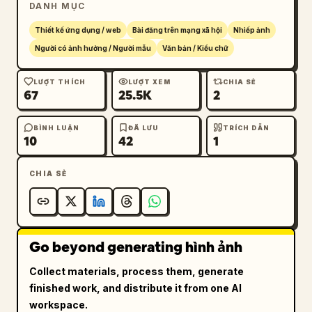
DANH MỤC
        "biểu tượng ngôi sao với văn bản '2.8
万'",

Thiết kế ứng dụng / web
Bài đăng trên mạng xã hội
Nhiếp ảnh
        "biểu tượng mũi tên chia sẻ với văn 
Người có ảnh hưởng / Người mẫu
Văn bản / Kiểu chữ
bản '3.7万'",

        "biểu tượng đĩa nhạc đang xoay"

LƯỢT THÍCH
LƯỢT XEM
CHIA SẺ
67
25.5K
2
      ]

    },

    "bottom_left_overlay": {

BÌNH LUẬN
ĐÃ LƯU
TRÍCH DẪN
10
42
1
      "username": "
@小鹿的日常
",

      "caption": "
CHIA SẺ
吹着晚风，看着日落，这一刻好治愈~ 🌅
",

      "audio_track": "🎵 原声 @小鹿的日常创作的
原声"

    },

Go beyond generating hình ảnh
    "bottom_navigation_bar": {

      "count": 5,

Collect materials, process them, generate
      "tabs": [

finished work, and distribute it from one AI
        "首页",

workspace.