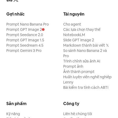
Gợi nhắc
Tài nguyên
Prompt Nano Banana Pro
Cho agent
Prompt GPT Image 2
Các lựa chọn thay thế
Prompt Seedance 2.0
NotebookLM
Prompt GPT Image 1.5
Slide GPT Image 2
Prompt Seedream 4.5
Markdown thành bài viết 𝕏
Prompt Gemini 3 Pro
So sánh Nano Banana 2 và
Pro
Trình chỉnh sửa ảnh AI
Prompt ảnh
Ảnh thành prompt
Huấn luyện viên nghề nghiệp
Lenny
Bài kiểm tra tính cách ABTI
Sản phẩm
Công ty
Kỹ năng
Liên hệ chúng tôi