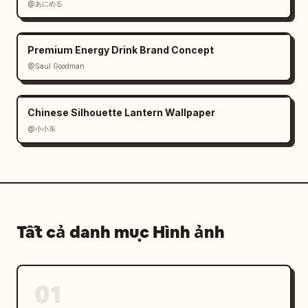
@あにめる
Premium Energy Drink Brand Concept
@Saul Goodman
Chinese Silhouette Lantern Wallpaper
@小小东
Tất cả danh mục Hình ảnh
01