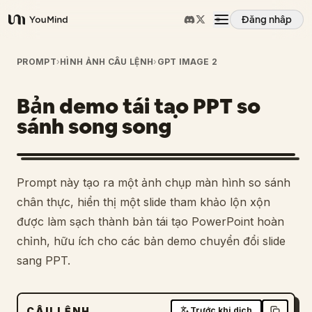
Đăng nhập
YouMind
Tổng quan
PROMPT
›
HÌNH ẢNH CÂU LỆNH
›
GPT IMAGE 2
Bản demo tái tạo PPT so
Các trường hợp sử dụng
sánh song song
Kỹ năng
1
Prompt này tạo ra một ảnh chụp màn hình so sánh
Lời nhắc
chân thực, hiển thị một slide tham khảo lộn xộn
được làm sạch thành bản tái tạo PowerPoint hoàn
chỉnh, hữu ích cho các bản demo chuyển đổi slide
Giá cả
sang PPT.
Tải xuống
CÂU LỆNH
Trước khi dịch