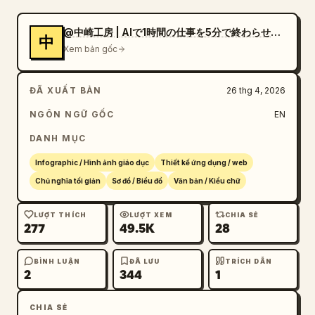
@中崎工房 | AIで1時間の仕事を5分で終わらせる人
中
Xem bản gốc
ĐÃ XUẤT BẢN
26 thg 4, 2026
NGÔN NGỮ GỐC
EN
DANH MỤC
Infographic / Hình ảnh giáo dục
Thiết kế ứng dụng / web
Chủ nghĩa tối giản
Sơ đồ / Biểu đồ
Văn bản / Kiểu chữ
LƯỢT THÍCH
LƯỢT XEM
CHIA SẺ
277
49.5K
28
BÌNH LUẬN
ĐÃ LƯU
TRÍCH DẪN
2
344
1
CHIA SẺ