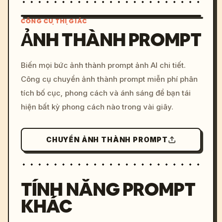
CÔNG CỤ THỊ GIÁC
ẢNH THÀNH PROMPT
/imagine prompt: cinemati
Biến mọi bức ảnh thành prompt ảnh AI chi tiết.
c, cyberpunk sunset, neon
Công cụ chuyển ảnh thành prompt miễn phí phân
colors, 8k --v 6.0
tích bố cục, phong cách và ánh sáng để bạn tái
hiện bất kỳ phong cách nào trong vài giây.
CHUYỂN ẢNH THÀNH PROMPT
TÍNH NĂNG PROMPT
KHÁC