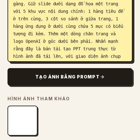
gàng. Giữ slide dưới dạng đồ họa một trang 
với 5 khu vực nội dung chính: 1 hàng tiêu đề 
ở trên cùng, 3 cột so sánh ở giữa trang, 1 
hàng ứng dụng ở dưới cùng chứa 5 mục có biểu 
tượng đi kèm. Thêm một dòng chân trang và 
logo OpenAI ở góc dưới bên phải. Nhấn mạnh 
rằng đây là bản tái tạo PPT trung thực từ 
hình ảnh đã tải lên, với giao diện ảnh chụp 
màn hình ứng dụng máy tính Windows chân thực.
TẠO ẢNH BẰNG PROMPT
HÌNH ẢNH THAM KHẢO