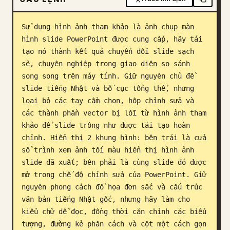
Blog
Sử dụng hình ảnh tham khảo là ảnh chụp màn 
hình slide PowerPoint được cung cấp, hãy tái 
Cập nhật
tạo nó thành kết quả chuyển đổi slide sạch 
sẽ, chuyên nghiệp trong giao diện so sánh 
song song trên máy tính. Giữ nguyên chủ đề 
slide tiếng Nhật và bố cục tổng thể, nhưng 
loại bỏ các tay cầm chọn, hộp chỉnh sửa và 
các thành phần vector bị lỗi từ hình ảnh tham 
khảo để slide trông như được tái tạo hoàn 
chỉnh. Hiển thị 2 khung hình: bên trái là cửa 
sổ trình xem ảnh tối màu hiển thị hình ảnh 
slide đã xuất; bên phải là cùng slide đó được 
mở trong chế độ chỉnh sửa của PowerPoint. Giữ 
nguyên phong cách đồ họa đơn sắc và cấu trúc 
văn bản tiếng Nhật gốc, nhưng hãy làm cho 
kiểu chữ dễ đọc, đồng thời căn chỉnh các biểu 
tượng, đường kẻ phân cách và cột một cách gọn 