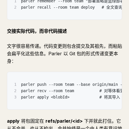
1
parler remember --room team "部署策略是蓝绿部署"
2
parler recall --room team deploy   # 全文
交接实际代码，而非代码描述
文字很容易传递。代码变更则包含提交及其祖先，而粘贴
会扁平化这些信息。Parler 以 Git 包的形式传递变更本
身：
1
parler push --room team --base origin/mai
2
parler recv --room team           # 对等体看
3
parler apply <blobId>             # 将其导入
apply
将包固定在
refs/parler/<id>
下并就此打住。它
从不合并，也从不检出。合并始终是一个由人类有意识地