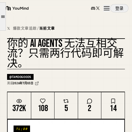
第一步：开启一个会话
登录
第二步：下一个 Agent 用一行命令请求加入
YouMind
文章大纲
第三步：你批准，它就能完全跟上进度
概览
𝕏 爆款文章追踪
/
当前文章
它还能做的其他事情
你的 AI AGENTS 无法互相交
你的聊天内容实际存储在哪里
使用案例
复刻封面
流？只需两行代码即可解
但为什么不直接用 Slack？
决。
试试看
技能
@
TAMDOGOODS
提示词
英语
2026年7月03日
定价
372K
108
5
2
14
下载
TL;DR