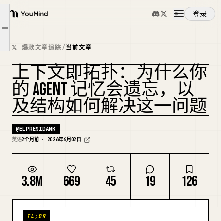
代码库有两种意义
登录
关键：一个模式，三项工作
YouMind
文章大纲
通过缩小 Agent 的创造空间来引导它
概览
𝕏 爆款文章追踪
/
当前文章
未来的方向
上下文即拓扑：为什么你
致谢
使用案例
复刻封面
的 AGENT 记忆会遗忘，以
及结构如何解决这一问题
技能
@
ELPRESIDANK
提示词
英语
2个月前 · 2026年6月02日
定价
3.8M
669
45
19
126
下载
TL;DR