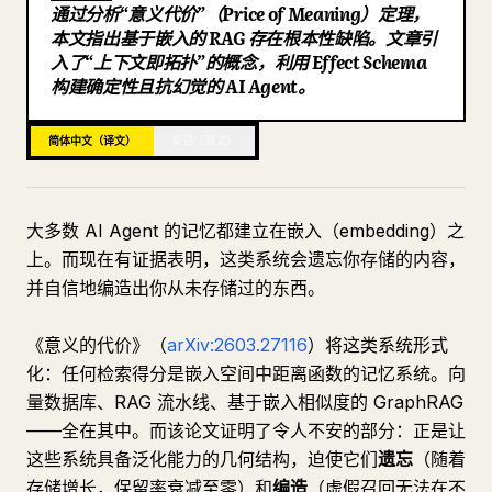
通过分析“意义代价”（Price of Meaning）定理，
博客
本文指出基于嵌入的 RAG 存在根本性缺陷。文章引
入了“上下文即拓扑”的概念，利用 Effect Schema
构建确定性且抗幻觉的 AI Agent。
更新
简体中文（译文）
英语（原文）
大多数 AI Agent 的记忆都建立在嵌入（embedding）之
上。而现在有证据表明，这类系统会遗忘你存储的内容，
并自信地编造出你从未存储过的东西。
《意义的代价》（
arXiv:2603.27116
）将这类系统形式
化：任何检索得分是嵌入空间中距离函数的记忆系统。向
量数据库、RAG 流水线、基于嵌入相似度的 GraphRAG
——全在其中。而该论文证明了令人不安的部分：正是让
这些系统具备泛化能力的几何结构，迫使它们
遗忘
（随着
存储增长，保留率衰减至零）和
编造
（虚假召回无法在不