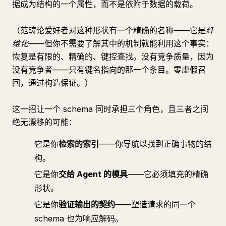
据成为结构的一个属性，而不是依附于数据的载荷。
（范畴论爱好者对这种形状有一个精确的名称——它是
纤
维化
——但你不需要了解其中的机制就能利用这个事实：
恢复是有限的、精确的、键控查找。没有竞争质量，因为
没有竞争者——只有键名指向的那一个条目。零虚假召
回，通过构造保证。）
这一招让一个 schema 同时承担三个角色，且三者之间
绝无漂移的可能：
它是你
检索的索引
——你导航以找到正确事物的结
构。
它是你
交给 Agent 的模具
——它必须填充的精确
形状。
它是你
验证输出的契约
——塑造请求的同一个
schema 也为响应解码。