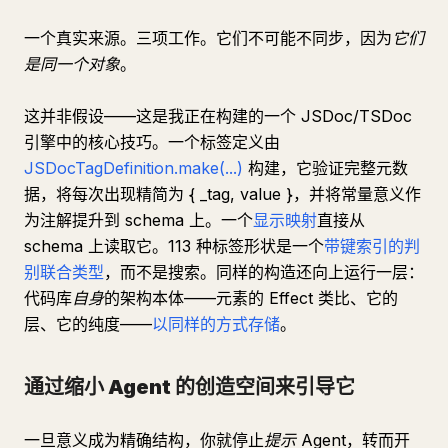
一个真实来源。三项工作。它们不可能不同步，因为
它们
是同一个对象
。
这并非假设——这是我正在构建的一个 JSDoc/TSDoc
引擎中的核心技巧。一个标签定义由
JSDocTagDefinition.make(...)
构建，它验证完整元数
据，将每次出现精简为 { _tag, value }，并将常量意义作
为注解提升到 schema 上。一个
显示映射
直接从
schema 上读取它。113 种标签形状是一个
带键索引的判
别联合类型
，而不是搜索。同样的构造还向上运行一层：
代码库
自身
的架构本体——元素的 Effect 类比、它的
层、它的纯度——
以同样的方式存储
。
通过缩小 Agent 的创造空间来引导它
一旦意义成为精确结构，你就停止
提示
Agent，转而开