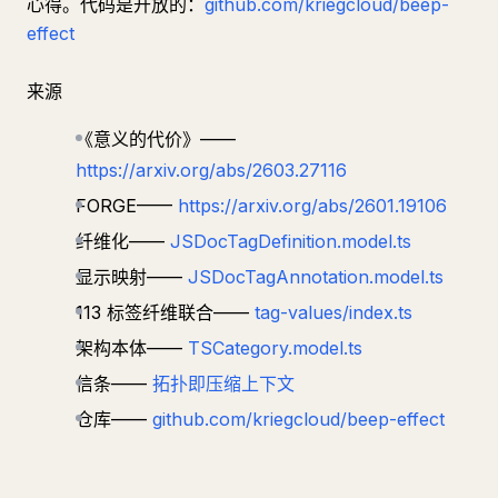
心得。代码是开放的：
github.com/kriegcloud/beep-
effect
来源
《意义的代价》——
https://arxiv.org/abs/2603.27116
FORGE——
https://arxiv.org/abs/2601.19106
纤维化——
JSDocTagDefinition.model.ts
显示映射——
JSDocTagAnnotation.model.ts
113 标签纤维联合——
tag-values/index.ts
架构本体——
TSCategory.model.ts
信条——
拓扑即压缩上下文
仓库——
github.com/kriegcloud/beep-effect