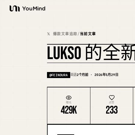
YouMind
𝕏 爆款文章追踪
/
当前文章
LUKSO 的
英语
2个月前 · 2026年5月29日
@
FEINDURA
曝光
点赞
429K
233