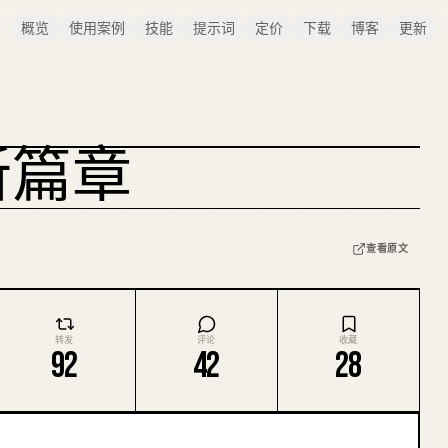
概览
使用案例
技能
提示词
定价
下载
博客
更新
全新篇章
复刻封面
查看原文
转发
评论
收藏
92
42
28