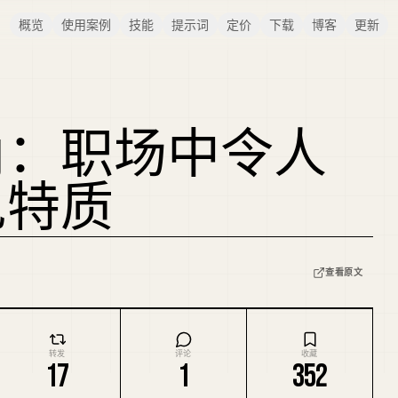
概览
使用案例
技能
提示词
定价
下载
博客
更新
角：职场中令人
见特质
查看原文
转发
评论
收藏
17
1
352