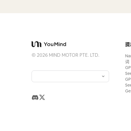
提
©
2026
MIND MOTOR PTE. LTD.
Na
词
GP
Se
GP
Se
Ge