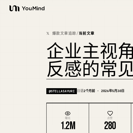
YouMind
𝕏 爆款文章追踪
/
当前文章
企业主视
反感的常
日语
2个月前 · 2026年5月30日
@
STELLASAYURI
曝光
点赞
1.2M
280