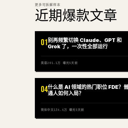
更多可拆解样本
近期爆款文章
别再频繁切换 Claude、GPT 和
01
Grok 了，一次性全部运行
英语
201.1万
曝光
5天前
什么是 AI 领域的热门职位 FDE？
04
通人如何入局？
简体中文
134.4万
曝光
5天前