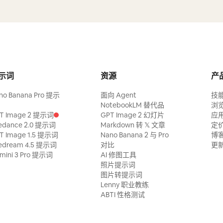
示词
资源
产
no Banana Pro 提示
面向 Agent
技
NotebookLM 替代品
浏
T Image 2 提示词
GPT Image 2 幻灯片
应
edance 2.0 提示词
Markdown 转 𝕏 文章
定
T Image 1.5 提示词
Nano Banana 2 与 Pro
博
edream 4.5 提示词
对比
更
mini 3 Pro 提示词
AI 修图工具
照片提示词
图片转提示词
Lenny 职业教练
ABTI 性格测试