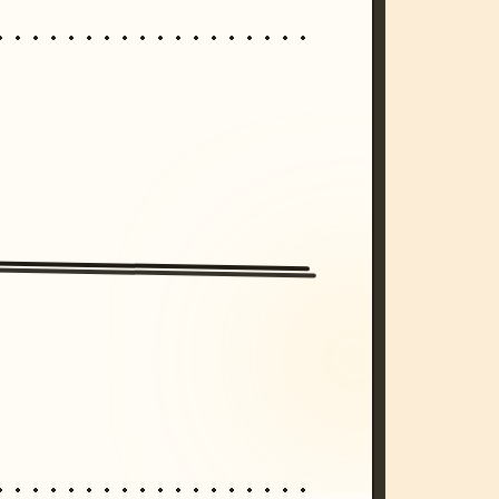
/imagine prompt: cinematic, cyberpunk s
unset, neon colors, 8k --v 6.0