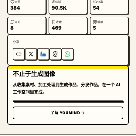
Expiry: 20 MAI / MAY 2034

点赞
浏览
分享
384
90.5K
54
– الجنس / Sexe / Sex: F

评论
收藏
引用
安全与设计特征包括：

8
469
5
– 覆盖整个卡片表面的复杂扭索纹安全线条

– 精细的微缩防伪纹理

分享
– 带有虹彩反射的全息防伪箔片

– 透明的分层安全覆盖层

– 圆形“DZA”全息安全印章

– 集成在安全元素中的新月和星形全息图案

不止于生成图像
– 嵌入背景纹理中的阿尔及利亚轮廓地图

– 右侧印有阿尔及尔天际线和烈士纪念碑的精细雕刻插图

从收集素材、加工处理到生成作品、分发作品，在一个 AI
– 融入背景的装饰性伊斯兰风格几何雕刻图案

工作空间里完成。
– 底部边缘设有机器可读的身份识别条

– 底部签名：“Leïla A. Benyahia”

了解 YOUMIND
其他设计风格：

– 受阿尔及利亚国旗启发的柔和绿色、白色、银色和红色
渐变
