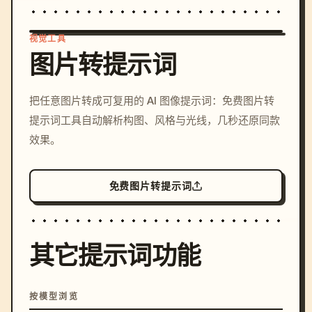
视觉工具
图片转提示词
/imagine prompt: cinemati
把任意图片转成可复用的 AI 图像提示词：免费图片转
c, cyberpunk sunset, neon
提示词工具自动解析构图、风格与光线，几秒还原同款
colors, 8k --v 6.0
效果。
免费图片转提示词
其它提示词功能
按模型浏览