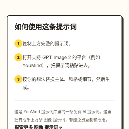
– 聚碳酸酯层压卡片质感，具有逼真的反射效果和浮雕微
细节

– 现代高安全性政府证件外观，采用雕刻纸币风格的插图
工艺

如何使用这条提示词
灯光柔和且均匀漫射，在没有刺眼阴影的情况下，突显了全
复制上方完整的提示词。
1
息效果、雕刻纹理和逼真的印刷细节。
打开支持 GPT Image 2 的平台（例如
2
YouMind），把提示词粘贴进去。
按你的想法替换主体、风格或细节，然后生
3
成。
这是 YouMind 提示词库里的一条免费 AI 提示词。这里
还有成千上万条 图像 提示词，都能免费复制和改用。
探索更多 图像 提示词