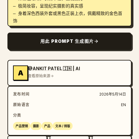
– 极简妆容，呈现纪实摄影的真实感

– 身着深色西装外套或黑色正装上衣，佩戴精致的金色首
饰

个人身份信息以阿拉伯语、法语和英语格式显示：

用此 PROMPT 生成图片
– اللقب / Nom / 
Surname
: BENYAHIA

– الاسم / Prénom / 
LEÏLA AMEL
– تاريخ الميلاد / Date de naissance / 
14 MAI / MAY 1993
@ANKIT PATEL 🇮🇳 | AI
A
– مكان الميلاد / Lieu de naissance / Place of 
查看原始来源
Birth: ALGER, ALGÉRIE

– الجنسية / Nationalité / Nationality: 
发布时间
2026年5月14日
ALGÉRIENNE

– رقم المواطنة / Numéro de citoyenneté / 
原始语言
EN
Citizenship Number: DZA1234567

分类
– تاريخ الإصدار / Date de délivrance / Date of 
Issue: 20 MAI / MAY 2024

产品营销
摄影
产品
文本 / 排版
– تاريخ الانتهاء / Date d’expiration / Date of 