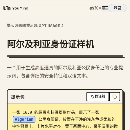
登录
YouMind
概览
提示词
›
图像提示词
›
GPT IMAGE 2
阿尔及利亚身份证样机
使用案例
技能
一个用于生成高度逼真的阿尔及利亚公民身份证的专业提
示词，包含详细的安全特征和双语文本。
提示词
提示词
翻译前
定价
一张 16:9 的超写实特写摄影作品，展示了一张 
下载
Algerian
 公民身份证，放置在干净的浅灰色或柔和的
中性背景上。卡片水平对齐，置于画面中心，采用清晰的微