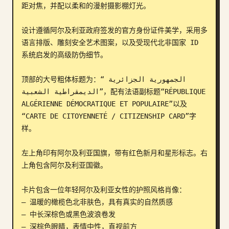
距对焦，并配以柔和的漫射摄影棚灯光。

博客
设计遵循阿尔及利亚政府签发的官方身份证件美学，采用多
语言排版、雕刻安全艺术图案，以及受现代北非国家 ID 
更新
系统启发的高级防伪细节。

顶部的大号粗体标题为：“الجمهورية الجزائرية 
الديمقراطية الشعبية”，配有法语副标题“RÉPUBLIQUE 
ALGÉRIENNE DÉMOCRATIQUE ET POPULAIRE”以及
“CARTE DE CITOYENNETÉ / CITIZENSHIP CARD”字
样。

左上角印有阿尔及利亚国旗，带有红色新月和星形标志。右
上角包含阿尔及利亚国徽。

卡片包含一位年轻阿尔及利亚女性的护照风格肖像：

– 温暖的橄榄色北非肤色，具有真实的自然质感

– 中长深棕色或黑色波浪卷发

– 深棕色眼睛，表情中性，直视前方
