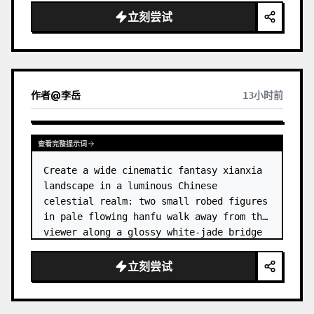
dress
 leaning her cheek on one hand and 
立刻尝试
smiling with one eye closed at a wooden 
table in a {argum…
作者
@
李岳
13小时前
查看完整提示词
Create a wide cinematic fantasy xianxia 
landscape in a luminous Chinese 
celestial realm: two small robed figures 
in pale flowing hanfu walk away from the 
viewer along a glossy white-jade bridge 
toward an enormous ornate palace gate 
rising from a mirror-still l…
立刻尝试