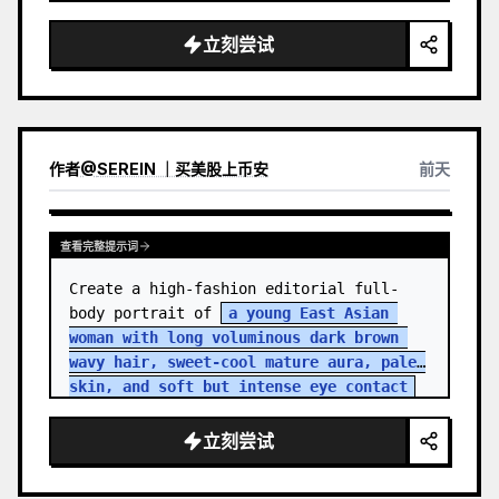
立刻尝试
作者
@
SEREIN ｜买美股上币安
前天
查看完整提示词
Create a high-fashion editorial full-
body portrait of 
a young East Asian 
woman with long voluminous dark brown 
wavy hair, sweet-cool mature aura, pale 
skin, and soft but intense eye contact
standing in an aband…
立刻尝试