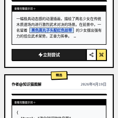
查看完整提示词
一幅极具动态感的动漫插画，描绘了两名少女在传统
木质道场内进行激烈武术对决的场景。在前景中，一
名留着 
黑色高丸子头配红色丝带
 的少女摆出强有
力的低位武术架势，正奋力挥拳。 …
立刻尝试
精选
作者
@
知识猫图解
2026年4月19日
查看完整提示词
{
