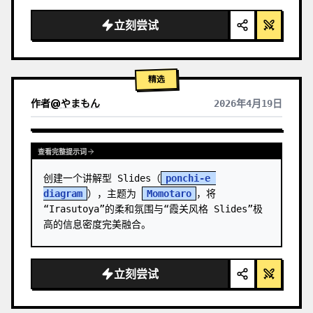
  "background": "
柔和的紫蓝色渐变
",

  "header": {

立刻尝试
    "logo": "∞ 
Meta Quest 3
",

    "subti…
精选
作者
@
やまもん
2026年4月19日
查看其它模型的结果
查看完整提示词
创建一个讲解型 Slides（
ponchi-e 
diagram
），主题为 
Momotaro
，将
“Irasutoya”的柔和氛围与“霞关风格 Slides”极
高的信息密度完美融合。
立刻尝试