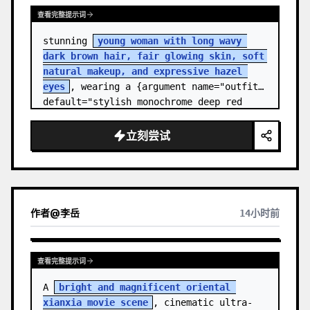
查看完整提示词
stunning 
young woman with long wavy 
dark brown hair, fair glowing skin, soft 
natural makeup, and expressive hazel 
eyes
, wearing a {argument name="outfit" 
default="stylish monochrome deep red 
streetwear outfit consisting of a…
立刻尝试
作者
@
李岳
14小时前
查看完整提示词
A 
bright and magnificent oriental 
xianxia movie scene
, cinematic ultra-