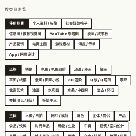
按类目浏览
使用场景
个人资料 / 头像
社交媒体帖子
信息图 / 教育视觉图
YouTube 缩略图
漫画 / 故事板
产品营销
电商主图
游戏素材
海报 / 传单
App / 网页设计
风格
摄影
电影 / 电影剧照
动漫 / 漫画
插画
草图 / 线稿
漫画 / 图画小说
3D 渲染
Q 版 / Q 萌风
等距
像素艺术
油画
水彩画
水墨 / 中国风
复古 / 怀旧
赛博朋克 / 科幻
极简主义
主体
人像 / 自拍
网红 / 模特
角色
团体 / 情侣
产品
食品 / 饮料
时尚单品
动物 / 生物
车辆
建筑 / 室内设计