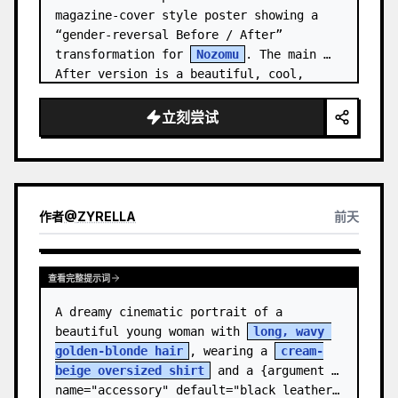
magazine-cover style poster showing a 
“gender-reversal Before / After” 
transformation for 
Nozomu
. The main 
After version is a beautiful, cool, 
androgynous anime boy who preserves…
立刻尝试
作者
@
ZYRELLA
前天
查看完整提示词
A dreamy cinematic portrait of a 
beautiful young woman with 
long, wavy 
golden-blonde hair
, wearing a 
cream-
beige oversized shirt
 and a {argument 
name="accessory" default="black leather…