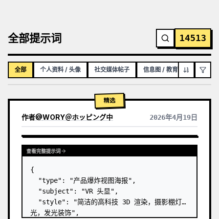
全部提示词
14513
全部
个人资料 / 头像
社交媒体帖子
信息图 / 教育视觉图
YO
精选
作者
@
WORY＠ホッピング中
2026年4月19日
查看完整提示词
{

  "type": "产品爆炸视图海报",

  "subject": "VR 头显",

  "style": "简洁的高科技 3D 渲染，摄影棚灯
光，发光装饰",
