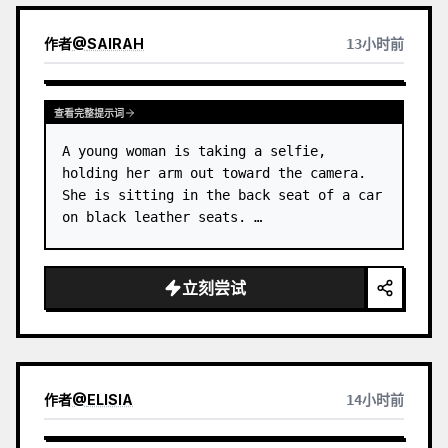
作者
@
SAIRAH
13小时前
查看完整提示词
A young woman is taking a selfie, 
holding her arm out toward the camera. 
She is sitting in the back seat of a car 
on black leather seats. …
立刻尝试
作者
@
ELISIA
14小时前