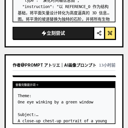
  "type": "演化时间轴信息图",

  "instruction": "以 REFERENCE_0 作为结构
基础，将平面矢量设计转化为高度逼真的 3D 信息
图。将平滑的坡道替换为独特的石阶，并将所有生物
升级为照片级真实的 3D 模型。",

  "style": {

立刻尝试
    "background": "
复古纹理羊皮纸
",

    "staircase": "{argument 
name=\"staircas…
作者
@
PROMPT アトリエ｜AI画像プロンプト
13小时前
查看完整提示词
Theme:

One eye winking by a green window

Subject:

A close-up chest-up portrait of a young 
woman wearing a 
white lace-trimmed 