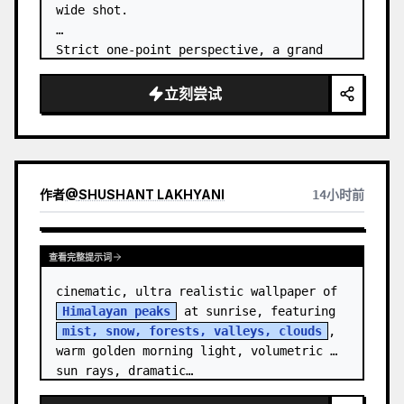
wide shot.

Strict one-point perspective, a grand 
heavenly staircase paved with light 
golden jade, passing through the sea of 
立刻尝试
clouds from the bottom…
作者
@
SHUSHANT LAKHYANI
14小时前
查看完整提示词
cinematic, ultra realistic wallpaper of 
Himalayan peaks
 at sunrise, featuring 
mist, snow, forests, valleys, clouds
, 
warm golden morning light, volumetric 
sun rays, dramatic…