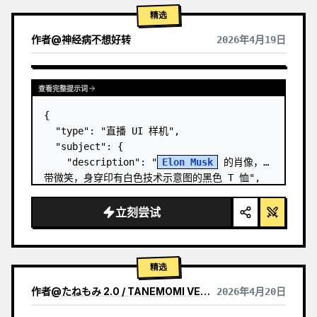
精选
作者
@
神经病不想好转
2026年4月19日
查看完整提示词
{

  "type": "直播 UI 样机",

  "subject": {

    "description": "
Elon Musk
 的肖像，面
带微笑，身穿印有白色技术示意图的黑色 T 恤",

    "background": "左侧显示带有 '
SPACEX
' 
文字的屏幕，右侧显示红色的 '{argument 
立刻尝试
name=\…
精选
作者
@
たねもみ 2.0 / TANEMOMI VER2.0
2026年4月20日