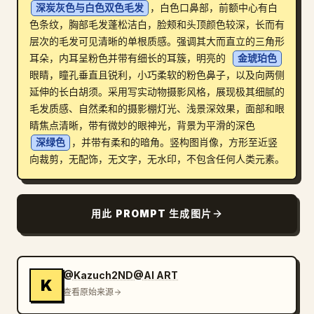
深炭灰色与白色双色毛发
，白色口鼻部，前额中心有白
博客
色条纹，胸部毛发蓬松洁白，脸颊和头顶颜色较深，长而有
层次的毛发可见清晰的单根质感。强调其大而直立的三角形
耳朵，内耳呈粉色并带有细长的耳簇，明亮的 
金琥珀色
更新
眼睛，瞳孔垂直且锐利，小巧柔软的粉色鼻子，以及向两侧
延伸的长白胡须。采用写实动物摄影风格，展现极其细腻的
毛发质感、自然柔和的摄影棚灯光、浅景深效果，面部和眼
睛焦点清晰，带有微妙的眼神光，背景为平滑的深色 
深绿色
，并带有柔和的暗角。竖构图肖像，方形至近竖
向裁剪，无配饰，无文字，无水印，不包含任何人类元素。
用此 PROMPT 生成图片
@Kazuch2ND@AI ART
K
查看原始来源