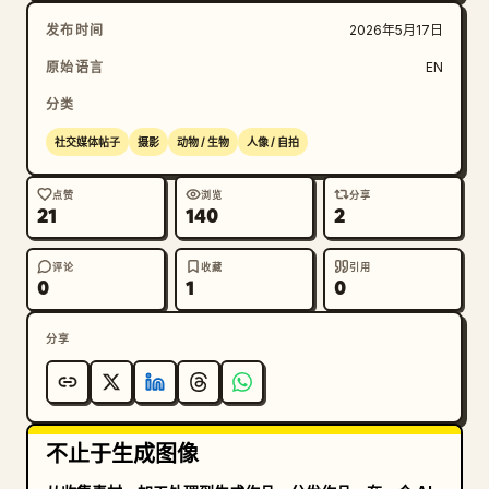
发布时间
2026年5月17日
原始语言
EN
分类
社交媒体帖子
摄影
动物 / 生物
人像 / 自拍
点赞
浏览
分享
21
140
2
评论
收藏
引用
0
1
0
分享
不止于生成图像