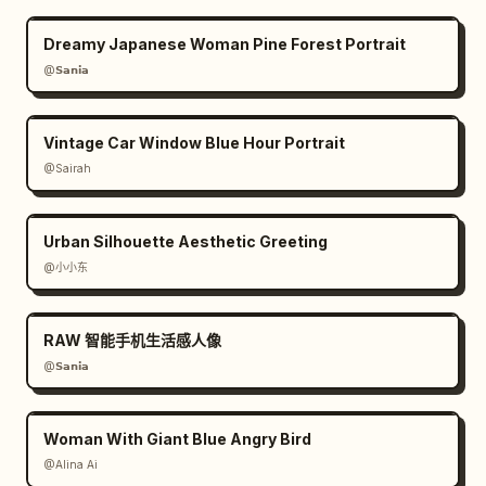
Dreamy Japanese Woman Pine Forest Portrait
@𝗦𝗮𝗻𝗶𝗮
Vintage Car Window Blue Hour Portrait
@Sairah
Urban Silhouette Aesthetic Greeting
@小小东
RAW 智能手机生活感人像
@𝗦𝗮𝗻𝗶𝗮
Woman With Giant Blue Angry Bird
@Alina Ai