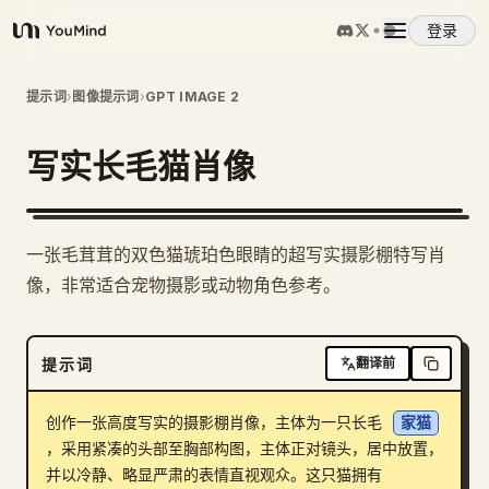
登录
YouMind
概览
提示词
›
图像提示词
›
GPT IMAGE 2
写实长毛猫肖像
使用案例
技能
一张毛茸茸的双色猫琥珀色眼睛的超写实摄影棚特写肖
像，非常适合宠物摄影或动物角色参考。
提示词
提示词
翻译前
定价
创作一张高度写实的摄影棚肖像，主体为一只长毛 
家猫
下载
，采用紧凑的头部至胸部构图，主体正对镜头，居中放置，
并以冷静、略显严肃的表情直视观众。这只猫拥有 