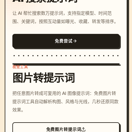
让 AI 帮忙搜索数万提示词，支持指定模型、时间范
围、关键词，按照互动量如曝光、收藏、转发等排序。
免费尝试
视觉工具
图片转提示词
/imagine prompt: cinemati
把任意图片转成可复用的 AI 图像提示词：免费图片转
c, cyberpunk sunset, neon
提示词工具自动解析构图、风格与光线，几秒还原同款
colors, 8k --v 6.0
效果。
免费图片转提示词