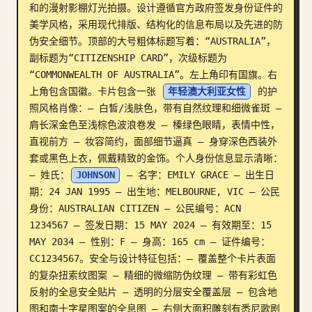
和的漫射影棚灯光拍摄。设计遵循官方政府签发身份证件的
博客
美学风格，采用现代排版、结构化的信息布局以及先进的防
伪安全细节。顶部的大号粗体标题写着：“AUSTRALIA”，
副标题为“CITIZENSHIP CARD”，次级标题为
更新
“COMMONWEALTH OF AUSTRALIA”。左上角印有国旗。右
上角包含国徽。卡片包含一张 
年轻澳大利亚女性
 的护
照风格肖像：– 白皙/浅肤色，带有自然纹理和细微雀斑 – 
肩长深金色至浅棕色波浪卷发 – 榛绿色眼睛，表情中性，
直视前方 – 妆容简约，面部细节逼真 – 身穿深色西装外
套或黑色上衣，佩戴精致的金饰。个人身份信息显示清晰：
– 姓氏：
JOHNSON
 – 名字：EMILY GRACE – 出生日
期：24 JAN 1995 – 出生地：MELBOURNE, VIC – 公民
身份：AUSTRALIAN CITIZEN – 公民编号：ACN 
1234567 – 签发日期：15 MAY 2024 – 有效期至：15 
MAY 2034 – 性别：F – 身高：165 cm – 证件编号：
CC1234567。安全与设计特征包括：– 覆盖整个卡片表面
的复杂扭索纹图案 – 精细的微缩防伪纹理 – 带有彩虹色
反射的全息安全贴片 – 透明的分层安全覆盖层 – 包含地
图和南十字星图案的全息图 – 右侧大面积雕刻有悉尼歌剧