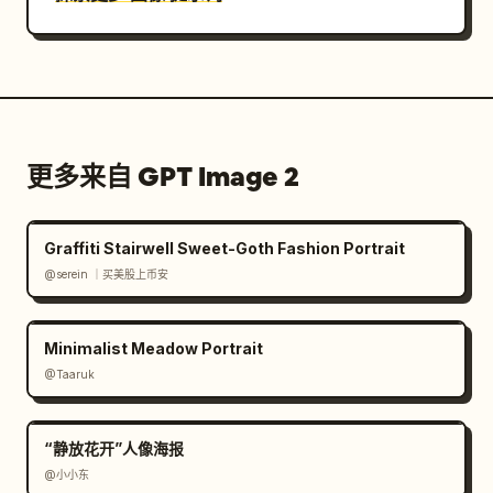
更多来自 GPT Image 2
Graffiti Stairwell Sweet-Goth Fashion Portrait
@serein ｜买美股上币安
Minimalist Meadow Portrait
@Taaruk
“静放花开”人像海报
@小小东