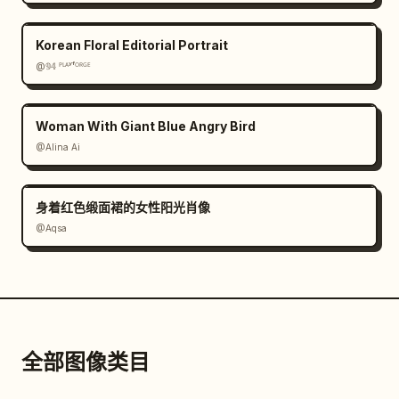
Korean Floral Editorial Portrait
@𝟡𝟜 ᴾᴸᴬʸᶠᴼᴿᴳᴱ
Woman With Giant Blue Angry Bird
@Alina Ai
身着红色缎面裙的女性阳光肖像
@Aqsa
全部图像类目