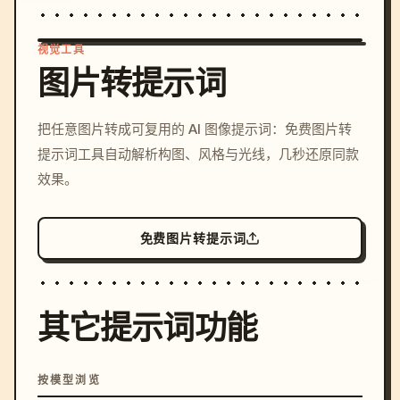
视觉工具
图片转提示词
/imagine prompt: cinemati
把任意图片转成可复用的 AI 图像提示词：免费图片转
c, cyberpunk sunset, neon
提示词工具自动解析构图、风格与光线，几秒还原同款
colors, 8k --v 6.0
效果。
免费图片转提示词
其它提示词功能
按模型浏览