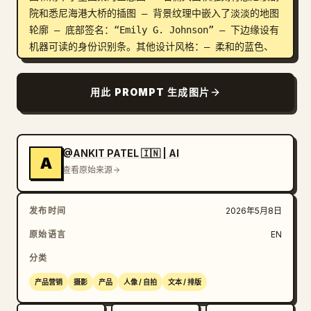
院和悉尼海港大桥的插图 – 背景纹理中嵌入了淡淡的地图
轮廓 – 底部签名：“Emily G. Johnson” – 下边缘设有
机器可读的身份识别条。其他设计风格：– 柔和的蓝色、
金色和中性柔和渐变色 – 带有逼真反射的聚碳酸酯层压卡
片质感 – 简洁的政府视觉语言。灯光柔和且均匀漫射，强
用此 PROMPT 生成图片
调全息效果、雕刻纹理和逼真的印刷细节，无刺眼阴影。画
面中无手部出现。风格：超细节、照片级真实感、8K 分辨
率、微距清晰度、专业产品摄影、纪录片式写实、高度逼真
的政府身份证设计。
@ANKIT PATEL 🇮🇳 | AI
A
查看原始来源
发布时间
2026年5月8日
原始语言
EN
分类
产品营销
摄影
产品
人像 / 自拍
文本 / 排版