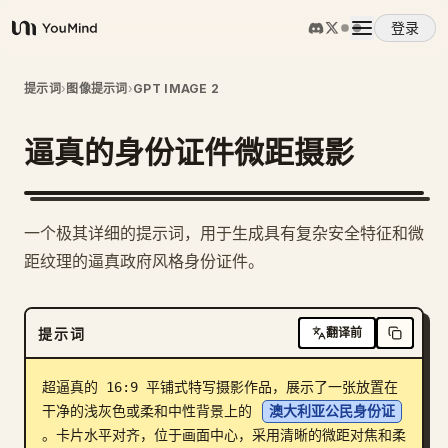
登录
YouMind
概览
提示词
›
图像提示词
›
GPT IMAGE 2
逼真的身份证件微距摄影
使用案例
技能
一个极其详细的提示词，用于生成具有复杂安全特征和微
距纹理的逼真政府风格身份证件。
提示词
提示词
翻译前
定价
超逼真的 16:9 平铺式特写摄影作品，展示了一张放置在
下载
干净的浅灰色或柔和中性背景上的 
澳大利亚公民身份证
。卡片水平对齐，位于画面中心，采用清晰的微距对焦和柔