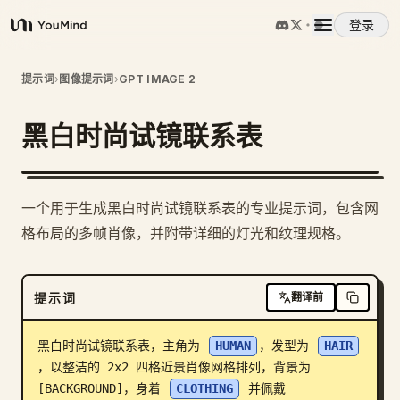
登录
YouMind
概览
提示词
›
图像提示词
›
GPT IMAGE 2
黑白时尚试镜联系表
使用案例
技能
一个用于生成黑白时尚试镜联系表的专业提示词，包含网
格布局的多帧肖像，并附带详细的灯光和纹理规格。
提示词
提示词
翻译前
定价
黑白时尚试镜联系表，主角为 
HUMAN
，发型为 
HAIR
下载
，以整洁的 2x2 四格近景肖像网格排列，背景为 
[BACKGROUND]，身着 
CLOTHING
 并佩戴 