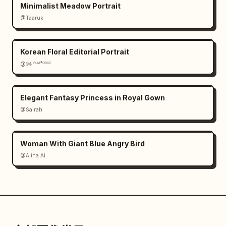
Minimalist Meadow Portrait
@Taaruk
Korean Floral Editorial Portrait
@𝟡𝟜 ᴾᴸᴬʸᶠᴼᴿᴳᴱ
Elegant Fantasy Princess in Royal Gown
@Sairah
Woman With Giant Blue Angry Bird
@Alina Ai