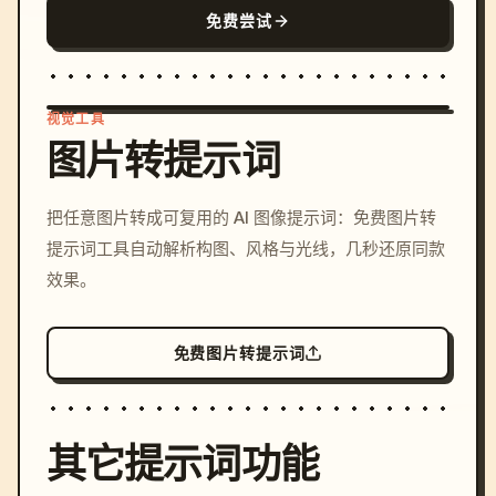
免费尝试
视觉工具
图片转提示词
/imagine prompt: cinemati
把任意图片转成可复用的 AI 图像提示词：免费图片转
c, cyberpunk sunset, neon
提示词工具自动解析构图、风格与光线，几秒还原同款
colors, 8k --v 6.0
效果。
免费图片转提示词
其它提示词功能