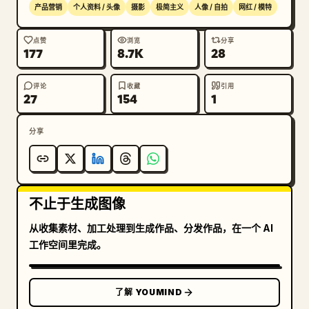
产品营销
个人资料 / 头像
摄影
极简主义
人像 / 自拍
网红 / 模特
点赞
浏览
分享
177
8.7K
28
评论
收藏
引用
27
154
1
分享
不止于生成图像
从收集素材、加工处理到生成作品、分发作品，在一个 AI
工作空间里完成。
了解 YOUMIND