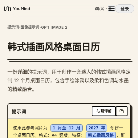
登录
YouMind
概览
提示词
›
图像提示词
›
GPT IMAGE 2
韩式插画风格桌面日历
使用案例
技能
一份详细的提示词，用于创作一套迷人的韩式插画风格定
制 12 个月桌面日历，包含手绘涂鸦以及柔和色调与水墨
提示词
的精致融合。
定价
提示词
翻译前
下载
使用此参考照片为 
1 月至 12 月
2027 年
 创建一
个桌面日历。格式：A4 竖版。特征：
韩式插画风格
，鲜