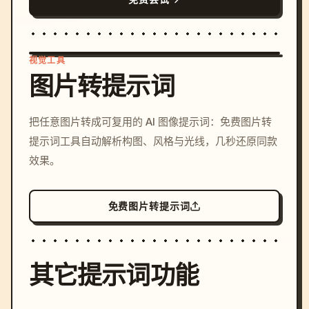
视觉工具
图片转提示词
/imagine prompt: cinemati
把任意图片转成可复用的 AI 图像提示词：免费图片转
c, cyberpunk sunset, neon
提示词工具自动解析构图、风格与光线，几秒还原同款
colors, 8k --v 6.0
效果。
免费图片转提示词
其它提示词功能