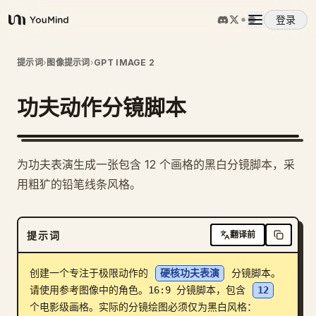
登录
YouMind
概览
提示词
›
图像提示词
›
GPT IMAGE 2
功夫动作分镜脚本
使用案例
技能
为功夫表演生成一张包含 12 个画格的黑白分镜脚本，采
用粗犷的铅笔线条风格。
提示词
提示词
翻译前
定价
创建一个专注于极限动作的 
硬核功夫表演
 分镜脚本。
下载
请使用参考图像中的角色。16:9 分镜脚本，包含 
12
个电影级画格。实际的分镜绘图必须仅为黑白风格：