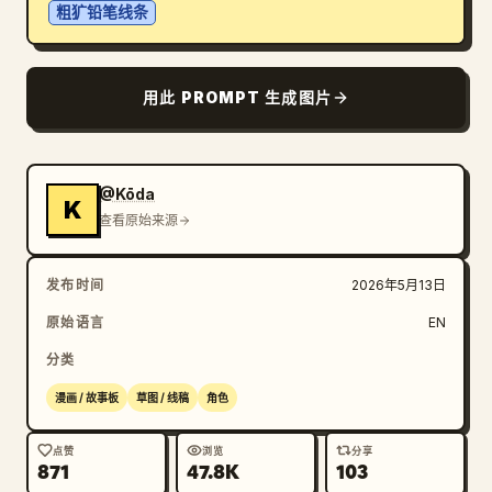
粗犷铅笔线条
博客
用此 PROMPT 生成图片
更新
@Kōda
K
查看原始来源
发布时间
2026年5月13日
原始语言
EN
分类
漫画 / 故事板
草图 / 线稿
角色
点赞
浏览
分享
871
47.8K
103