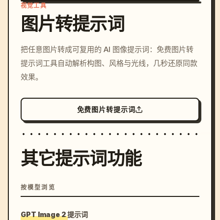
视觉工具
图片转提示词
/imagine prompt: cinemati
把任意图片转成可复用的 AI 图像提示词：免费图片转
c, cyberpunk sunset, neon
提示词工具自动解析构图、风格与光线，几秒还原同款
colors, 8k --v 6.0
效果。
免费图片转提示词
其它提示词功能
按模型浏览
GPT Image 2 提示词