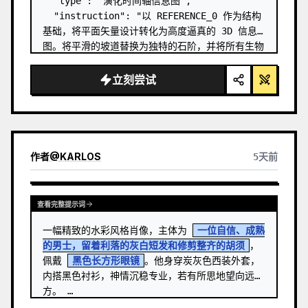
  "type": "演化时间轴信息图",

  "instruction": "以 REFERENCE_0 作为结构
基础，将平面矢量设计转化为高度逼真的 3D 信息
图。将平滑的坡道替换为独特的石阶，并将所有生物
升级为照片级真实的 3D 模型。",

  "style": {

立刻尝试
    "background": "
复古纹理羊皮纸
",

    "staircase": "{argument 
name=\"staircas…
作者
@
KARLOS
5天前
查看完整提示词
一幅精致的水彩风格肖像，主体为 
一位自信、成熟
的男士，留着利落的灰白短发和修剪整齐的胡须
，
佩戴 
黑色长方形眼镜
。他身穿炭灰色西装外套，
内搭黑色衬衫，神情沉稳专业，若有所思地望向远
方。 …