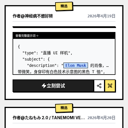
精选
作者
@
神经病不想好转
2026年4月19日
查看完整提示词
{

  "type": "直播 UI 样机",

  "subject": {

    "description": "
Elon Musk
 的肖像，面
带微笑，身穿印有白色技术示意图的黑色 T 恤",

    "background": "左侧显示带有 '
SPACEX
' 
文字的屏幕，右侧显示红色的 '{argument 
立刻尝试
name=\…
精选
作者
@
たねもみ 2.0 / TANEMOMI VER2.0
2026年4月20日