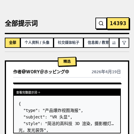
全部提示词
14393
全部
个人资料 / 头像
社交媒体帖子
信息图 / 教育视觉图
YO
精选
作者
@
WORY＠ホッピング中
2026年4月19日
查看完整提示词
{

  "type": "产品爆炸视图海报",

  "subject": "VR 头显",

  "style": "简洁的高科技 3D 渲染，摄影棚灯
光，发光装饰",
