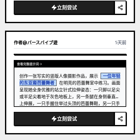
立刻尝试
作者
@
バースバイブ遊
5天前
查看完整提示词
创作一张写实的竖版人像摄影作品，展示 
一位年轻
的东亚裔芭蕾舞者
 在明亮的芭蕾舞室中练习。画面
呈现她全身优雅的站立针式拉伸姿态：一只脚以足尖
或半足尖着地于灰色地板上，另一条腿在身侧垂直向
上伸展，一只手握住举过头顶的芭蕾舞鞋，另一只手
轻扶右侧的木质把杆。 …
立刻尝试