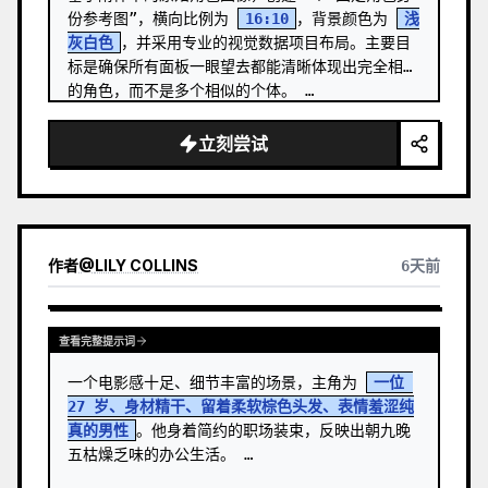
份参考图”，横向比例为 
16:10
，背景颜色为 
浅
灰白色
，并采用专业的视觉数据项目布局。主要目
标是确保所有面板一眼望去都能清晰体现出完全相同
的角色，而不是多个相似的个体。 …
立刻尝试
作者
@
LILY COLLINS
6天前
查看完整提示词
一个电影感十足、细节丰富的场景，主角为 
一位 
27 岁、身材精干、留着柔软棕色头发、表情羞涩纯
真的男性
。他身着简约的职场装束，反映出朝九晚
五枯燥乏味的办公生活。 …