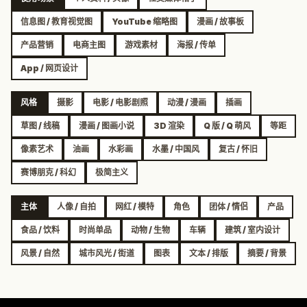
信息图 / 教育视觉图
YouTube 缩略图
漫画 / 故事板
产品营销
电商主图
游戏素材
海报 / 传单
App / 网页设计
风格
摄影
电影 / 电影剧照
动漫 / 漫画
插画
草图 / 线稿
漫画 / 图画小说
3D 渲染
Q 版 / Q 萌风
等距
像素艺术
油画
水彩画
水墨 / 中国风
复古 / 怀旧
赛博朋克 / 科幻
极简主义
主体
人像 / 自拍
网红 / 模特
角色
团体 / 情侣
产品
食品 / 饮料
时尚单品
动物 / 生物
车辆
建筑 / 室内设计
风景 / 自然
城市风光 / 街道
图表
文本 / 排版
摘要 / 背景