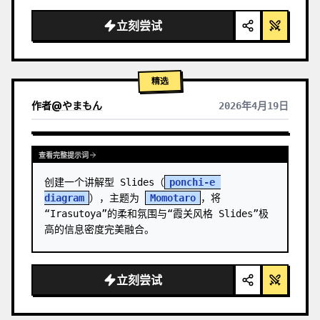
  "background": "
柔和的紫蓝色渐变
",

  "header": {

立刻尝试
    "logo": "∞ 
Meta Quest 3
",

    "subti…
精选
作者
@
やまもん
2026年4月19日
查看其它模型的结果
查看完整提示词
创建一个讲解型 Slides（
ponchi-e 
diagram
），主题为 
Momotaro
，将
“Irasutoya”的柔和氛围与“霞关风格 Slides”极
高的信息密度完美融合。
立刻尝试