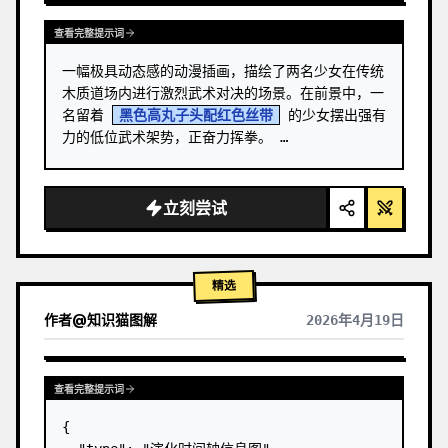
查看完整提示词
一幅极具动态感的动漫插画，描绘了两名少女在传统
木质道场内进行激烈武术对决的场景。在前景中，一
名留着 
黑色高丸子头配红色丝带
 的少女摆出强有
力的低位武术架势，正奋力挥拳。 …
立刻尝试
精选
作者
@
知识猫图解
2026年4月19日
查看完整提示词
{
