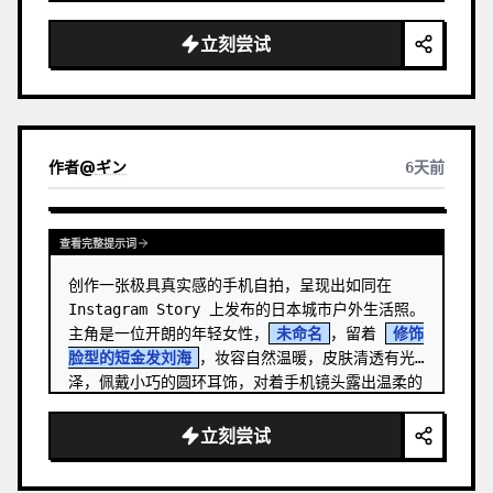
立刻尝试
作者
@
ギン
6天前
查看完整提示词
创作一张极具真实感的手机自拍，呈现出如同在 
Instagram Story 上发布的日本城市户外生活照。
主角是一位开朗的年轻女性，
未命名
，留着 
修饰
脸型的短金发刘海
，妆容自然温暖，皮肤清透有光
泽，佩戴小巧的圆环耳饰，对着手机镜头露出温柔的
闭口微笑。 …
立刻尝试